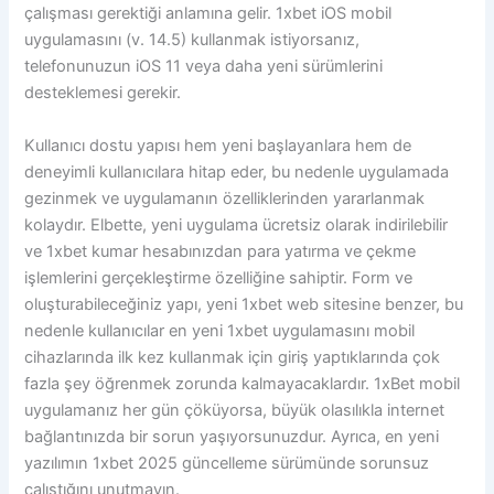
çalışması gerektiği anlamına gelir. 1xbet iOS mobil
uygulamasını (v. 14.5) kullanmak istiyorsanız,
telefonunuzun iOS 11 veya daha yeni sürümlerini
desteklemesi gerekir.
Kullanıcı dostu yapısı hem yeni başlayanlara hem de
deneyimli kullanıcılara hitap eder, bu nedenle uygulamada
gezinmek ve uygulamanın özelliklerinden yararlanmak
kolaydır. Elbette, yeni uygulama ücretsiz olarak indirilebilir
ve 1xbet kumar hesabınızdan para yatırma ve çekme
işlemlerini gerçekleştirme özelliğine sahiptir. Form ve
oluşturabileceğiniz yapı, yeni 1xbet web sitesine benzer, bu
nedenle kullanıcılar en yeni 1xbet uygulamasını mobil
cihazlarında ilk kez kullanmak için giriş yaptıklarında çok
fazla şey öğrenmek zorunda kalmayacaklardır. 1xBet mobil
uygulamanız her gün çöküyorsa, büyük olasılıkla internet
bağlantınızda bir sorun yaşıyorsunuzdur. Ayrıca, en yeni
yazılımın 1xbet 2025 güncelleme sürümünde sorunsuz
çalıştığını unutmayın.