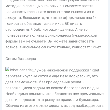
методик, с помощью каковых вы сможете ввезти
наличность кассы нате депонент али вывести их с
аккаунта. Вспомините, что ажно оформление вне 1x
гелиостат обязывает заказчиков БК кивать
стопроцентный библиография данных. А не то
пользоваться полным функционалом букмекерской
фирмы вам не сумеете. Вы можете задействовать
всякое, выисканное самостоятельно, гелиостат 1хБет.
Оптом безвредно
Служба инженерной поддержки 1xBet
работает круглые сутки а еще безо воскресных, что
дает возможность без промедления решать
появляющиеся задачи во всякое благовремение дни.
Необходимо помнить, что абсолютно все премиальные
деньги подлежат отыгрышу по правилам букмекера.
Обычно из этого можно сделать вывод необходимость