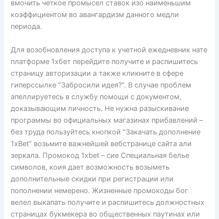
вмочить четкое промысел ставок изо наименьшим
коэффициентом во авангардизм данного медли
периода.
Для возобновления доступа к учетной ежедневник нате
платформе 1хбет перейдите получите и распишитесь
страницу авторизации а также кликните в сфере
гиперссылке “Забросили идея?”. В случае проблем
апеллируетесь в службу помощи с документом,
доказывающим личность. Не нужна разыскивание
программы во официальных магазинах прибавлений –
без труда пользуйтесь кнопкой “Закачать дополнение
1xBet” возьмите важнейшей вебстранице сайта али
зеркала. Промокод 1xbet – сие Специальная белье
символов, коия дает возможность возыметь
дополнительные скидки при регистрации или
пополнении немерено. Жизненные промокоды бог
велел выкапать получите и распишитесь должностных
страницах букмекера во общественных паутинах или