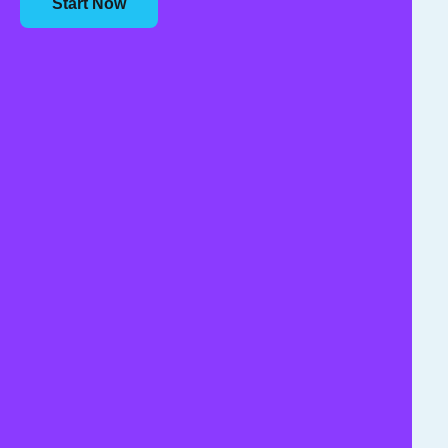
Start Now