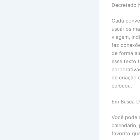
Decretado N
Cada conver
usuários ma
viagem, ind
faz conexõ
de forma al
esse texto 
corporativa
de criação
colocou.
Em Busca D
Você pode 
calendário,
favorito qu