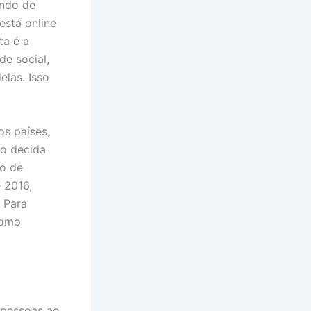
undo de
está online
ta é a
de social,
elas. Isso
os países,
so decida
po de
 2016,
. Para
como
 pessoas ao