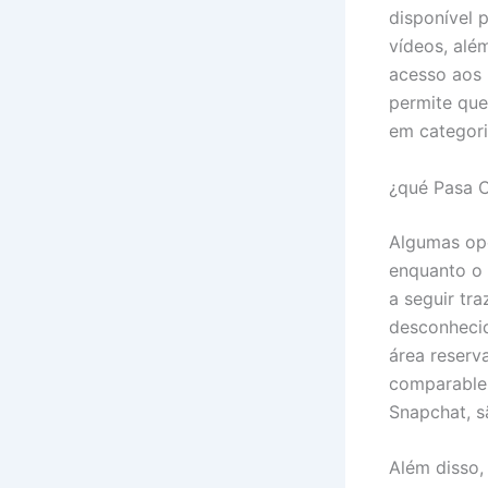
disponível 
vídeos, alé
acesso aos 
permite que
em categori
¿qué Pasa 
Algumas op
enquanto o 
a seguir tr
desconhecid
área reserv
comparable 
Snapchat, sã
Além disso,