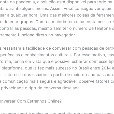
conta da pandemia, a solução está disponível para todo m
ita durante alguns meses. Assim, você consegue ver quem 
sar a qualquer hora. Uma das melhores coisas da ferramen
de de criar grupos. Como a maioria tem uma conta nessa re
encontrar as pessoas, mesmo sem ter o número de telefone d
rramenta funciona direto no navegador.
s ressaltam a facilidade de conversar com pessoas de outr
periências e conhecimentos culturais. Por esse motivo, ca
aforma, tenha em vista que é possível esbarrar com esse ti
 plataforma, que já fez mais sucesso no Brasil entre 2014 e
rair interesse dos usuários a partir de maio do ano passado
a comunicação mais segura e agradável, observe fatores 
privacidade e tipo de conversa desejada.
onversar Com Estranhos Online?
.camgo.com) é mais um site gratuito para conversar com