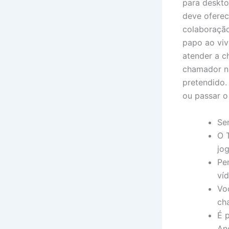
para deskto
deve oferec
colaboração
papo ao viv
atender a 
chamador nã
pretendido.
ou passar o
Se
O 
jog
Pe
ví
Vo
ch
É 
An