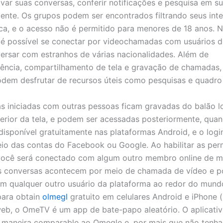
avar suas conversas, conferir notificações e pesquisa em su
mente. Os grupos podem ser encontrados filtrando seus int
ca, e o acesso não é permitido para menores de 18 anos. 
 é possível se conectar por videochamadas com usuários
ersar com estranhos de várias nacionalidades. Além de
ência, compartilhamento de tela e gravação de chamadas, 
em desfrutar de recursos úteis como pesquisas e quadro
s iniciadas com outras pessoas ficam gravadas do balão l
ferior da tela, e podem ser acessadas posteriormente, quan
disponível gratuitamente nas plataformas Android, e o logi
eio das contas do Facebook ou Google. Ao habilitar as pe
 você será conectado com algum outro membro online de m
As conversas acontecem por meio de chamada de vídeo e 
m qualquer outro usuário da plataforma ao redor do mund
para obtain
olmegl
gratuito em celulares Android e iPhone (
eb, o OmeTV é um app de bate-papo aleatório. O aplicat
 maneira comparable ao Omegle e, por mais que não tenh