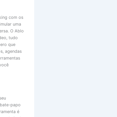
nking com os
simular uma
ersa. O Ablo
deo, tudo
pero que
os, agendas
erramentas
você
seu
 bate-papo
rramenta é