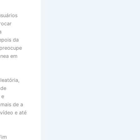
usuários
rocar
a
epois da
 preocupe
ânea em
eatória,
 de
 e
mais de a
 vídeo e até
Fim