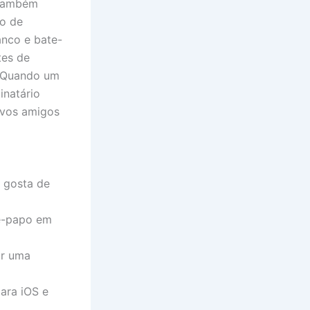
 também
po de
anco e bate-
tes de
. Quando um
inatário
ovos amigos
 gosta de
te-papo em
ar uma
ara iOS e