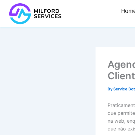
Skip
Hom
to
content
Agen
Clien
By
Service Bo
Praticament
que permite
na web, enq
que não exi