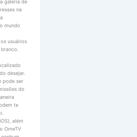
a galeria de
eresses na
Na
 do mundo
os usuários
 branco.
ocalizado
do desejar.
n pode ser
rmissões do
aneira
podem te
o.
iOS), além
ivo OmeTV
a nenhum