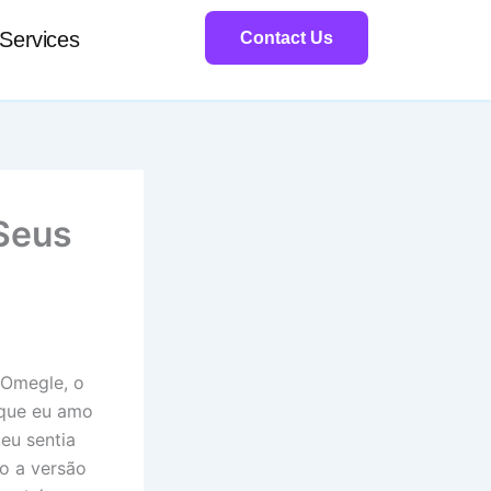
Services
Contact Us
Seus
 Omegle, o
s que eu amo
eu sentia
do a versão