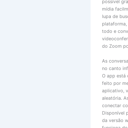
possível gr
mídia facil
lupa de bus
plataforma,
todo e conv
videoconfer
do Zoom pod
As conversa
no canto in
O app está 
feito por m
aplicativo,
aleatória. 
conectar co
Disponível 
da versão w
funciona de