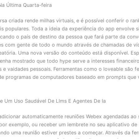
a Última Quarta-feira
sa criada rende milhas virtuais, e é possível conferir o ra
is populares. Toda a ideia da experiência do app envolve 
icando o país de destino da pessoa que fará parte da conv
es com gente de todo o mundo através de chamadas de ví
eatória. Uma nova versão do conteúdo está disponível. Es
tenha mostrado que todo hype serve a interesses financeir
s e vaidades pessoais. Ferramentas como o loveable são f
 de programas de computadores baseado em prompts que 
e Um Uso Saudável De Llms E Agentes De Ia
adicionar automaticamente reuniões Webex agendadas ao 
 por exemplo, ou receber um lembrete no seu aplicativo de
ando uma reunião estiver prestes a começar. Através da fe