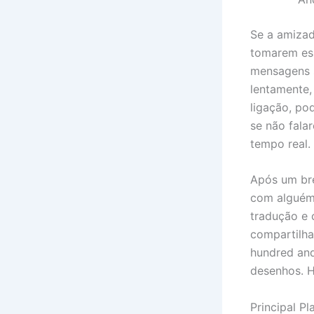
Se a amizad
tomarem ess
mensagens s
lentamente,
ligação, po
se não fala
tempo real.
Após um bre
com alguém 
tradução e 
compartilh
hundred and
desenhos. H
Principal P