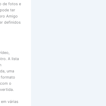
o de fotos e
pode ter
mbro Amigo
r definidos
ídeo,
o. A lista
m
nda, uma
 formato
 com o
vertida.
 em várias