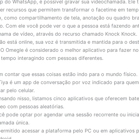
p do WhatsApp, é possível gravar sua videochamada. Ele
er recursos que permitem transformar o facetime em tem
, como compartilhamento de tela, anotação ou quadro br
o. Com ele você pode ver o que a pessoa está fazendo an
chama de vídeo, através do recurso chamado Knock Knock
o está online, sua voz é transmitida e mantida para o dest
 O Omegle é considerado o melhor aplicativo para fazer n
 tempo interagindo com pessoas diferentes.
m contar que essas coisas estão indo para o mundo físico.
Tiya é um app de conversação por voz indicado para quem
ar pelo celular.
nsando nisso, listamos cinco aplicativos que oferecem ba
deo com pessoas aleatórias.
cê pode optar por agendar uma sessão recorrente ou inici
amada única.
permitido acessar a plataforma pelo PC ou em aplicativos p
droid.