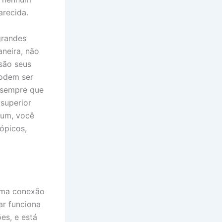
arecida.
grandes
neira, não
são seus
podem ser
 sempre que
 superior
mum, você
ópicos,
 uma conexão
ar funciona
es, e está