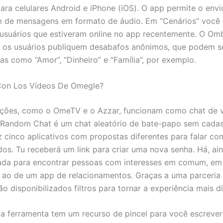
para celulares Android e iPhone (iOS). O app permite o envi
m de mensagens em formato de áudio. Em “Cenários” você 
usuários que estiveram online no app recentemente. O O
 os usuários publiquem desabafos anônimos, que podem se
as como “Amor”, “Dinheiro” e “Família”, por exemplo.
Con Los Vídeos De Omegle?
ções, como o OmeTV e o Azzar, funcionam como chat de v
Random Chat é um chat aleatório de bate-papo sem cadastr
az cinco aplicativos com propostas diferentes para falar co
os. Tu receberá um link para criar uma nova senha. Há, ai
ada para encontrar pessoas com interesses em comum, em
ao de um app de relacionamentos. Graças a uma parceria
o disponibilizados filtros para tornar a experiência mais di
 a ferramenta tem um recurso de pincel para você escrever