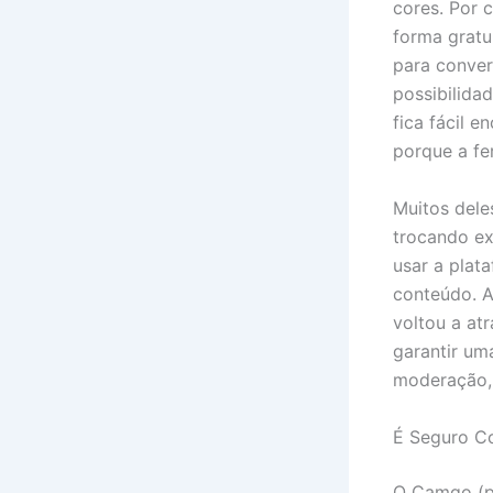
cores. Por 
forma gratu
para conver
possibilida
fica fácil 
porque a fe
Muitos dele
trocando ex
usar a plat
conteúdo. A
voltou a at
garantir um
moderação, 
É Seguro C
O Camgo (pt