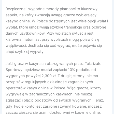
Bezpieczne i wygodne metody płatności to kluczowy
aspekt, na który zwracają uwagę gracze wybierający
kasyno online. W Polsce dostępnych jest wiele opcji wpłat i
wypłat, które umożliwiają szybkie transakcje oraz ochronę
danych użytkowników. Przy wpłatach sytuacja jest
klarowna, natomiast przy wypłatach mogą pojawić się
wątpliwości. Jeśli uda się coś wygrać, może pojawić się
chęć szybkiej wypłaty.
Jeśli grasz w kasynach obsługiwanych przez Totalizator
Sportowy, będziesz musiał zapłacić 10% podatku od
wygranych powyżej 2,300 zł. Z drugiej strony, nie ma
przepisów regulujących działalność zagranicznych
operatorów kasyn online w Polsce. Więc gracze, którzy
wygrywają w zagranicznych kasynach, nie muszą
zgłaszać i płacić podatków od swoich wygranych. Teraz,
gdy Twoje konto jest zasilone i zweryfikowane, możesz
zacząć cieszyć się grami dostępnymi w kasynie online.