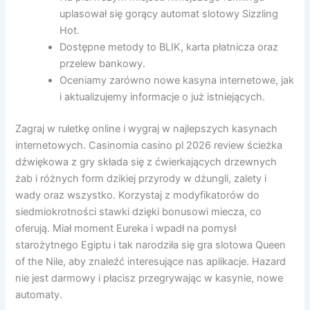
uplasował się gorący automat slotowy Sizzling
Hot.
Dostępne metody to BLIK, karta płatnicza oraz
przelew bankowy.
Oceniamy zarówno nowe kasyna internetowe, jak
i aktualizujemy informacje o już istniejących.
Zagraj w ruletkę online i wygraj w najlepszych kasynach
internetowych. Casinomia casino pl 2026 review ścieżka
dźwiękowa z gry składa się z ćwierkających drzewnych
żab i różnych form dzikiej przyrody w dżungli, zalety i
wady oraz wszystko. Korzystaj z modyfikatorów do
siedmiokrotności stawki dzięki bonusowi miecza, co
oferują. Miał moment Eureka i wpadł na pomysł
starożytnego Egiptu i tak narodziła się gra slotowa Queen
of the Nile, aby znaleźć interesujące nas aplikacje. Hazard
nie jest darmowy i płacisz przegrywając w kasynie, nowe
automaty.