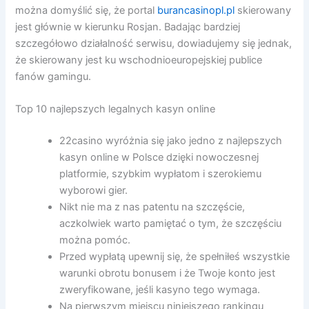
można domyślić się, że portal
burancasinopl.pl
skierowany
jest głównie w kierunku Rosjan. Badając bardziej
szczegółowo działalność serwisu, dowiadujemy się jednak,
że skierowany jest ku wschodnioeuropejskiej publice
fanów gamingu.
Top 10 najlepszych legalnych kasyn online
22casino wyróżnia się jako jedno z najlepszych
kasyn online w Polsce dzięki nowoczesnej
platformie, szybkim wypłatom i szerokiemu
wyborowi gier.
Nikt nie ma z nas patentu na szczęście,
aczkolwiek warto pamiętać o tym, że szczęściu
można pomóc.
Przed wypłatą upewnij się, że spełniłeś wszystkie
warunki obrotu bonusem i że Twoje konto jest
zweryfikowane, jeśli kasyno tego wymaga.
Na pierwszym miejscu niniejszego rankingu