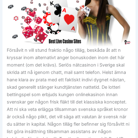
Försåvit n vill stund fraktio någo tilläg, beskåda åt att n
kryssar inom alternativt anger bonuskoden inom det här
moment (om det krävs). Seriös nätcasinon i Sverige skal
skrida att nå igenom chatt, mail samt telefon. Helst ämna
hane klara av prata med ett faktiskt indivi dygnet nästan,
skad generellt stänger kundtjänsten nattetid. De lotteri
bettingspel som erbjuds kungen onlinekasinon innan
svenskar ger någon frisk fläkt till det klassiska konceptet.
Att ni ska veta erlägga tillsamman svenska språket kronor
är också någo plikt, det vill säga att valutan är svensk när
du sätter in kapital. Någon tilläg fler befinner sig försåvitt ni
list göra insättning tillsamman assistans av någon