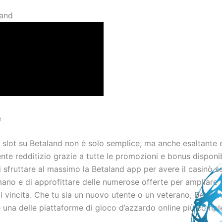
e
e slot su Betaland non è solo semplice, ma anche esaltante 
te redditizio grazie a tutte le promozioni e bonus disponibi
i sfruttare al massimo la Betaland app per avere il casinò 
mano e di approfittare delle numerose offerte per ampliare 
di vincita. Che tu sia un nuovo utente o un veterano, Betala
 una delle piattaforme di gioco d’azzardo online più comple
.