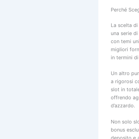
Perché Sceg
La scelta d
una serie d
con temi un
migliori for
in termini d
Un altro pun
a rigorosi c
slot in tota
offrendo agl
d’azzardo.
Non solo sl
bonus esclu
deposito e a