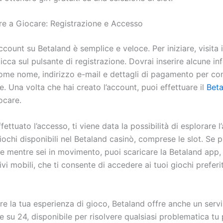
re a Giocare: Registrazione e Accesso
count su Betaland è semplice e veloce. Per iniziare, visita il
clicca sul pulsante di registrazione. Dovrai inserire alcune i
come nome, indirizzo e-mail e dettagli di pagamento per co
e. Una volta che hai creato l’account, puoi effettuare il
Beta
iocare.
fettuato l’accesso, ti viene data la possibilità di esplorare l
chi disponibili nel Betaland casinò, comprese le slot. Se p
 mentre sei in movimento, puoi scaricare la Betaland app, 
ivi mobili, che ti consente di accedere ai tuoi giochi prefer
re la tua esperienza di gioco, Betaland offre anche un serviz
e su 24, disponibile per risolvere qualsiasi problematica tu