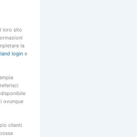
 loro sito
nformazioni
mpletare la
land login
e
’ampia
referisci
disponibile
iti ovunque
io clienti
 possa