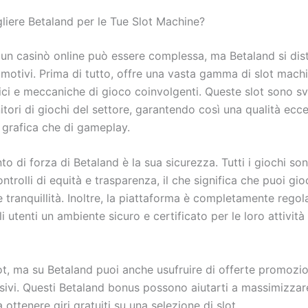
liere Betaland per le Tue Slot Machine?
i un casinò online può essere complessa, ma Betaland si dis
i motivi. Prima di tutto, offre una vasta gamma di slot mach
ici e meccaniche di gioco coinvolgenti. Queste slot sono sv
nitori di giochi del settore, garantendo così una qualità ecc
i grafica che di gameplay.
to di forza di Betaland è la sua sicurezza. Tutti i giochi so
ontrolli di equità e trasparenza, il che significa che puoi gio
le tranquillità. Inoltre, la piattaforma è completamente rego
i utenti un ambiente sicuro e certificato per le loro attività
ot, ma su Betaland puoi anche usufruire di offerte promozio
sivi. Questi Betaland bonus possono aiutarti a massimizzare
 ottenere giri gratuiti su una selezione di slot.