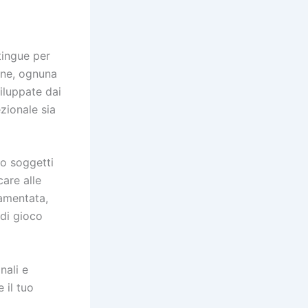
tingue per
ine, ognuna
iluppate dai
ezionale sia
no soggetti
care alle
lamentata,
 di gioco
nali e
 il tuo