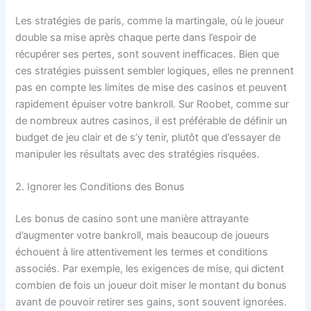
Les stratégies de paris, comme la martingale, où le joueur
double sa mise après chaque perte dans l’espoir de
récupérer ses pertes, sont souvent inefficaces. Bien que
ces stratégies puissent sembler logiques, elles ne prennent
pas en compte les limites de mise des casinos et peuvent
rapidement épuiser votre bankroll. Sur Roobet, comme sur
de nombreux autres casinos, il est préférable de définir un
budget de jeu clair et de s’y tenir, plutôt que d’essayer de
manipuler les résultats avec des stratégies risquées.
2. Ignorer les Conditions des Bonus
Les bonus de casino sont une manière attrayante
d’augmenter votre bankroll, mais beaucoup de joueurs
échouent à lire attentivement les termes et conditions
associés. Par exemple, les exigences de mise, qui dictent
combien de fois un joueur doit miser le montant du bonus
avant de pouvoir retirer ses gains, sont souvent ignorées.