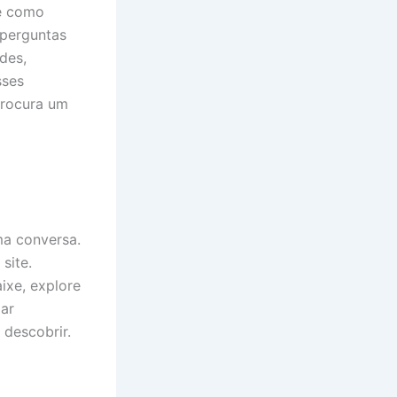
 e como
 perguntas
des,
sses
rocura um
a conversa.
site.
ixe, explore
ar
 descobrir.