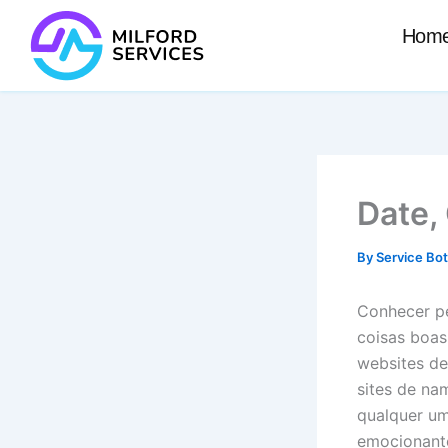
Skip
Hom
to
content
Date,
By
Service Bo
Conhecer pe
coisas boas
websites de
sites de na
qualquer u
emocionant