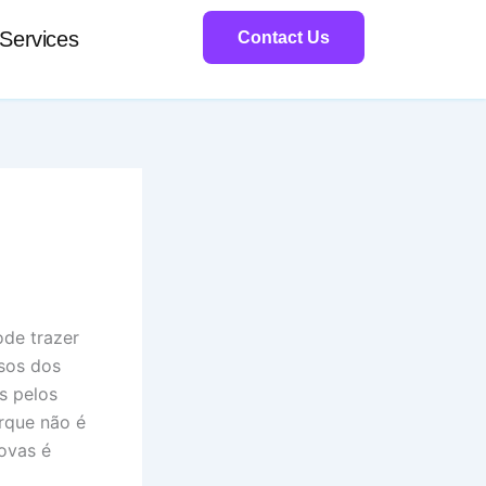
Services
Contact Us
ode trazer
sos dos
s pelos
rque não é
ovas é