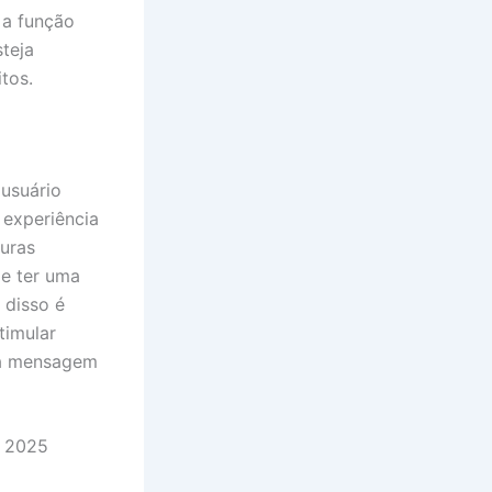
 a função
steja
itos.
usuário
 experiência
uras
de ter uma
 disso é
timular
ma mensagem
m 2025