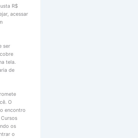
custa R$
jar, acessar
em
 ser
scobre
a tela.
aria de
promete
cê. O
 o encontro
 Cursos
ando os
ntrar o