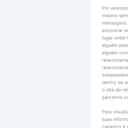
Por exemplo
mesmo sem u
mensagens 
encontrar e
lugar onde 
alguém pess
alguém com 
relacioname
relacioname
Independent
dentro da s
o site de r
parceiros o
Para visual
suas inform
cadastro é 