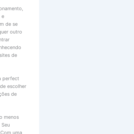
ionamento,
 e
em de se
quer outro
ntrar
onhecendo
sites de
a perfect
 de escolher
ações de
 ao menos
. Seu
o. Com uma