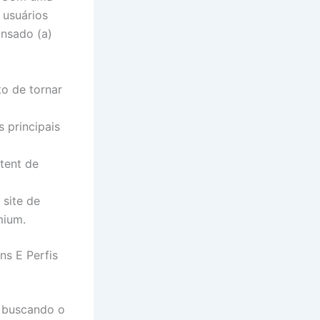
 usuários
ansado (a)
o de tornar
 principais
tent de
 site de
mium.
s E Perfis
o buscando o