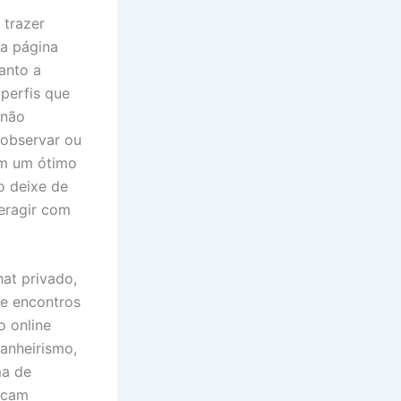
 trazer
a página
anto a
perfis que
 não
 observar ou
em um ótimo
o deixe de
eragir com
at privado,
 e encontros
 online
anheirismo,
ma de
scam