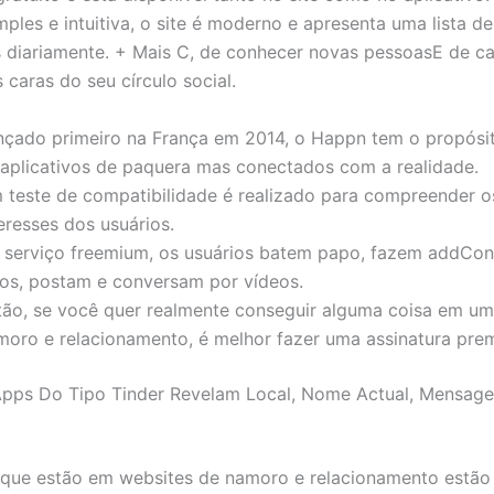
mples e intuitiva, o site é moderno e apresenta uma lista de
 diariamente. + Mais C, de conhecer novas pessoasE de c
caras do seu círculo social.
nçado primeiro na França em 2014, o Happn tem o propósit
 aplicativos de paquera mas conectados com a realidade.
 teste de compatibilidade é realizado para compreender os
eresses dos usuários.
 serviço freemium, os usuários batem papo, fazem addCon
tos, postam e conversam por vídeos.
tão, se você quer realmente conseguir alguma coisa em um
moro e relacionamento, é melhor fazer uma assinatura pre
pps Do Tipo Tinder Revelam Local, Nome Actual, Mensagen
essoas que estão em websites de namoro e relacionamento estã