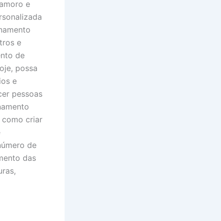
namoro e
rsonalizada
onamento
tros e
ento de
oje, possa
ios e
cer pessoas
onamento
, como criar
e
 número de
imento das
uras,