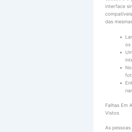
interface si
compatíveis
das mesmas 
La
os
Um
int
No
fo
En
na
Falhas Em A
Vistos
​​​​​​​As p