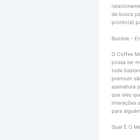
relacioname
de busca pa
pronto(a) pa
Bumble – E
O Coffee Me
possa ter m
toda bastan
premium são
assinatura
que eles qu
interações 
para alguém
Qual É O Me