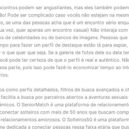
ncontros podem ser angustiantes, mas eles também podem
ão! Pode ser complicado caso vocês não estejam na mesm
o, se uma das pessoas acha que é um encontro sério enqu
sua vez, quer apenas um encontro casual) Não interaja com 
tos de celebridades ou de bancos de imagens. Pessoas que
po para fazer um perfil de destaque estão lá para espiar,
o que quer que seja. Se a galeria de fotos dele ou dela t
ocê pode ter certeza de que o perfil é real e autêntico. Nã
ssa parte, pois isso pode fazê-lo economizar tempo ao int
ios.
s como perfis detalhados, filtros de busca avançados e ch
 facilita a busca por parceiros abertos a aventuras sexuais
micos. O SeniorMatch é uma plataforma de relacionamento
conectar solteiros com mais de 50 anos que buscam comp
relacionamentos amorosos. O Solteiros50 é uma platafor
ne dedicada a conectar pessoas nessa faixa etária que bu