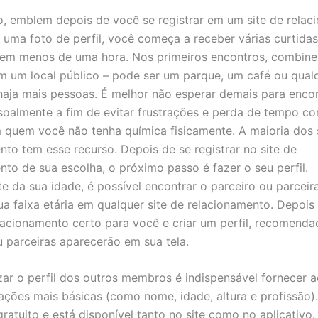
, emblem depois de você se registrar em um site de relac
ma foto de perfil, você começa a receber várias curtidas
em menos de uma hora. Nos primeiros encontros, combin
m um local público – pode ser um parque, um café ou qual
haja mais pessoas. É melhor não esperar demais para enco
oalmente a fim de evitar frustrações e perda de tempo c
quem você não tenha química fisicamente. A maioria dos 
nto tem esse recurso. Depois de se registrar no site de
nto de sua escolha, o próximo passo é fazer o seu perfil.
e da sua idade, é possível encontrar o parceiro ou parceir
ua faixa etária em qualquer site de relacionamento. Depois
elacionamento certo para você e criar um perfil, recomend
u parceiras aparecerão em sua tela.
izar o perfil dos outros membros é indispensável fornecer
ações mais básicas (como nome, idade, altura e profissão)
gratuito e está disponível tanto no site como no aplicativ