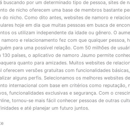
á buscando por um determinado tipo de pessoa, sites de 
ento de nicho oferecem uma base de membros bastante pe
do nicho. Como dito antes, websites de namoro e relaci
ulares hoje em dia que muitas pessoas em busca de encon
ntos os utilizam independente da idade ou gênero. O aum
 namoro e relacionamento fez com que qualquer pessoa, h
guém para uma possível relação. Com 50 milhões de usuár
 130 países, o aplicativo de namoro Jaumo permite conhe
paquera quanto para amizades. Muitos websites de relaci
al oferecem versões gratuitas com funcionalidades básicas
sualizar alguns perfis. Selecionamos os melhores websites d
nto internacional com base em critérios como reputação,
ivos, funcionalidades exclusivas e segurança. Com o cresc
line, tornou-se mais fácil conhecer pessoas de outras cult
inidades e até planejar um futuro juntos.
te