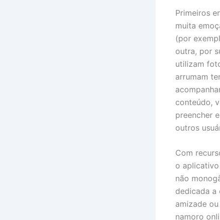
Primeiros e
muita emoç
(por exempl
outra, por 
utilizam fo
arrumam tem
acompanhar 
conteúdo, v
preencher e
outros usuár
Com recurso
o aplicativo
não monogâ
dedicada a 
amizade ou 
namoro onli