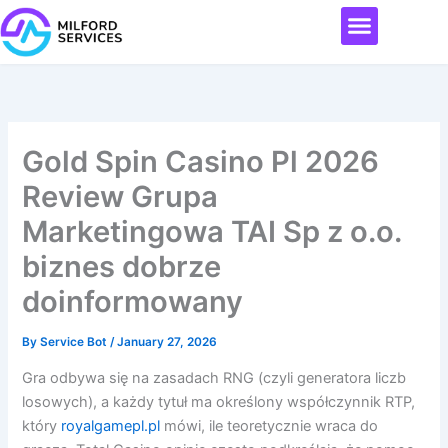
Skip
Menu
to
content
Gold Spin Casino Pl 2026
Review Grupa
Marketingowa TAI Sp z o.o.
biznes dobrze
doinformowany
By
Service Bot
/
January 27, 2026
Gra odbywa się na zasadach RNG (czyli generatora liczb
losowych), a każdy tytuł ma określony współczynnik RTP,
który
royalgamepl.pl
mówi, ile teoretycznie wraca do