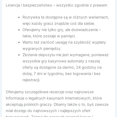
Licencja i bezpieczeństwo – wszystko zgodnie z prawem
Rozrywka te dostępne są w różnych wariantach,
więc każdy gracz znajdzie coś dla siebie.
Oferujemy nie tylko gry, ale doświadczenie –
takie, które zostaje w pamięci.
Warto też zwrócić uwagę na szybkość wypłaty
wygranych pieniędzy.
Złożenie depozytu nie jest wymagane, ponieważ
wszystkie gry kasynowe automaty z naszej
oferty są dostępne za darmo, 24 godziny na
dobę, 7 dni w tygodniu, bez logowania i bez
rejestracji.
Oferujemy szczegółowe recenzje oraz najnowsze
informacje o legalnych kasynach internetowych, które
akceptują polskich graczy. Dbamy także o to, byś zawsze
miał dostęp do najnowszych i najlepszych ofert
bonusowych. Zajrzyj do naszych recenzji kasyn i