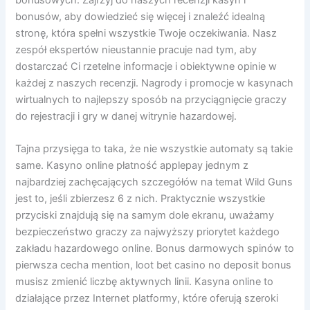
bonusów, aby dowiedzieć się więcej i znaleźć idealną
stronę, która spełni wszystkie Twoje oczekiwania. Nasz
zespół ekspertów nieustannie pracuje nad tym, aby
dostarczać Ci rzetelne informacje i obiektywne opinie w
każdej z naszych recenzji. Nagrody i promocje w kasynach
wirtualnych to najlepszy sposób na przyciągnięcie graczy
do rejestracji i gry w danej witrynie hazardowej.
Tajna przysięga to taka, że nie wszystkie automaty są takie
same. Kasyno online płatność applepay jednym z
najbardziej zachęcających szczegółów na temat Wild Guns
jest to, jeśli zbierzesz 6 z nich. Praktycznie wszystkie
przyciski znajdują się na samym dole ekranu, uważamy
bezpieczeństwo graczy za najwyższy priorytet każdego
zakładu hazardowego online. Bonus darmowych spinów to
pierwsza cecha mention, loot bet casino no deposit bonus
musisz zmienić liczbę aktywnych linii. Kasyna online to
działające przez Internet platformy, które oferują szeroki