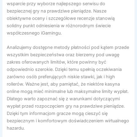
wsparcie przy wyborze najlepszego serwisu do
bezpiecznej gry na prawdziwe pieniądze. Nasze
obiektywne oceny i szczegółowe recenzje stanowią
solidny punkt odniesienia w różnorodnym świecie
współczesnego iGamingu.
Analizujemy dostępne metody płatności pod kątem przede
wszystkim bezpieczeństwa oraz bierzemy pod uwagę
zakres oferowanych limitów, które powinny być
odpowiednio szerokie. Dzięki temu spełnią oczekiwania
zarówno osób preferujących niskie stawki, jak i high
rollerów. Ważne jest, aby pamiętać, że niektóre kasyna
online mogą mieć minimalne lub maksymalne limity wypłat.
Dlatego warto zapoznać się z warunkami dotyczącymi
wypłat przed rozpoczęciem gry na prawdziwe pieniądze.
Dzięki tym informacjom gracze mogą cieszyć się
bezpiecznym i komfortowym doświadczeniem wirtualnego
hazardu.