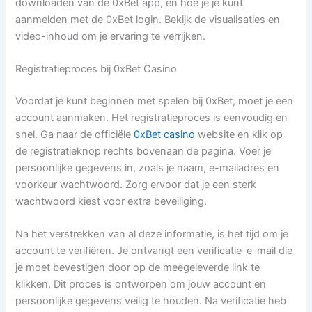
downloaden van de 0xBet app, en hoe je je kunt
aanmelden met de 0xBet login. Bekijk de visualisaties en
video-inhoud om je ervaring te verrijken.
Registratieproces bij 0xBet Casino
Voordat je kunt beginnen met spelen bij 0xBet, moet je een
account aanmaken. Het registratieproces is eenvoudig en
snel. Ga naar de officiële
0xBet casino
website en klik op
de registratieknop rechts bovenaan de pagina. Voer je
persoonlijke gegevens in, zoals je naam, e-mailadres en
voorkeur wachtwoord. Zorg ervoor dat je een sterk
wachtwoord kiest voor extra beveiliging.
Na het verstrekken van al deze informatie, is het tijd om je
account te verifiëren. Je ontvangt een verificatie-e-mail die
je moet bevestigen door op de meegeleverde link te
klikken. Dit proces is ontworpen om jouw account en
persoonlijke gegevens veilig te houden. Na verificatie heb