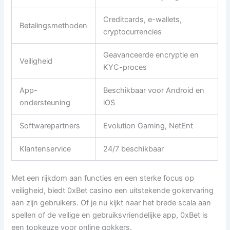
Creditcards, e-wallets,
Betalingsmethoden
cryptocurrencies
Geavanceerde encryptie en
Veiligheid
KYC-proces
App-
Beschikbaar voor Android en
ondersteuning
iOS
Softwarepartners
Evolution Gaming, NetEnt
Klantenservice
24/7 beschikbaar
Met een rijkdom aan functies en een sterke focus op
veiligheid, biedt 0xBet casino een uitstekende gokervaring
aan zijn gebruikers. Of je nu kijkt naar het brede scala aan
spellen of de veilige en gebruiksvriendelijke app, 0xBet is
een topkeuze voor online gokkers.