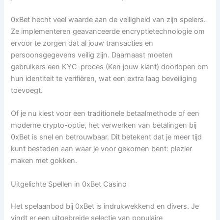
0xBet hecht veel waarde aan de veiligheid van zijn spelers.
Ze implementeren geavanceerde encryptietechnologie om
ervoor te zorgen dat al jouw transacties en
persoonsgegevens veilig zijn. Daarnaast moeten
gebruikers een KYC-proces (Ken jouw klant) doorlopen om
hun identiteit te verifiëren, wat een extra laag beveiliging
toevoegt.
Of je nu kiest voor een traditionele betaalmethode of een
moderne crypto-optie, het verwerken van betalingen bij
0xBet is snel en betrouwbaar. Dit betekent dat je meer tijd
kunt besteden aan waar je voor gekomen bent: plezier
maken met gokken.
Uitgelichte Spellen in 0xBet Casino
Het spelaanbod bij 0xBet is indrukwekkend en divers. Je
vindt er een uitgebreide selectie van populaire