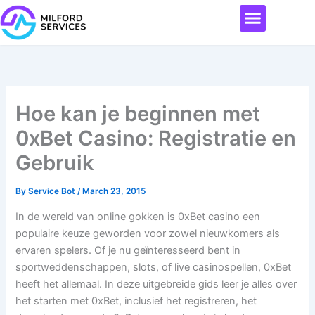
Skip
Menu
to
content
Hoe kan je beginnen met
0xBet Casino: Registratie en
Gebruik
By
Service Bot
/
March 23, 2015
In de wereld van online gokken is 0xBet casino een
populaire keuze geworden voor zowel nieuwkomers als
ervaren spelers. Of je nu geïnteresseerd bent in
sportweddenschappen, slots, of live casinospellen, 0xBet
heeft het allemaal. In deze uitgebreide gids leer je alles over
het starten met 0xBet, inclusief het registreren, het