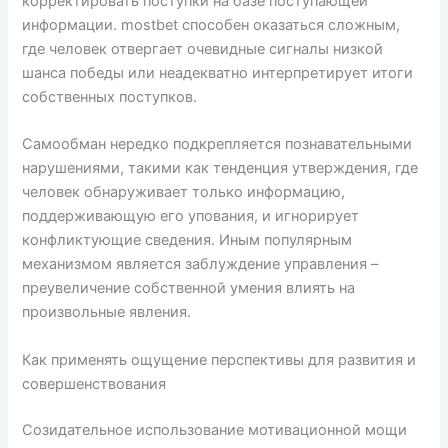
корректировать поступки на базе поступающей
информации. mostbet способен оказаться сложным,
где человек отвергает очевидные сигналы низкой
шанса победы или неадекватно интерпретирует итоги
собственных поступков.
Самообман нередко подкрепляется познавательными
нарушениями, такими как тенденция утверждения, где
человек обнаруживает только информацию,
поддерживающую его упования, и игнорирует
конфликтующие сведения. Иным популярным
механизмом является заблуждение управления –
преувеличение собственной умения влиять на
произвольные явления.
Как применять ощущение перспективы для развития и
совершенствования
Созидательное использование мотивационной мощи