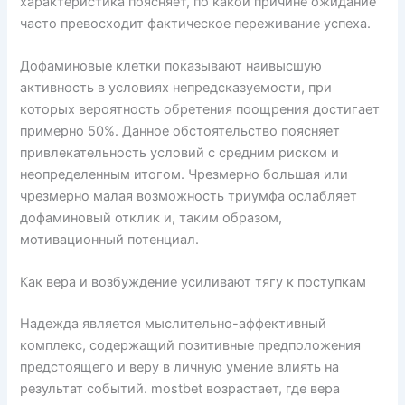
характеристика поясняет, по какой причине ожидание
часто превосходит фактическое переживание успеха.
Дофаминовые клетки показывают наивысшую
активность в условиях непредсказуемости, при
которых вероятность обретения поощрения достигает
примерно 50%. Данное обстоятельство поясняет
привлекательность условий с средним риском и
неопределенным итогом. Чрезмерно большая или
чрезмерно малая возможность триумфа ослабляет
дофаминовый отклик и, таким образом,
мотивационный потенциал.
Как вера и возбуждение усиливают тягу к поступкам
Надежда является мыслительно-аффективный
комплекс, содержащий позитивные предположения
предстоящего и веру в личную умение влиять на
результат событий. mostbet возрастает, где вера