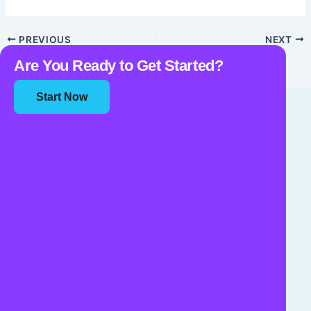
PREVIOUS
NEXT
Are You Ready to Get Started?
Start Now