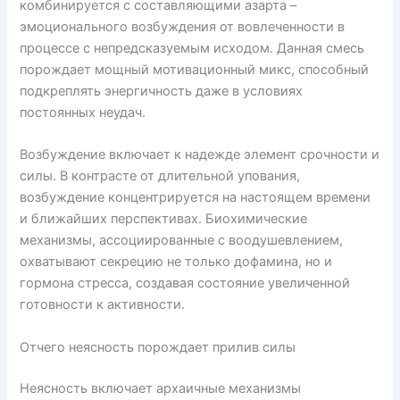
комбинируется с составляющими азарта –
эмоционального возбуждения от вовлеченности в
процессе с непредсказуемым исходом. Данная смесь
порождает мощный мотивационный микс, способный
подкреплять энергичность даже в условиях
постоянных неудач.
Возбуждение включает к надежде элемент срочности и
силы. В контрасте от длительной упования,
возбуждение концентрируется на настоящем времени
и ближайших перспективах. Биохимические
механизмы, ассоциированные с воодушевлением,
охватывают секрецию не только дофамина, но и
гормона стресса, создавая состояние увеличенной
готовности к активности.
Отчего неясность порождает прилив силы
Неясность включает архаичные механизмы