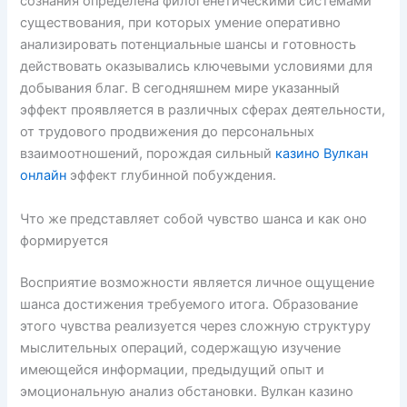
сознания определена филогенетическими системами
существования, при которых умение оперативно
анализировать потенциальные шансы и готовность
действовать оказывались ключевыми условиями для
добывания благ. В сегодняшнем мире указанный
эффект проявляется в различных сферах деятельности,
от трудового продвижения до персональных
взаимоотношений, порождая сильный
казино Вулкан
онлайн
эффект глубинной побуждения.
Что же представляет собой чувство шанса и как оно
формируется
Восприятие возможности является личное ощущение
шанса достижения требуемого итога. Образование
этого чувства реализуется через сложную структуру
мыслительных операций, содержащую изучение
имеющейся информации, предыдущий опыт и
эмоциональную анализ обстановки. Вулкан казино