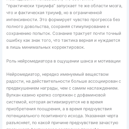
“практически триумфа” запускает те же области мозга,
что и фактическая триумф, но в ограниченной
интенсивности. Это формирует чувство прогресса без
полного довольства, сохраняя стимулирование к
сохранению попыток. Сознание трактует почти точный
ошибку как знак того, что тактика верная и нуждается
в лишь минимальных корректировок.
Роль нейромедиатора в ощущении шанса и мотивации
Нейромедиатор, нередко именуемый веществом
радости, на действительности больше ассоциирован с
предвкушением награды, чем с самим наслаждением.
Вулкан казино крепко сопряжен с дофаминовой
системой, которая активизируется не в время
приобретения поощрения, а в время предчувствия
потенциального позитивного исхода. Указанная черта
разъясняет, по какой причине предчувствие зачастую