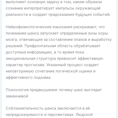
выполняет основную задачу в том, каким образом
сознание интерпретирует импульсы окружающей
реальности и создает предсказания будущих событий.
Нейрофизиологические изыскания раскрывают, что
понимание шанса запускает определенные зоны коры
мозга, отвечающие за составление планов и выработку
решений. Префронтальная область обрабатывает
доступные информацию, в то время пока
эмоциональная структура привносит аффективную
характер прогнозам. Указанный процесс создает
неповторимую сочетание логической оценки и
аффективного подъема.
Психология предвкушения: почему шанс выглядит
заманчивой
Соблазнительность шанса заключается в её
непредсказуемости и перспективах. Людской