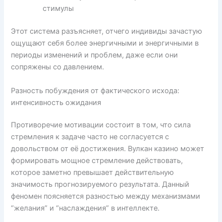
стимулы
Этот система разъясняет, отчего индивиды зачастую
ощущают себя более энергичными и энергичными в
периоды изменений и проблем, даже если они
сопряжены со давлением.
Разность побуждения от фактического исхода:
интенсивность ожидания
Противоречие мотивации состоит в том, что сила
стремления к задаче часто не согласуется с
довольством от её достижения. Вулкан казино может
формировать мощное стремление действовать,
которое заметно превышает действительную
значимость прогнозируемого результата. Данный
феномен поясняется разностью между механизмами
“желания” и “наслаждения” в интеллекте.