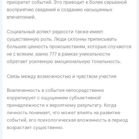
приоритет событий. Это приводит к более серьезной
восприятию сведений и созданию насыщенных
впечатлений.
Социальный аспект редкости также имеет
существенную роль. Люди склонны приписывать
большее ценность происшествиям, которые случаются
не с всяким. азино 777 в рамках уникальности
обретает усиленную эмоциональную тональность.
Связь между возможностью и чувством участия
Вовлеченность в события непосредственно
коррелирует с ощущением субъективной
принадлежности к вероятному результату. Когда
личность понимает, что может влиять на развитие
событий, его психологическая вложенность в период
возрастает существенно.