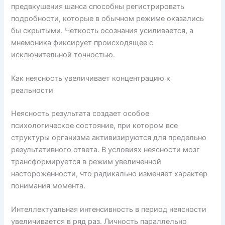
предвкушения шанса способны регистрировать
подробности, которые в обычном режиме оказались
бы скрытыми. Четкость осознания усиливается, а
мнемоника фиксирует происходящее с
исключительной точностью.
Как неясность увеличивает концентрацию к
реальности
Неясность результата создает особое
психологическое состояние, при котором все
структуры организма активизируются для предельно
результативного ответа. В условиях неясности мозг
трансформируется в режим увеличенной
настороженности, что радикально изменяет характер
понимания момента.
Интеллектуальная интенсивность в период неясности
увеличивается в ряд раз. Личность параллельно