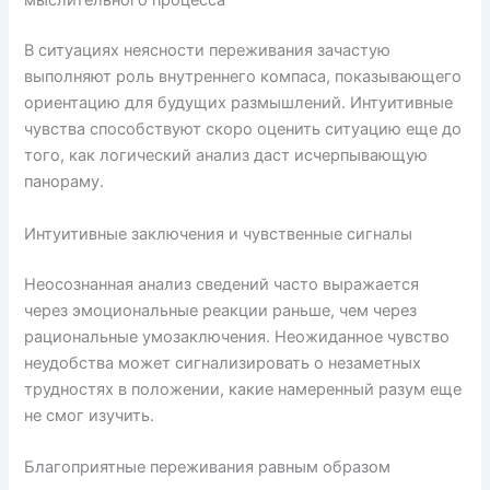
мыслительного процесса
В ситуациях неясности переживания зачастую
выполняют роль внутреннего компаса, показывающего
ориентацию для будущих размышлений. Интуитивные
чувства способствуют скоро оценить ситуацию еще до
того, как логический анализ даст исчерпывающую
панораму.
Интуитивные заключения и чувственные сигналы
Неосознанная анализ сведений часто выражается
через эмоциональные реакции раньше, чем через
рациональные умозаключения. Неожиданное чувство
неудобства может сигнализировать о незаметных
трудностях в положении, какие намеренный разум еще
не смог изучить.
Благоприятные переживания равным образом