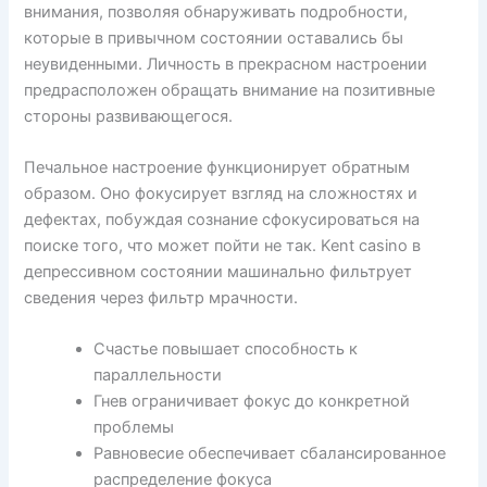
внимания, позволяя обнаруживать подробности,
которые в привычном состоянии оставались бы
неувиденными. Личность в прекрасном настроении
предрасположен обращать внимание на позитивные
стороны развивающегося.
Печальное настроение функционирует обратным
образом. Оно фокусирует взгляд на сложностях и
дефектах, побуждая сознание сфокусироваться на
поиске того, что может пойти не так. Kent casino в
депрессивном состоянии машинально фильтрует
сведения через фильтр мрачности.
Счастье повышает способность к
параллельности
Гнев ограничивает фокус до конкретной
проблемы
Равновесие обеспечивает сбалансированное
распределение фокуса