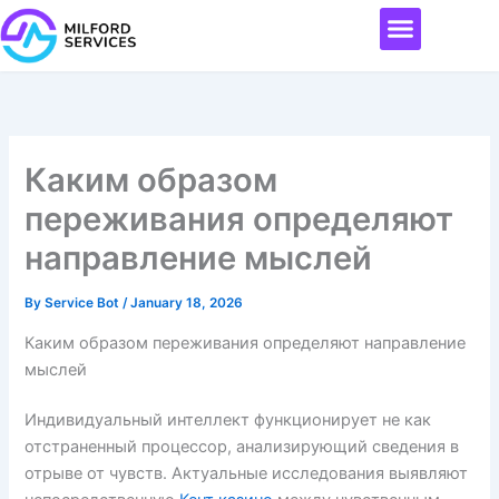
Skip
Menu
to
content
Каким образом
переживания определяют
направление мыслей
By
Service Bot
/
January 18, 2026
Каким образом переживания определяют направление
мыслей
Индивидуальный интеллект функционирует не как
отстраненный процессор, анализирующий сведения в
отрыве от чувств. Актуальные исследования выявляют