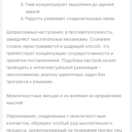
Гнев концентрирует мышление до единой
задачи
Радость развивает соединительные связи
Депрессивные настроения, в противоположность,
замедляют мыслительные механизмы. Сознание
словно перестраивается в щадящий способ, что
препятствует концентрацию сосредоточенности и
принятие постановлений. Подобное настрой может
приводить к интеллектуальной руминации –
нескончаемому анализу идентичных задач без
прогресса к решению.
Межличностные эмоции и их влияние на направление
мыслей
Переживания, соединенные с межличностным
контактом, образуют особый род мыслительного
процесса, ориентированный на понимание прочих лиц