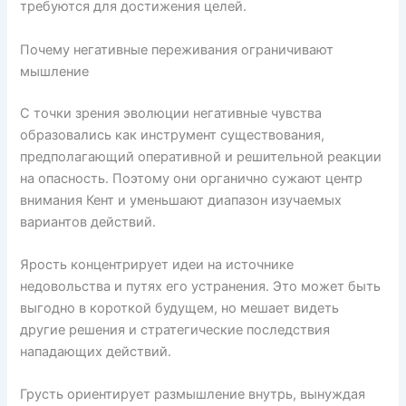
требуются для достижения целей.
Почему негативные переживания ограничивают
мышление
С точки зрения эволюции негативные чувства
образовались как инструмент существования,
предполагающий оперативной и решительной реакции
на опасность. Поэтому они органично сужают центр
внимания Кент и уменьшают диапазон изучаемых
вариантов действий.
Ярость концентрирует идеи на источнике
недовольства и путях его устранения. Это может быть
выгодно в короткой будущем, но мешает видеть
другие решения и стратегические последствия
нападающих действий.
Грусть ориентирует размышление внутрь, вынуждая