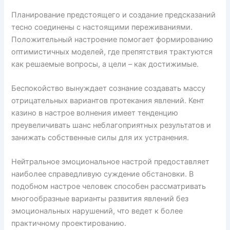
Планирование предстоящего и создание предсказаний
тесно соединены с настоящими переживаниями.
Положительный настроение помогает формированию
оптимистичных моделей, где препятствия трактуются
как решаемые вопросы, а цели – как достижимые.
Беспокойство вынуждает сознание создавать массу
отрицательных вариантов протекания явлений. Кент
казино в настрое волнения имеет тенденцию
преувеличивать шанс неблагоприятных результатов и
занижать собственные силы для их устранения.
Нейтральное эмоциональное настрой предоставляет
наиболее справедливую суждение обстановки. В
подобном настрое человек способен рассматривать
многообразные варианты развития явлений без
эмоциональных нарушений, что ведет к более
практичному проектированию.