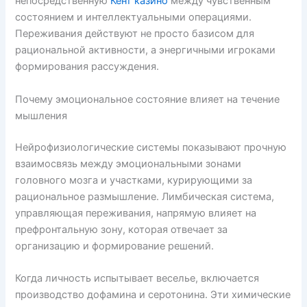
непосредственную
Кент казино
между чувственным
состоянием и интеллектуальными операциями.
Переживания действуют не просто базисом для
рациональной активности, а энергичными игроками
формирования рассуждения.
Почему эмоциональное состояние влияет на течение
мышления
Нейрофизиологические системы показывают прочную
взаимосвязь между эмоциональными зонами
головного мозга и участками, курирующими за
рациональное размышление. Лимбическая система,
управляющая переживания, напрямую влияет на
префронтальную зону, которая отвечает за
организацию и формирование решений.
Когда личность испытывает веселье, включается
производство дофамина и серотонина. Эти химические