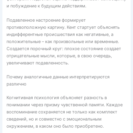
и побуждение к будущим действиям.
Подавленное настроение формирует
противоположную картину. Кент стартует объяснять
индифферентные происшествия как негативные, а
положительные – как произвольные или временные.
Создается порочный круг: плохое состояние создает
отрицательные мысли, которые, в свою очередь,
увеличивают подавленность.
Почему аналогичные данные интерпретируются
различно
Когнитивная психология объясняет разность в
понимании через призму чувственной памяти. Каждое
воспоминание сохраняется не только как комплект
сведений, но и совместно с эмоциональным
окружением, в каком оно было приобретено.