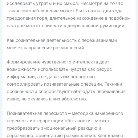
исследовать утраты и их смысл. Несмотря на то что
такая самонаблюдение может быть важна для хода
преодоления горя, длительное нахождение в подобном
настрое может привести к депрессивной руминации.
Как сознательная деятельность с переживаниями
меняет направление размышлений
Формирование чувственного интеллекта дает
возможность использовать чувства как ресурс
информации, а не давать им полностью
контролировать познавательные операции. Техники
осознанности способствуют наблюдать переживания
извне, не окунаясь в них абсолютно.
Познавательная пересмотр – методика намеренного
перемены интерпретации обстановки – может
преобразовать эмоциональный реакцию и,
соразмерно, ориентацию размышления. Кент казино