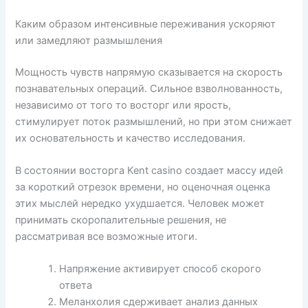
Каким образом интенсивные переживания ускоряют
или замедляют размышления
Мощность чувств напрямую сказывается на скорость
познавательных операций. Сильное взволнованность,
независимо от того то восторг или ярость,
стимулирует поток размышлений, но при этом снижает
их основательность и качество исследования.
В состоянии восторга Kent casino создает массу идей
за короткий отрезок времени, но оценочная оценка
этих мыслей нередко ухудшается. Человек может
принимать скоропалительные решения, не
рассматривая все возможные итоги.
Напряжение активирует способ скорого
ответа
Меланхолия сдерживает анализ данных