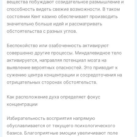
вещества побуждают созидательное размышление и
способность видеть свежие возможности. В таком
состоянии Кент казино обеспечивает производить
значительно больше идей и рассматривать
обстоятельства с разных углов.
Беспокойство или озабоченность активируют
совершенно другие процессы. Миндалевидное тело
активируется, направляя потенциал мозга на
выявление вероятных опасностей. Это приводит к
сужению центра концентрации и сосредоточения на
отрицательных сторонах обстоятельств.
Как расположение духа определяет фокус
концентрации
Избирательность восприятия напрямую
обуславливается от текущего психологического
базиса. Благоприятные эмоции увеличивают поле