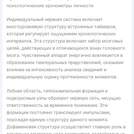
психологические хронометры личности
Индивидуальный нервная система включает
многоуровневую структуру встроенных таймеров,
которая регулирует ощущением хронологических
интервалов. Эта структура включает набор мозговых
цепей, действующих в отличающихся зонах головного
мозга. Чувственный аппарат энергично вовлекается в
образовании темпоральных представлений, оказывая
влияние на интенсивность анализа сведений и
индивидуальную оценку протяженности моментов.
Лобная область, гиппокампальная формация и
подкорковые узлы образуют нервную сеть, несущую
ответственность за временное понимание. Эти
формации постоянно транслируют импульсами,
порождая единую структуру данного момента.
Дофаминовая структура осуществляет главную роль в