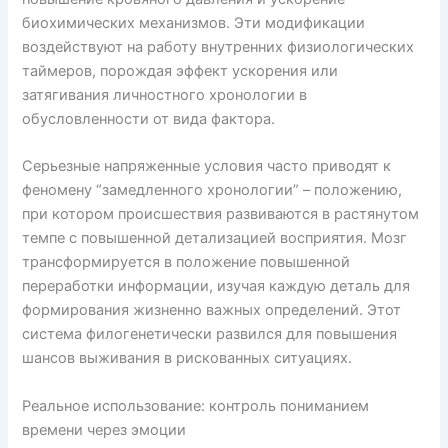
биохимических механизмов. Эти модификации
воздействуют на работу внутренних физиологических
таймеров, порождая эффект ускорения или
затягивания личностного хронологии в
обусловленности от вида фактора.
Серьезные напряженные условия часто приводят к
феномену “замедленного хронологии” – положению,
при котором происшествия развиваются в растянутом
темпе с повышенной детализацией восприятия. Мозг
трансформируется в положение повышенной
переработки информации, изучая каждую деталь для
формирования жизненно важных определений. Этот
система филогенетически развился для повышения
шансов выживания в рискованных ситуациях.
Реальное использование: контроль пониманием
времени через эмоции