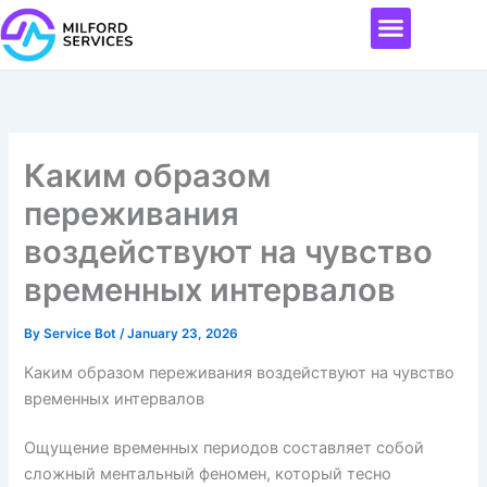
Skip
Menu
to
content
Каким образом
переживания
воздействуют на чувство
временных интервалов
By
Service Bot
/
January 23, 2026
Каким образом переживания воздействуют на чувство
временных интервалов
Ощущение временных периодов составляет собой
сложный ментальный феномен, который тесно