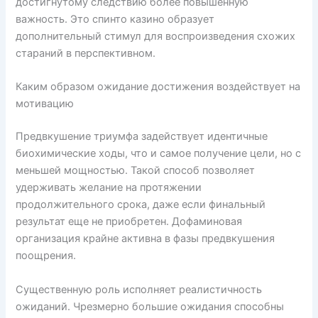
достигнутому следствию более повышенную
важность. Это спинто казино образует
дополнительный стимул для воспроизведения схожих
стараний в перспективном.
Каким образом ожидание достижения воздействует на
мотивацию
Предвкушение триумфа задействует идентичные
биохимические ходы, что и самое получение цели, но с
меньшей мощностью. Такой способ позволяет
удерживать желание на протяжении
продолжительного срока, даже если финальный
результат еще не приобретен. Дофаминовая
организация крайне активна в фазы предвкушения
поощрения.
Существенную роль исполняет реалистичность
ожиданий. Чрезмерно большие ожидания способны