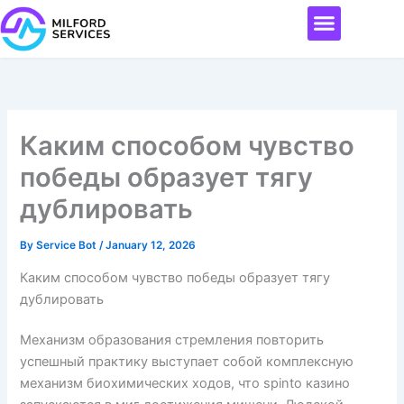
Skip
Menu
to
content
Каким способом чувство
победы образует тягу
дублировать
By
Service Bot
/
January 12, 2026
Каким способом чувство победы образует тягу
дублировать
Механизм образования стремления повторить
успешный практику выступает собой комплексную
механизм биохимических ходов, что spinto казино