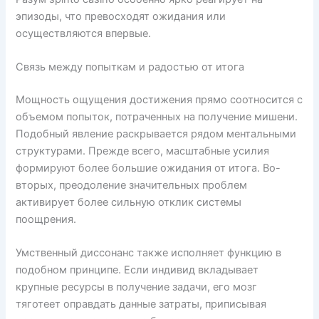
эпизоды, что превосходят ожидания или
осуществляются впервые.
Связь между попыткам и радостью от итога
Мощность ощущения достижения прямо соотносится с
объемом попыток, потраченных на получение мишени.
Подобный явление раскрывается рядом ментальными
структурами. Прежде всего, масштабные усилия
формируют более большие ожидания от итога. Во-
вторых, преодоление значительных проблем
активирует более сильную отклик системы
поощрения.
Умственный диссонанс также исполняет функцию в
подобном принципе. Если индивид вкладывает
крупные ресурсы в получение задачи, его мозг
тяготеет оправдать данные затраты, приписывая