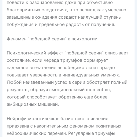
повести к разочарованию даже при объективно
благоприятных следствиях, в то период как умеренно
завышенные ожидания создают наилучший ступень
побуждения и предельное радость от получения.
Феномен “победной серии” в психологии
Психологический эффект “победной серии” описывает
состояние, если череда триумфов формирует
надежное впечатление непобедимости и гораздо
повышает уверенность в индивидуальных умениях.
Любой неизведанный успех в серии обостряет полный
результат, образуя эмоциональный momentum,
который способствует обретению еще более
амбициозных мишеней.
Нейрофизиологическая базис такого явления
привязана с накопительным феноменом позитивных
нейрохимических перемен. Регулярные триумфы