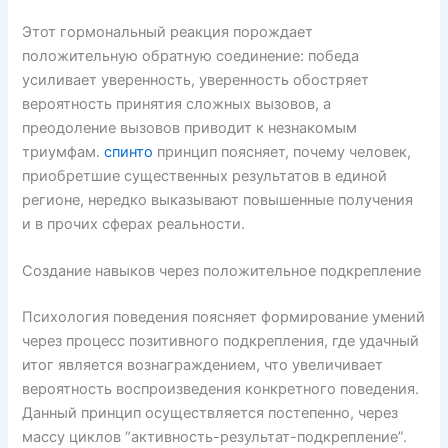
Этот гормональный реакция порождает
положительную обратную соединение: победа
усиливает уверенность, уверенность обостряет
вероятность принятия сложных вызовов, а
преодоление вызовов приводит к незнакомым
триумфам.
спинто
принцип поясняет, почему человек,
приобретшие существенных результатов в единой
регионе, нередко выказывают повышенные получения
и в прочих сферах реальности.
Создание навыков через положительное подкрепление
Психология поведения поясняет формирование умений
через процесс позитивного подкрепления, где удачный
итог является вознаграждением, что увеличивает
вероятность воспроизведения конкретного поведения.
Данный принцип осуществляется постепенно, через
массу циклов “активность-результат-подкрепление”.