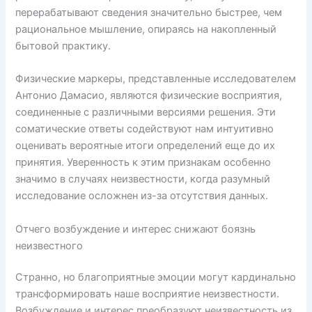
перерабатывают сведения значительно быстрее, чем
рациональное мышление, опираясь на накопленный
бытовой практику.
Физические маркеры, представленные исследователем
Антонио Дамасио, являются физические восприятия,
соединенные с различными версиями решения. Эти
соматические ответы содействуют нам интуитивно
оценивать вероятные итоги определений еще до их
принятия. Уверенность к этим признакам особенно
значимо в случаях неизвестности, когда разумный
исследование осложнен из-за отсутствия данных.
Отчего возбуждение и интерес снижают боязнь
неизвестного
Странно, но благоприятные эмоции могут кардинально
трансформировать наше восприятие неизвестности.
Возбуждение и интерес преобразуют неизвестность из