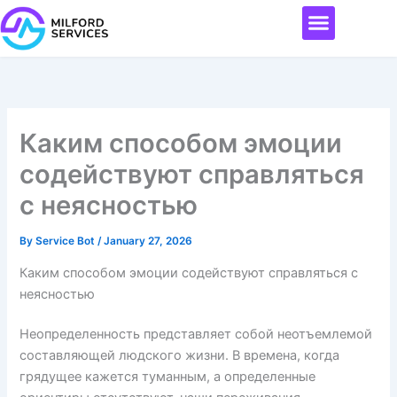
Skip
Menu
to
content
Каким способом эмоции
содействуют справляться
с неясностью
By
Service Bot
/
January 27, 2026
Каким способом эмоции содействуют справляться с
неясностью
Неопределенность представляет собой неотъемлемой
составляющей людского жизни. В времена, когда
грядущее кажется туманным, а определенные