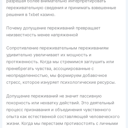
разрешая более внимательно интерпретировать
переживательную сведения и принимать взвешенные
решения в 1xbet казино.
Почему допущение переживаний превращает
неизвестность менее напряженной
Сопротивление переживательным переживаниям
удивительно увеличивает их мощность и
протяженность. Когда мы стремимся заглушить или
пренебрегать чувства, ассоциированные с
неопределенностью, мы формируем добавочное
стресс, которое изнуряет психологические ресурсы.
Допущение переживаний не значит пассивную
покорность или нехватку действий. Это деятельный
процесс признавания и объединения чувственного
опыта как естественной составляющей человеческого
жизни. Когда мы перестаем противостоять с личными