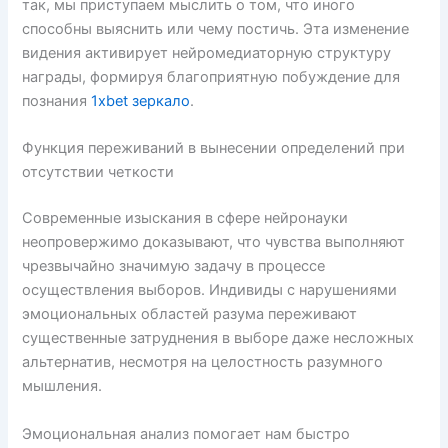
так, мы приступаем мыслить о том, что иного
способны выяснить или чему постичь. Эта изменение
видения активирует нейромедиаторную структуру
награды, формируя благоприятную побуждение для
познания
1xbet зеркало
.
Функция переживаний в вынесении определений при
отсутствии четкости
Современные изыскания в сфере нейронауки
неопровержимо доказывают, что чувства выполняют
чрезвычайно значимую задачу в процессе
осуществления выборов. Индивиды с нарушениями
эмоциональных областей разума переживают
существенные затруднения в выборе даже несложных
альтернатив, несмотря на целостность разумного
мышления.
Эмоциональная анализ помогает нам быстро