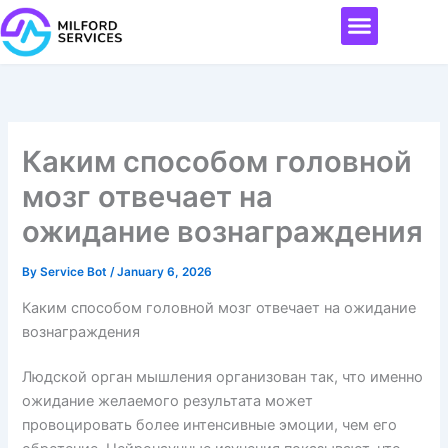
Skip
Menu
to
content
Каким способом головной
мозг отвечает на
ожидание вознаграждения
By
Service Bot
/
January 6, 2026
Каким способом головной мозг отвечает на ожидание
вознаграждения
Людской орган мышления организован так, что именно
ожидание желаемого результата может
провоцировать более интенсивные эмоции, чем его