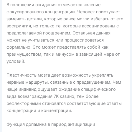
В положении ожидания отмечается явление
фокусированного концентрации. Человек приступает
замечать детали, которые ранее могли избегать от его
восприятия, но только те, которые ассоциированы с
предполагаемой поощрением. Остальная данная
может не учитываться или процессироваться
формально. Это может представлять собой как
преимуществом, так и минусом в зависящей мере от
условий.
Пластичность мозга дает возможность укреплять
нервные маршруты, связанные с предвкушением. Чем
чаще индивид ощущает ожидание специфического
вида вознаграждения 7К казино, тем более
рефлекторными становятся соответствующие ответы
концентрации и концентрации.
Функция допамина в период антиципации