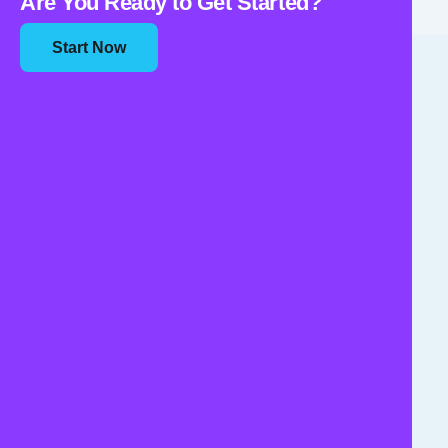
Are You Ready to Get Started?
Start Now