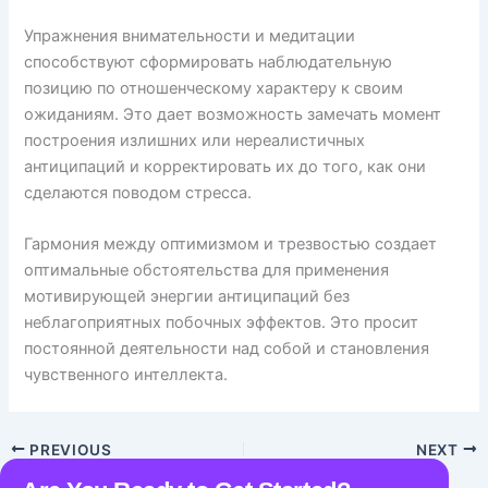
Упражнения внимательности и медитации
способствуют сформировать наблюдательную
позицию по отношенческому характеру к своим
ожиданиям. Это дает возможность замечать момент
построения излишних или нереалистичных
антиципаций и корректировать их до того, как они
сделаются поводом стресса.
Гармония между оптимизмом и трезвостью создает
оптимальные обстоятельства для применения
мотивирующей энергии антиципаций без
неблагоприятных побочных эффектов. Это просит
постоянной деятельности над собой и становления
чувственного интеллекта.
PREVIOUS
NEXT