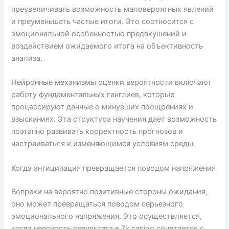
преувеличивать возможность маловероятных явлений
и преуменьшать частые итоги. Это соотносится с
эмоциональной особенностью предвкушений и
воздействием ожидаемого итога на объективность
анализа.
Нейронные механизмы оценки вероятности включают
работу фундаментальных ганглиев, которые
процессируют данные о минувших поощрениях и
взысканиях. Эта структура научения дает возможность
поэтапно развивать корректность прогнозов и
настраиваться к изменяющимся условиям среды.
Когда антиципация превращается поводом напряжения
Вопреки на вероятно позитивные стороны ожидания,
оно может превращаться поводом серьезного
эмоционального напряжения. Это осуществляется,
когда неясность результата в 7k casino сочетается с