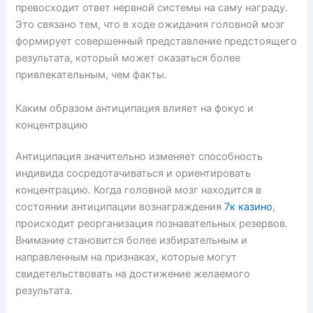
превосходит ответ нервной системы на саму награду.
Это связано тем, что в ходе ожидания головной мозг
формирует совершенный представление предстоящего
результата, который может оказаться более
привлекательным, чем факты.
Каким образом антиципация влияет на фокус и
концентрацию
Антиципация значительно изменяет способность
индивида сосредотачиваться и ориентировать
концентрацию. Когда головной мозг находится в
состоянии антиципации вознаграждения
7к казино
,
происходит реорганизация познавательных резервов.
Внимание становится более избирательным и
направленным на признаках, которые могут
свидетельствовать на достижение желаемого
результата.