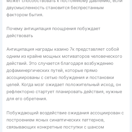
может способствовать к постоянному давлению, если
двусмысленность становится беспрестанным
фактором бытия.
Почему антиципация поощрения побуждает
действовать
Антиципация награды казино 7к представляет собой
одним из крайне мощных мотиваторов человеческого
действий. Это случается благодаря возбуждению
дофаминергических путей, которые прямо
ассоциированы с сетью побуждения и постановки
целей. Когда мозг ожидает положительный исход, он
рефлекторно стартует планировать действия, нужные
для его обретения.
Побуждающий воздействие ожидания ассоциирован с
построением ясных синаптических паттернов,
связывающих конкретные поступки с шансом