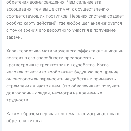
обретения вознаграждения. Чем сильнее эта
ассоциация, тем выше стимул к осуществлению
соответствующих поступков. Нервная система создает
особую карту действий, где любое шаг анализируется
с точки зрения его вероятного участия в получение
задачи.
Характеристика мотивирующего эффекта антиципации
состоит в его способности преодолевать
краткосрочные препятствия и неудобства. Когда
человек отчетливо воображает будущую поощрение,
он расположен переносить неудобства и применять
стремления в настоящем. Это обеспечивает получать
долгосрочных задач, несмотря на временные
трудности.
Каким образом нервная система рассматривает шанс
обретения итога