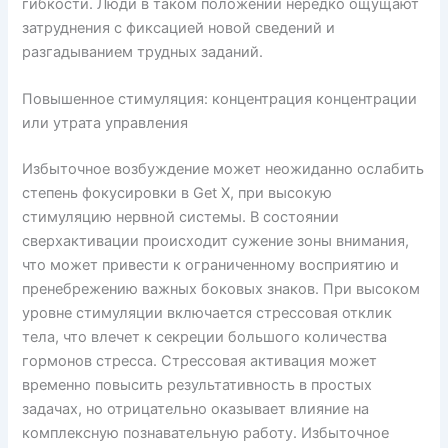
гибкости. Люди в таком положении нередко ощущают
затруднения с фиксацией новой сведений и
разгадыванием трудных заданий.
Повышенное стимуляция: концентрация концентрации
или утрата управления
Избыточное возбуждение может неожиданно ослабить
степень фокусировки в Get X, при высокую
стимуляцию нервной системы. В состоянии
сверхактивации происходит сужение зоны внимания,
что может привести к ограниченному восприятию и
пренебрежению важных боковых знаков. При высоком
уровне стимуляции включается стрессовая отклик
тела, что влечет к секреции большого количества
гормонов стресса. Стрессовая активация может
временно повысить результативность в простых
задачах, но отрицательно оказывает влияние на
комплексную познавательную работу. Избыточное