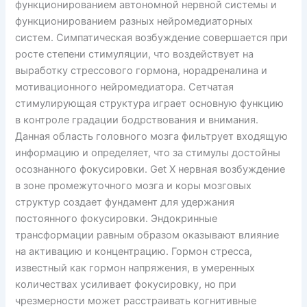
функционированием автономной нервной системы и
функционированием разных нейромедиаторных
систем. Симпатическая возбуждение совершается при
росте степени стимуляции, что воздействует на
выработку стрессового гормона, норадреналина и
мотивационного нейромедиатора. Сетчатая
стимулирующая структура играет основную функцию
в контроле градации бодрствования и внимания.
Данная область головного мозга фильтрует входящую
информацию и определяет, что за стимулы достойны
осознанного фокусировки. Get X нервная возбуждение
в зоне промежуточного мозга и коры мозговых
структур создает фундамент для удержания
постоянного фокусировки. Эндокринные
трансформации равным образом оказывают влияние
на активацию и концентрацию. Гормон стресса,
известный как гормон напряжения, в умеренных
количествах усиливает фокусировку, но при
чрезмерности может расстраивать когнитивные