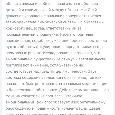
область внимания, обеспечивая замечать больше
деталей и взаимосвязей между объектами. Get X
душевная управление внимания совершается через
взаимодействие лимбической системы с областями
коркового вещества, ответственными за
познавательный управление. Неблагоприятные
переживания, подобные ужас или ярость, в состоянии
сужать область фокусировки, сосредотачивая его на
возможных рисках. Исследования показывают, что
эмоционально существенные стимулы автоматически
притягивают внимание, хотя указанное не
соответствует настоящим целям личности. Этот
система содержит эволюционное значение, так как
позволяет быстро отвечать на значимые модификации
в близлежащей обстановке. Действие эмоционального
фона на когнитивные процессы Отличное
эмоциональный фон способствует изобретательному
рассуждению и подвижности концентрации, давая
возможность легче переключаться между разными