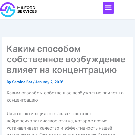
Skip
Menu
to
content
Каким способом
собственное возбуждение
влияет на концентрацию
By
Service Bot
/
January 2, 2026
Каким способом собственное возбуждение влияет на
концентрацию
Личное активация составляет сложное
нейропсихологическое статус, которое прямо
устанавливает качество и эффективность нашей