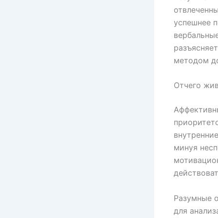
отвлеченны
успешнее п
вербальные
разъясняе
методом до
Отчего жив
Аффективн
приоритето
внутренние
минуя несп
мотивацион
действоват
Разумные о
для анализ