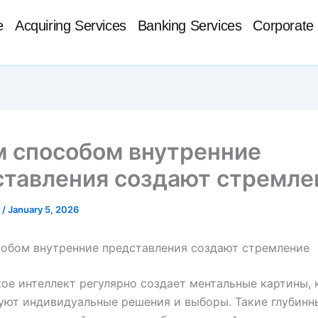
e
Acquiring Services
Banking Services
Corporate 
м способом внутренние
ставления создают стремле
t
/
January 5, 2026
обом внутренние представления создают стремление
ое интеллект регулярно создает ментальные картины,
ют индивидуальные решения и выборы. Такие глубинн