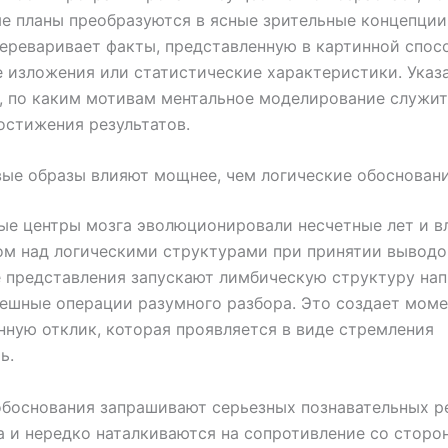
е планы преобразуются в ясные зрительные концепции
ереваривает факты, представленную в картинной спосо
 изложения или статистические характеристики. Указ
т, по каким мотивам ментальное моделирование служ
стижения результатов.
ые образы влияют мощнее, чем логические обоснован
ые центры мозга эволюционировали несчетные лет и в
м над логическими структурами при принятии выводо
 представления запускают лимбическую структуру на
ешные операции разумного разбора. Это создает мом
ную отклик, которая проявляется в виде стремления
ь.
боснования запрашивают серьезных познавательных р
а и нередко наталкиваются на сопротивление со сторо