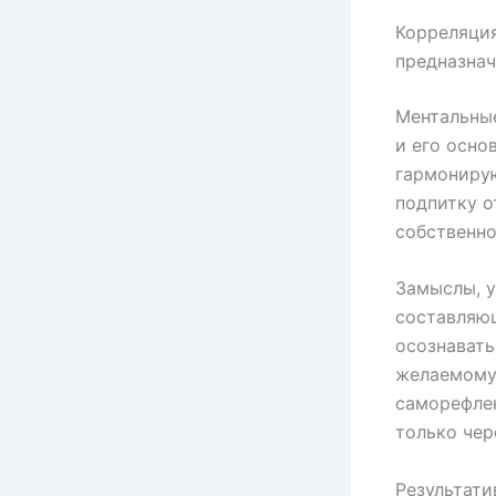
Корреляци
предназна
Ментальные
и его осно
гармонирую
подпитку о
собственно
Замыслы, 
составляю
осознавать
желаемому 
саморефлек
только чер
Результати