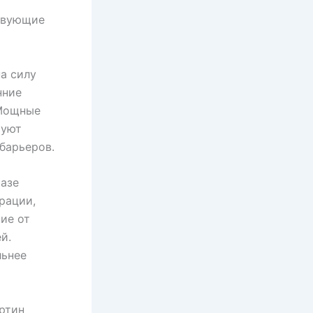
твующие
а силу
нние
 Мощные
руют
барьеров.
азе
рации,
ие от
й.
льнее
ртин