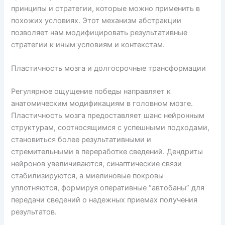
принципы и стратегии, которые можно применить в
похожих условиях. Этот механизм абстракции
позволяет нам модифицировать результативные
стратегии к иным условиям и контекстам.
Пластичность мозга и долгосрочные трансформации
Регулярное ощущение победы направляет к
анатомическим модификациям в головном мозге.
Пластичность мозга предоставляет шанс нейронным
структурам, соотносящимся с успешными подходами,
становиться более результативными и
стремительными в переработке сведений. Дендриты
нейронов увеличиваются, синаптические связи
стабилизируются, а миелиновые покровы
уплотняются, формируя оперативные “автобаны” для
передачи сведений о надежных приемах получения
результатов.