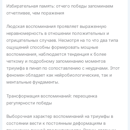
Избирательная память: отчего победы запоминаем
отчетливее, чем поражения
Людская воспоминания проявляет выраженную
неравномерность в отношении положительных и
отрицательных случаев. Несмотря на то что два типа
ощущений способны формировать мощные
воспоминания, наблюдается тенденция к более
четкому и подробному запоминанию моментов
триумфа в пинап по сопоставлению с неудачами. Этот
феномен обладает как нейробиологические, так и
ментальные фундаменты.
Трансформация воспоминаний: переоценка
регулярности победы
Выборочная характер воспоминаний на триумфы в
состоянии вести к постоянным деформациям в