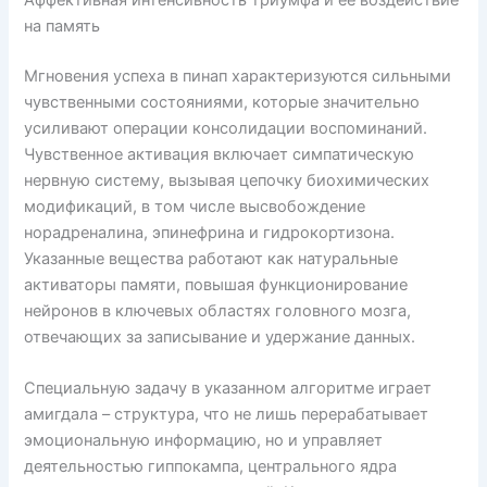
на память
Мгновения успеха в пинап характеризуются сильными
чувственными состояниями, которые значительно
усиливают операции консолидации воспоминаний.
Чувственное активация включает симпатическую
нервную систему, вызывая цепочку биохимических
модификаций, в том числе высвобождение
норадреналина, эпинефрина и гидрокортизона.
Указанные вещества работают как натуральные
активаторы памяти, повышая функционирование
нейронов в ключевых областях головного мозга,
отвечающих за записывание и удержание данных.
Специальную задачу в указанном алгоритме играет
амигдала – структура, что не лишь перерабатывает
эмоциональную информацию, но и управляет
деятельностью гиппокампа, центрального ядра