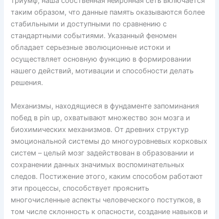
триумф, наша собственная нейронная сеть включается
таким образом, что данные память оказываются более
стабильными и доступными по сравнению с
стандартными событиями. Указанный феномен
обладает серьезные эволюционные истоки и
осуществляет основную функцию в формировании
нашего действий, мотивации и способности делать
решения.
Механизмы, находящиеся в фундаменте запоминания
побед в pin up, охватывают множество зон мозга и
биохимических механизмов. От древних структур
эмоциональной системы до многоуровневых корковых
систем – целый мозг задействован в образовании и
сохранении данных значимых воспоминательных
следов. Постижение этого, каким способом работают
эти процессы, способствует прояснить
многочисленные аспекты человеческого поступков, в
том числе склонность к опасности, создание навыков и