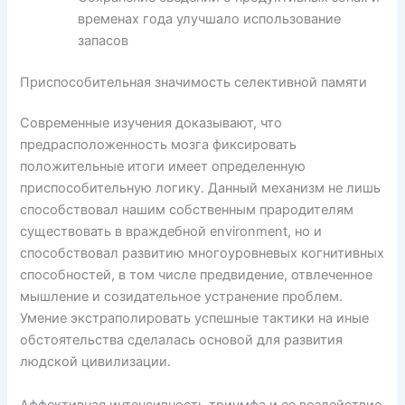
временах года улучшало использование
запасов
Приспособительная значимость селективной памяти
Современные изучения доказывают, что
предрасположенность мозга фиксировать
положительные итоги имеет определенную
приспособительную логику. Данный механизм не лишь
способствовал нашим собственным прародителям
существовать в враждебной environment, но и
способствовал развитию многоуровневых когнитивных
способностей, в том числе предвидение, отвлеченное
мышление и созидательное устранение проблем.
Умение экстраполировать успешные тактики на иные
обстоятельства сделалась основой для развития
людской цивилизации.
Аффективная интенсивность триумфа и ее воздействие