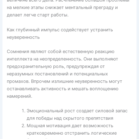
величине всего дела. Расчленение большой проблемы
на мелкие этапы снижает ментальный преграду и
делает легче старт работы.
Как глубинный импульс содействует устранить
неуверенность
Сомнения являют собой естественную реакцию
интеллекта на неопределенность. Они выполняют
предохранительную роль, предупреждая от
неразумных постановлений и потенциальных
промахов. Впрочем излишние неуверенность могут
останавливать активность и мешать воплощению
намерений.
Эмоциональный рост создает силовой запас
для победы над скрытого препятствия
Мощная мотивация дает возможность
кратковременно отстранить логические