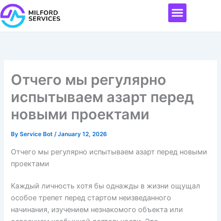
Skip
Menu
to
content
Отчего мы регулярно
испытываем азарт перед
новыми проектами
By
Service Bot
/
January 12, 2026
Отчего мы регулярно испытываем азарт перед новыми
проектами
Каждый личность хотя бы однажды в жизни ощущал
особое трепет перед стартом неизведанного
начинания, изучением незнакомого объекта или