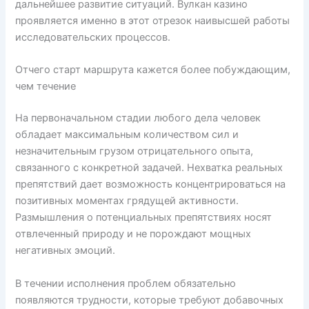
дальнейшее развитие ситуаций. Вулкан казино
проявляется именно в этот отрезок наивысшей работы
исследовательских процессов.
Отчего старт маршрута кажется более побуждающим,
чем течение
На первоначальном стадии любого дела человек
обладает максимальным количеством сил и
незначительным грузом отрицательного опыта,
связанного с конкретной задачей. Нехватка реальных
препятствий дает возможность концентрироваться на
позитивных моментах грядущей активности.
Размышления о потенциальных препятствиях носят
отвлеченный природу и не порождают мощных
негативных эмоций.
В течении исполнения проблем обязательно
появляются трудности, которые требуют добавочных