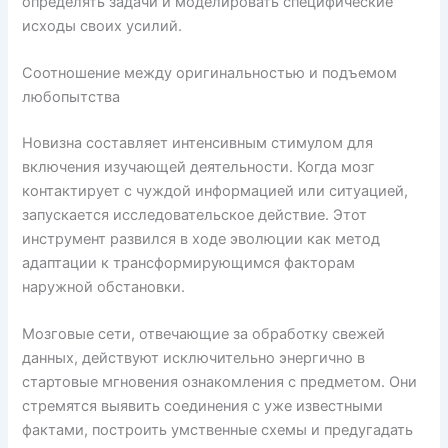
определять задачи и моделировать специфические
исходы своих усилий.
Соотношение между оригинальностью и подъемом
любопытства
Новизна составляет интенсивным стимулом для
включения изучающей деятельности. Когда мозг
контактирует с чуждой информацией или ситуацией,
запускается исследовательское действие. Этот
инструмент развился в ходе эволюции как метод
адаптации к трансформирующимся факторам
наружной обстановки.
Мозговые сети, отвечающие за обработку свежей
данных, действуют исключительно энергично в
стартовые мгновения ознакомления с предметом. Они
стремятся выявить соединения с уже известными
фактами, построить умственные схемы и предугадать