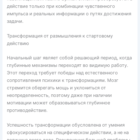
действие только при комбинации чувственного
импульса и реальных информации о путях достижения
задачи.
Трансформация от размышления к стартовому
действию
Начальный шаг являет собой решающий период, когда
глубинные механизмы переходят во видимую работу.
Этот переход требует победы над естественного
сопротивления психики к трансформациям. Мозг
стремится оберегать мощь и уклониться от
неопределенность, поэтому даже при наличии
мотивации может образовываться глубинное
противодействие.
Успешность трансформации обусловлена от умения
сфокусироваться на специфическом действии, а не на