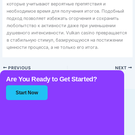
которые учитывают вероятные препятствия и
необходимое время для получения итогов. Подобный
подход позволяет избежать огорчения и сохранить
любопытство к активности даже при уменьшении
душевного интенсивности. Vulkan casino превращается
в стабильную стимул, базирующуюся на постижении
ценности процесса, а не только его итога.
PREVIOUS
NEXT
Are You Ready to Get Started?
Start Now