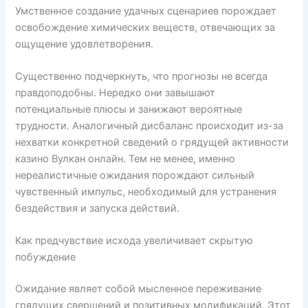
Умственное создание удачных сценариев порождает
освобождение химических веществ, отвечающих за
ощущение удовлетворения.
Существенно подчеркнуть, что прогнозы не всегда
правдоподобны. Нередко они завышают
потенциальные плюсы и занижают вероятные
трудности. Аналогичный дисбаланс происходит из-за
нехватки конкретной сведений о грядущей активности
казино Вулкан онлайн. Тем не менее, именно
нереалистичные ожидания порождают сильный
чувственный импульс, необходимый для устранения
бездействия и запуска действий.
Как предчувствие исхода увеличивает скрытую
побуждение
Ожидание являет собой мысленное переживание
грядущих свершений и позитивных модификаций. Этот