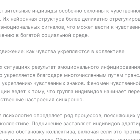
ствительные индивиды особенно склонны к чувственно
 Их нейронная структура более деликатно отрегулиров
эмоциональных сигналов, что может вести к чувствен
ению в богатой социальной среде.
движение: как чувства укрепляются в коллективе
х ситуациях результат эмоционального инфицирования
о укрепляется благодаря многочисленным путям транс
укреплению чувственных знаков. Феномен чувственно
ции ведет к тому, что группа индивидов начинает пер
ственные настроения синхронно.
 психология определяет ряд процессов, поясняющих 
в коллективе. Подчинение заставляет индивидов адапти
енную обстановку коллектива, включая если это проти
льным переживаниям. Обезличивание снижает саморег