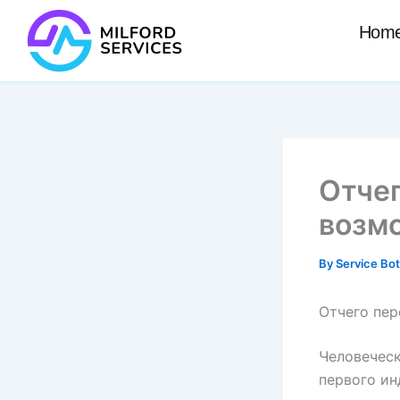
Skip
Hom
to
content
Отче
возм
By
Service Bo
Отчего пе
Человечес
первого ин