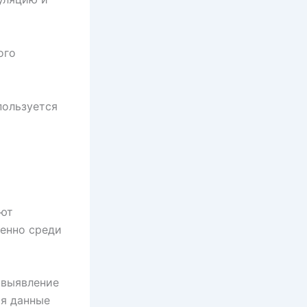
ого
пользуется
ь
уют
венно среди
 выявление
ая данные