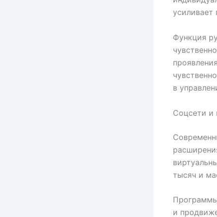
усиливает
Функция ру
чувственно
проявления
чувственно
в управлен
Соцсети и 
Современн
расширени
виртуальны
тысяч и ма
Программы
и продвиже