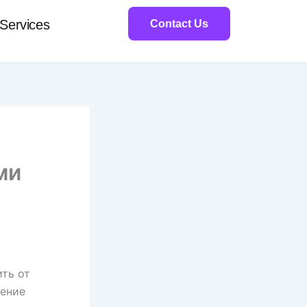
Services
Contact Us
ми
ть от
ление