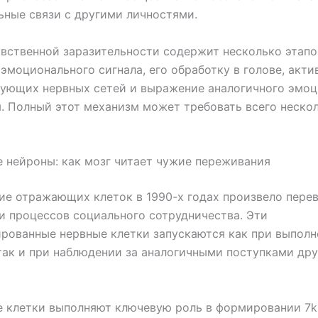
ные связи с другими личностями.
вственной заразительности содержит несколько этапо
эмоционального сигнала, его обработку в голове, акт
вующих нервных сетей и выражение аналогичного эмоц
. Полный этот механизм может требовать всего неско
 нейроны: как мозг читает чужие переживания
е отражающих клеток в 1990-х годах произвело перев
 процессов социального сотрудничества. Эти
рованные нервные клетки запускаются как при выполн
так и при наблюдении за аналогичными поступками дру
 клетки выполняют ключевую роль в формировании 7k 