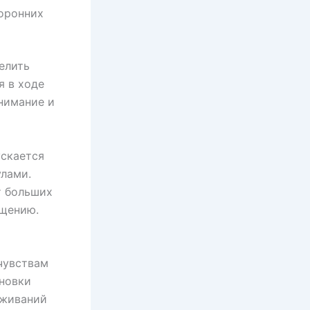
торонних
елить
я в ходе
онимание и
ускается
лами.
т больших
ощению.
чувствам
новки
еживаний