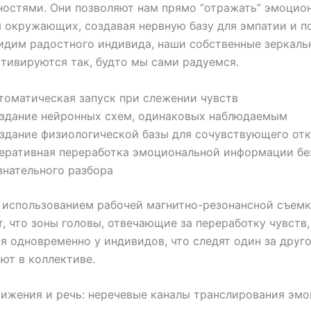
остями. Они позволяют нам прямо “отражать” эмоцио
 окружающих, создавая нервную базу для эмпатии и п
идим радостного индивида, наши собственные зеркаль
тивируются так, будто мы сами радуемся.
томатическая запуск при слежении чувств
здание нейронных схем, одинаковых наблюдаемым
здание физиологической базы для сочувствующего от
еративная переработка эмоциональной информации бе
знательного разбора
 использованием рабочей магнитно-резонансной съем
, что зоны головы, отвечающие за переработку чувств,
я одновременно у индивидов, что следят один за друг
ют в коллективе.
ижения и речь: неречевые каналы транслирования эм