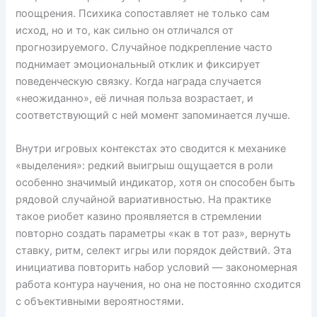
поощрения. Психика сопоставляет не только сам
исход, но и то, как сильно он отличался от
прогнозируемого. Случайное подкрепление часто
поднимает эмоциональный отклик и фиксирует
поведенческую связку. Когда награда случается
«неожиданно», её личная польза возрастает, и
соответствующий с ней момент запоминается лучше.
Внутри игровых контекстах это сводится к механике
«выделения»: редкий выигрыш ощущается в роли
особенно значимый индикатор, хотя он способен быть
рядовой случайной вариативностью. На практике
такое риобет казино проявляется в стремлении
повторно создать параметры «как в тот раз», вернуть
ставку, ритм, селект игры или порядок действий. Эта
инициатива повторить набор условий — закономерная
работа контура научения, но она не постоянно сходится
с объективными вероятностями.