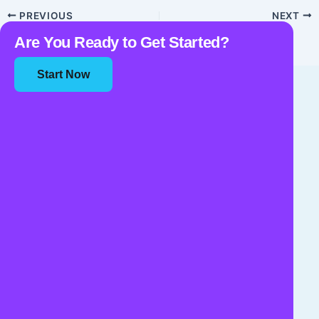
PREVIOUS
NEXT
Are You Ready to Get Started?
Start Now