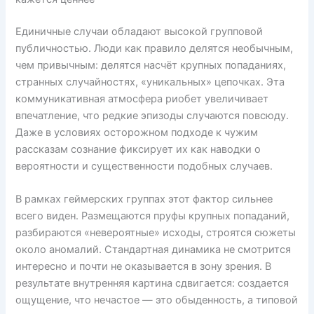
Единичные случаи обладают высокой групповой
публичностью. Люди как правило делятся необычным,
чем привычным: делятся насчёт крупных попаданиях,
странных случайностях, «уникальных» цепочках. Эта
коммуникативная атмосфера риобет увеличивает
впечатление, что редкие эпизоды случаются повсюду.
Даже в условиях осторожном подходе к чужим
рассказам сознание фиксирует их как наводки о
вероятности и существенности подобных случаев.
В рамках геймерских группах этот фактор сильнее
всего виден. Размещаются пруфы крупных попаданий,
разбираются «невероятные» исходы, строятся сюжеты
около аномалий. Стандартная динамика не смотрится
интересно и почти не оказывается в зону зрения. В
результате внутренняя картина сдвигается: создается
ощущение, что нечастое — это обыденность, а типовой