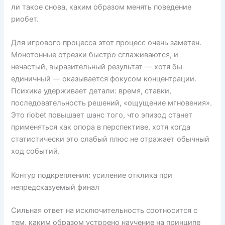
ли такое снова, каким образом менять поведение
риобет.
Для игрового процесса этот процесс очень заметен.
Монотонные отрезки быстро сглаживаются, и
нечастый, выразительный результат — хотя бы
единичный — оказывается фокусом концентрации.
Психика удерживает детали: время, ставки,
последовательность решений, «ощущение мгновения».
Это riobet повышает шанс того, что эпизод станет
применяться как опора в перспективе, хотя когда
статистически это слабый плюс не отражает обычный
ход событий.
Контур подкрепления: усиление отклика при
непредсказуемый финал
Сильная ответ на исключительность соотносится с
тем, каким образом устроено научение на принципе