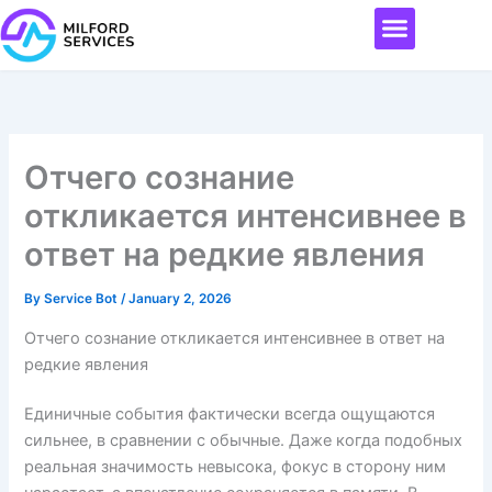
Skip
Menu
to
content
Отчего сознание
откликается интенсивнее в
ответ на редкие явления
By
Service Bot
/
January 2, 2026
Отчего сознание откликается интенсивнее в ответ на
редкие явления
Единичные события фактически всегда ощущаются
сильнее, в сравнении с обычные. Даже когда подобных
реальная значимость невысока, фокус в сторону ним