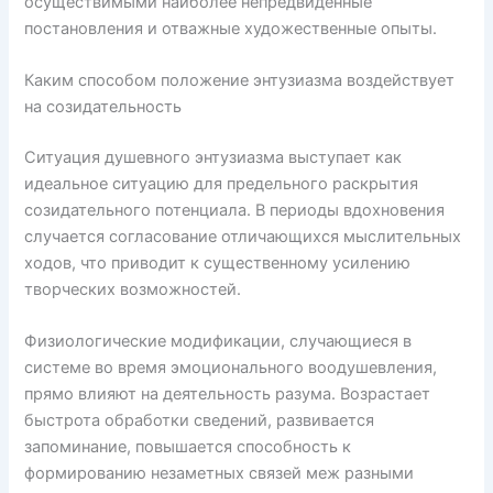
осуществимыми наиболее непредвиденные
постановления и отважные художественные опыты.
Каким способом положение энтузиазма воздействует
на созидательность
Ситуация душевного энтузиазма выступает как
идеальное ситуацию для предельного раскрытия
созидательного потенциала. В периоды вдохновения
случается согласование отличающихся мыслительных
ходов, что приводит к существенному усилению
творческих возможностей.
Физиологические модификации, случающиеся в
системе во время эмоционального воодушевления,
прямо влияют на деятельность разума. Возрастает
быстрота обработки сведений, развивается
запоминание, повышается способность к
формированию незаметных связей меж разными