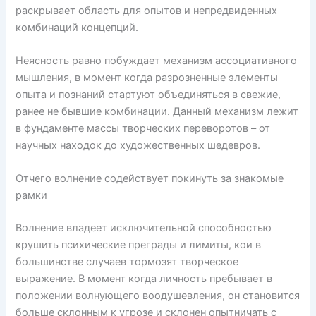
раскрывает область для опытов и непредвиденных
комбинаций концепций.
Неясность равно побуждает механизм ассоциативного
мышления, в момент когда разрозненные элементы
опыта и познаний стартуют объединяться в свежие,
ранее не бывшие комбинации. Данный механизм лежит
в фундаменте массы творческих переворотов – от
научных находок до художественных шедевров.
Отчего волнение содействует покинуть за знакомые
рамки
Волнение владеет исключительной способностью
крушить психические преграды и лимиты, кои в
большинстве случаев тормозят творческое
выражение. В момент когда личность пребывает в
положении волнующего воодушевления, он становится
больше склонным к угрозе и склонен опытничать с