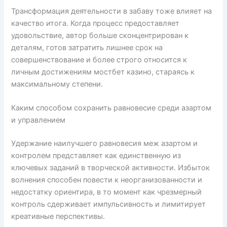
Трансформация деятельности в забаву тоже влияет на
качество итога. Когда процесс предоставляет
удовольствие, автор больше сконцентрирован к
деталям, готов затратить лишнее срок на
совершенствование и более строго относится к
личным достижениям мостбет казино, стараясь к
максимальному степени.
Каким способом сохранить равновесие среди азартом
и управлением
Удержание наилучшего равновесия меж азартом и
контролем представляет как единственную из
ключевых заданий в творческой активности. Избыток
волнения способен повести к неорганизованности и
недостатку ориентира, в то момент как чрезмерный
контроль сдерживает импульсивность и лимитирует
креативные перспективы.