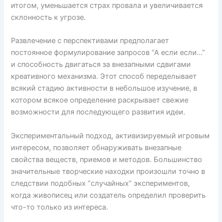
итогом, уменьшается страх провала и увеличивается
склонность к угрозе.
Развлечение с перспективами предполагает
постоянное формулирование запросов “А если если…”
и способность двигаться за внезапными сдвигами
креативного механизма. Этот способ переделывает
всякий стадию активности в небольшое изучение, в
котором всякое определение раскрывает свежие
возможности для последующего развития идеи.
Экспериментальный подход, активизируемый игровым
интересом, позволяет обнаруживать внезапные
свойства веществ, приемов и методов. Большинство
значительные творческие находки произошли точно в
следствии подобных “случайных” экспериментов,
когда живописец или создатель определил проверить
что-то только из интереса.