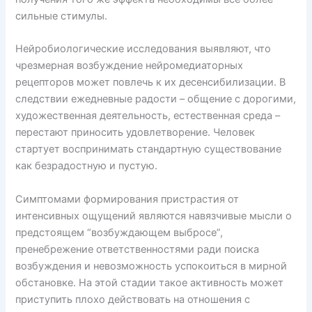
сильные стимулы.
Нейробиологические исследования выявляют, что
чрезмерная возбуждение нейромедиаторных
рецепторов может повлечь к их десенсибилизации. В
следствии ежедневные радости – общение с дорогими,
художественная деятельность, естественная среда –
перестают приносить удовлетворение. Человек
стартует воспринимать стандартную существование
как безрадостную и пустую.
Симптомами формирования пристрастия от
интенсивных ощущений являются навязчивые мысли о
предстоящем “возбуждающем выбросе”,
пренебрежение ответственностями ради поиска
возбуждения и невозможность успокоиться в мирной
обстановке. На этой стадии такое активность может
приступить плохо действовать на отношения с