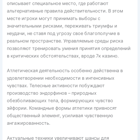
описывает специальное место, где работают
альтернативные правила действительности. В этом
месте игроки могут принимать выборы с
значительными рисками, переживать триумфы и
неудачи, не ставя под угрозу свое благополучие в
реальном пространстве. Управляемые среды риска
позволяют тренировать умения принятия определений
в критических обстоятельствах, вроде 7к казино.
Атлетическая деятельность особенно действенна в
удовлетворении необходимости в интенсивных
чувствах. Телесные активности побуждают
производство эндорфинов – природных
обезболивающих тела, формирующих чувство
эйфории. Командные формы атлетики привносят
общественный элемент, усиливая чувственную
ангажированность.
Актуальные техники увеличивают шансы для