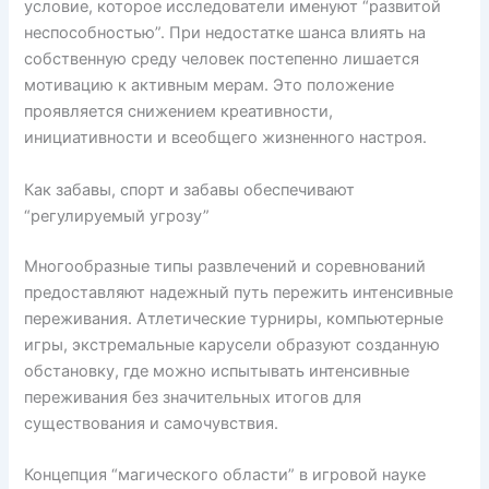
условие, которое исследователи именуют “развитой
неспособностью”. При недостатке шанса влиять на
собственную среду человек постепенно лишается
мотивацию к активным мерам. Это положение
проявляется снижением креативности,
инициативности и всеобщего жизненного настроя.
Как забавы, спорт и забавы обеспечивают
“регулируемый угрозу”
Многообразные типы развлечений и соревнований
предоставляют надежный путь пережить интенсивные
переживания. Атлетические турниры, компьютерные
игры, экстремальные карусели образуют созданную
обстановку, где можно испытывать интенсивные
переживания без значительных итогов для
существования и самочувствия.
Концепция “магического области” в игровой науке