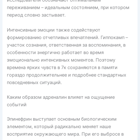
исследователи обозначают оптимальным
переживанием – идеальным состоянием, при котором
период словно застывает.
Интенсивные эмоции также содействуют
формированию отчетливых впечатлений. Гиппокамп –
участок сознания, ответственная за воспоминания, в
особенности энергично работает во время
эмоционально интенсивных моментов. Поэтому
времена ярких чувств в 7к сохраняются в памяти
гораздо продолжительнее и подробнее стандартных
повседневных ситуаций.
Каким образом адреналин влияет на ощущение
событий
Эпинефрин выступает основным биологическим
элементом, который радикально меняет наше
восприятие окружающего мира. При его выбросе в