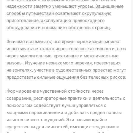
надежности заметно уменьшают угрозы. Защищенные
способы путешествий охватывают скрупулезную
приготовление, эксплуатацию превосходного
оборудования и понимание собственных границ.
Значимо вспоминать, что яркие переживания можно
испытывать не только через телесные активности, но и
через мыслительные, креативные и межличностные
вызовы. Изучение незнакомого наречия, презентация
на зрителях, участие в художественных проектах могут
предоставить сильные ощущения без телесных рисков.
Формирование чувственной стойкости через
созерцание, респираторные практики и деятельность с
психологом содействует лучше управляться с
мощными переживаниями и добывать предел пользы
из интенсивных ощущений. Эти навыки крайне
существенны для личностей, имеющих тенденцию к