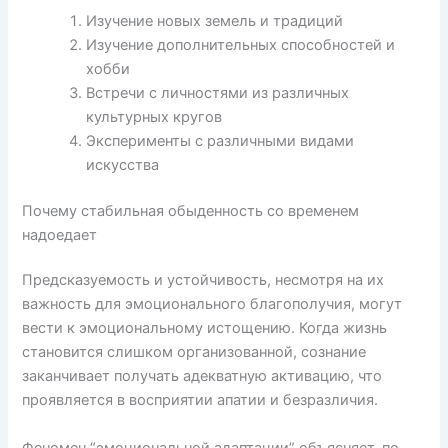
Изучение новых земель и традиций
Изучение дополнительных способностей и
хобби
Встречи с личностями из различных
культурных кругов
Эксперименты с различными видами
искусства
Почему стабильная обыденность со временем
надоедает
Предсказуемость и устойчивость, несмотря на их
важность для эмоционального благополучия, могут
вести к эмоциональному истощению. Когда жизнь
становится слишком организованной, сознание
заканчивает получать адекватную активацию, что
проявляется в восприятии апатии и безразличия.
Феномен “эмоциональной адаптации” объясняет, по