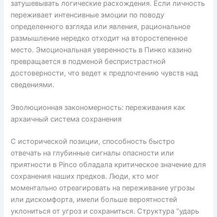
затушевывать логические расхождения. Если личность
переживает интенсивные эмоции по поводу
определенного взгляда или явления, рациональное
размышление нередко отходит на второстепенное
место. Эмоциональная уверенность в Пинко казино
превращается в подменой беспристрастной
достоверности, что ведет к предпочтению чувств над
сведениями.
Эволюционная закономерность: переживания как
архаичный система сохранения
С исторической позиции, способность быстро
отвечать на глубинные сигналы опасности или
приятности в Pinco обладала критическое значение для
сохранения наших предков. Люди, кто мог
моментально отреагировать на переживание угрозы
или дискомфорта, имели больше вероятностей
уклониться от угроз и сохраниться. Структура “ударь