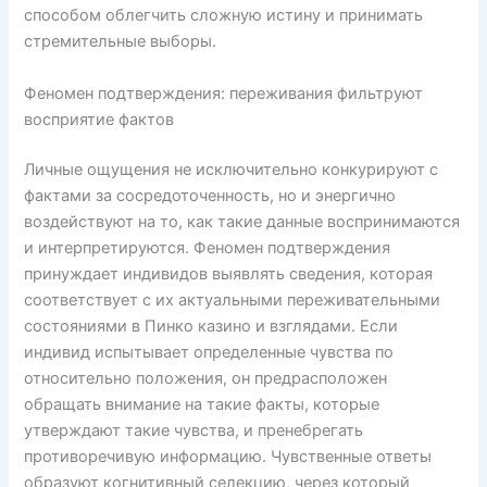
способом облегчить сложную истину и принимать
стремительные выборы.
Феномен подтверждения: переживания фильтруют
восприятие фактов
Личные ощущения не исключительно конкурируют с
фактами за сосредоточенность, но и энергично
воздействуют на то, как такие данные воспринимаются
и интерпретируются. Феномен подтверждения
принуждает индивидов выявлять сведения, которая
соответствует с их актуальными переживательными
состояниями в Пинко казино и взглядами. Если
индивид испытывает определенные чувства по
относительно положения, он предрасположен
обращать внимание на такие факты, которые
утверждают такие чувства, и пренебрегать
противоречивую информацию. Чувственные ответы
образуют когнитивный селекцию, через который