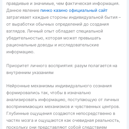
правдивые и значимые, чем фактическая информация.
Данное явление
пинко казино официальный сайт
затрагивает каждые стороны индивидуальной бытия –
от выработки обычных определений до создания
взглядов. Личный опыт обладает специальной
убедительностью, которая может превышать
рациональные доводы и исследовательские
информацию.
Приоритет личного восприятия: разум полагается на
внутренним указаниям
Нейронные механизмы индивидуального сознания
формировались так, чтобы в изначально
анализировать информацию, поступающую от личных
воспринимающих механизмов и чувственных центров.
Глубинные ощущения создаются непосредственно в
частях мозга и ощущаются как очевидная реальность,
поскольку они представляют собой следствием