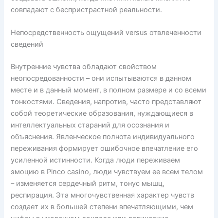
совпадают с беспристрастной реальности.
Непосредственность ощущений versus отвлеченности
сведений
Внутренние чувства обладают свойством
неопосредованности – они испытываются в данном
месте и в данный момент, в полном размере и со всеми
тонкостями. Сведения, напротив, часто представляют
собой теоретические образования, нуждающиеся в
интеллектуальных стараний для осознания и
объяснения. Явленческое полнота индивидуального
переживания формирует ошибочное впечатление его
усиленной истинности. Когда люди переживаем
эмоцию в Pinco casino, люди чувствуем ее всем телом
– изменяется сердечный ритм, тонус мышц,
респирация. Эта многочувственная характер чувств
создает их в большей степени впечатляющими, чем