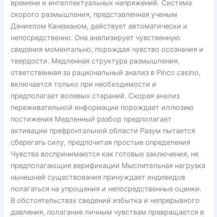
времени и интеллектуальных напряжений. Система
скорого размышления, представленная ученым
Дэниелом Канеманом, действует автоматически и
непосредственно. Она анализирует чувственную
сведения моментально, порождая чувство осознания и
твердости. Медленная структура размышления,
ответственная за рациональный анализ в Pinco casino,
включается только при необходимости и
предполагает волевых стараний. Скорая анализ
переживательной информации порождает иллюзию
постижения Медленный разбор предполагает
активации префронтальной области Разум пытается
сберегать силу, предпочитая простые определения
Чувства воспринимаются как готовые заключения, не
предполагающие верификации Мыслительная нагрузка
нынешней существования принуждает индивидов
полагаться на упрощения и непосредственные оценки.
В обстоятельствах сведений избытка и непрерывного
давления, полагание личным чувствам превращается в