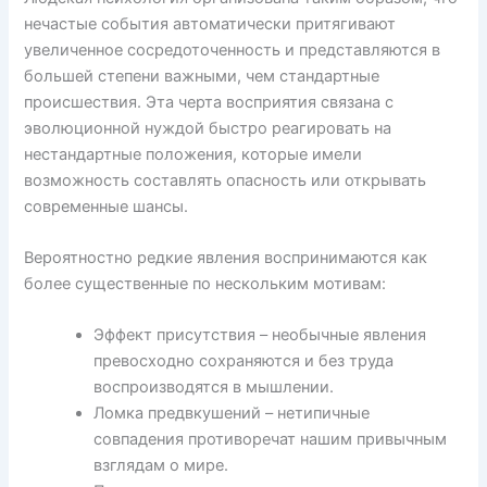
нечастые события автоматически притягивают
увеличенное сосредоточенность и представляются в
большей степени важными, чем стандартные
происшествия. Эта черта восприятия связана с
эволюционной нуждой быстро реагировать на
нестандартные положения, которые имели
возможность составлять опасность или открывать
современные шансы.
Вероятностно редкие явления воспринимаются как
более существенные по нескольким мотивам:
Эффект присутствия – необычные явления
превосходно сохраняются и без труда
воспроизводятся в мышлении.
Ломка предвкушений – нетипичные
совпадения противоречат нашим привычным
взглядам о мире.