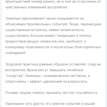
происшествий номад казино, но и они не огорожены от
чувственных изменений восприятия.
Тяжелые переживания также сказываются на
объяснение произвольных событий. Люди, перенесшие
существенные встряски, имеют возможность
существовать больше имеют тенденцию к поиску
предостерегающих символов или, наоборот, к
излишнему позитивности относительно благоприятных
совпадений.
Трудовой практика равным образом оставляет след на
восприятие. Врачи могут завышать лечебные
“сходства”, банкиры – коммерческие паттерны, а
спортсмены – эффект церемоний на результаты.
Почему людям тяжело признать чистую случайность
Признание того факта, что многие события в нашей