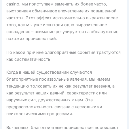
casino, мы приступаем замечать их более часто,
выстраивая обманчивое впечатление их повышенной
частоты. Этот эффект исключительно выражен после
того, как мы уже испытали одно выразительное
совпадение – внимание регулируется на обнаружение
похожих происшествий.
По какой причине благоприятные события трактуются
как систематичность
Когда в нашей существовании случаются
благоприятные произвольные явления, мы имеем
тенденцию толковать их не как результат везения, а
как результат наших деяний, характеристик или
наружных сил, дружественных к нам. Эта
предрасположенность связана с несколькими
психологическими процессами.
Во-первых, благоприятные происшествия порождают