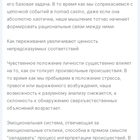
его базовая задача. В то время как мы соприкасаемся с
цепочкой событий в nomad casino, даже если она
абсолютно хаотична, наше мышление тотчас начинает
формировать рациональные связи между ними.
Как переживания увеличивают ценность
непредсказуемых соответствий
Чувственное положение личности существенно влияет
на то, как он толкует произвольные происшествия. В
то время как мы пребываем в положении стресса,
тревоги или выраженного возбуждения, наша
возможность к разумному анализу снижается, а
склонность к обнаружению сверхъестественных
объяснений возрастает.
Эмоциональная система, отвечающая за
эмоциональные отклики, способна в прямом смысле
“овладевать” процесс интерпретации происшествий. В