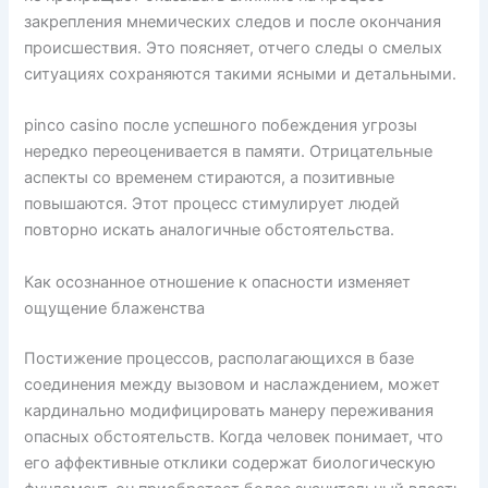
закрепления мнемических следов и после окончания
происшествия. Это поясняет, отчего следы о смелых
ситуациях сохраняются такими ясными и детальными.
pinco casino после успешного побеждения угрозы
нередко переоценивается в памяти. Отрицательные
аспекты со временем стираются, а позитивные
повышаются. Этот процесс стимулирует людей
повторно искать аналогичные обстоятельства.
Как осознанное отношение к опасности изменяет
ощущение блаженства
Постижение процессов, располагающихся в базе
соединения между вызовом и наслаждением, может
кардинально модифицировать манеру переживания
опасных обстоятельств. Когда человек понимает, что
его аффективные отклики содержат биологическую