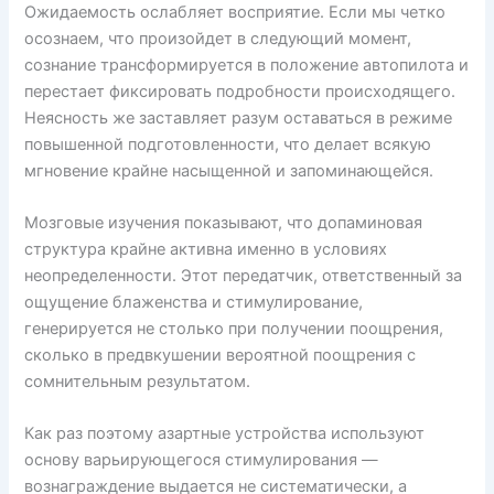
Ожидаемость ослабляет восприятие. Если мы четко
осознаем, что произойдет в следующий момент,
сознание трансформируется в положение автопилота и
перестает фиксировать подробности происходящего.
Неясность же заставляет разум оставаться в режиме
повышенной подготовленности, что делает всякую
мгновение крайне насыщенной и запоминающейся.
Мозговые изучения показывают, что допаминовая
структура крайне активна именно в условиях
неопределенности. Этот передатчик, ответственный за
ощущение блаженства и стимулирование,
генерируется не столько при получении поощрения,
сколько в предвкушении вероятной поощрения с
сомнительным результатом.
Как раз поэтому азартные устройства используют
основу варьирующегося стимулирования —
вознаграждение выдается не систематически, а