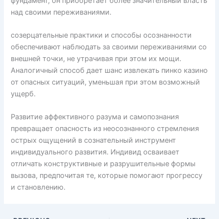
фундамент, он приобретает более значительный власть
над своими переживаниями.
созерцательные практики и способы осознанности
обеспечивают наблюдать за своими переживаниями со
внешней точки, не утрачивая при этом их мощи.
Аналогичный способ дает шанс извлекать пинко казино
от опасных ситуаций, уменьшая при этом возможный
ущерб.
Развитие аффективного разума и самопознания
превращает опасность из неосознанного стремления
острых ощущений в сознательный инструмент
индивидуального развития. Индивид осваивает
отличать конструктивные и разрушительные формы
вызова, предпочитая те, которые помогают прогрессу
и становлению.