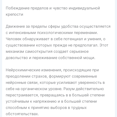
Побеждение пределов и чувство индивидуальной
крепости
Движение за пределы сферы удобства осуществляется
с интенсивными психологическими переменами.
Человек обнаруживает в себе потенциал и умения, о
существовании которых прежде не предполагал. Этот
механизм самооткрытия создает серьезное
довольство и переживание собственной мощи.
Нейрохимические изменения, происходящие при
преодолении страхов, формируют современные
нейронные связи, которые усиливают уверенность в
себе на органическом уровне. Разум действительно
перестраивается, превращаясь в в большей степени
устойчивым к напряжению и в большей степени
способным к принятию выборов в трудных
обстоятельствах.