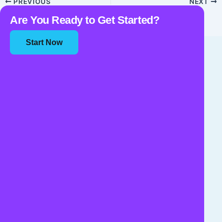
PREVIOUS
NEXT
Are You Ready to Get Started?
Start Now