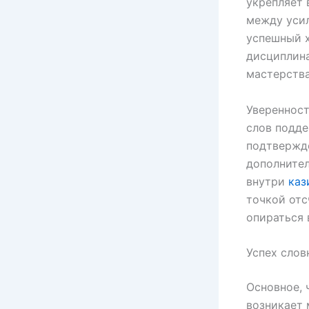
укрепляет 
между усил
успешный х
дисциплина
мастерства
Уверенност
слов подд
подтвержде
дополнител
внутри
каз
точкой отс
опираться
Успех слов
Основное, 
возникает 