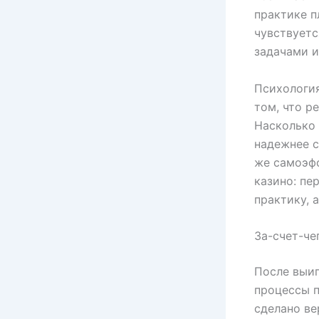
практике п
чувствует
задачами и
Психология
том, что р
Насколько 
надежнее с
же самоэф
казино: пе
практику, 
За-счет-че
После выиг
процессы п
сделано ве