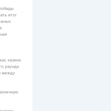
 победы
ать итог
яжных
е
нная
кас казино
го раунда
н между
различную
-многом