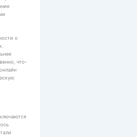
яние
ми
ности о
х.
льнее
енно, что-
онлайн
ческую
Включаются
лось
стали