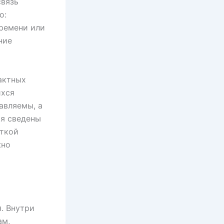
связь
о:
времени или
ние
актных
ихся
авляемы, а
ия сведены
ёткой
жно
. Внутри
ам,