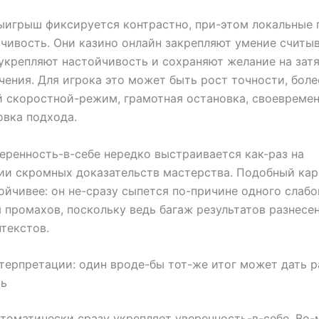
ыигрыш фиксируется контрастно, при-этом локальные
чивость. Они казино онлайн закрепляют умение считыв
укрепляют настойчивость и сохраняют желание на зат
чения. Для игрока это может быть рост точности, боле
 скоростной-режим, грамотная остановка, своевреме
вка подхода.
еренность-в-себе нередко выстраивается как-раз на
и скромных доказательств мастерства. Подобный кар
ойчивее: он не-сразу сыпется по-причине одного слабо
 промахов, поскольку ведь багаж результатов разнесе
текстов.
терпретации: один вроде-бы тот-же итог может дать 
ть
втоматически сразу укрепляет уверенность-в-себе. Во