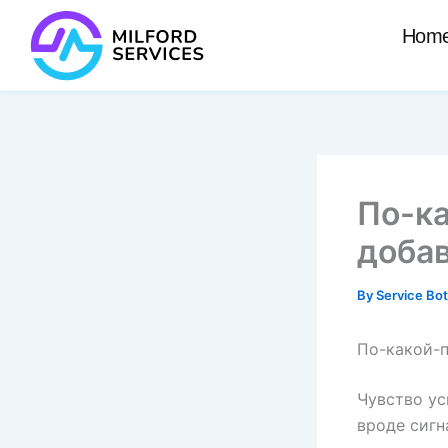
Skip
Hom
to
content
По-к
добав
By
Service Bo
По-какой-п
Чувство ус
вроде сигн