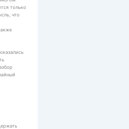
ется только
сль, что
также
 оказались
ть
азбор
учайный
в
держать