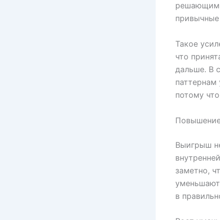
решающими
привычные 
Такое усил
что принят
дальше. В 
паттернам 
потому что
Повышение
Выигрыш не
внутренней
заметно, ч
уменьшаютс
в правильн