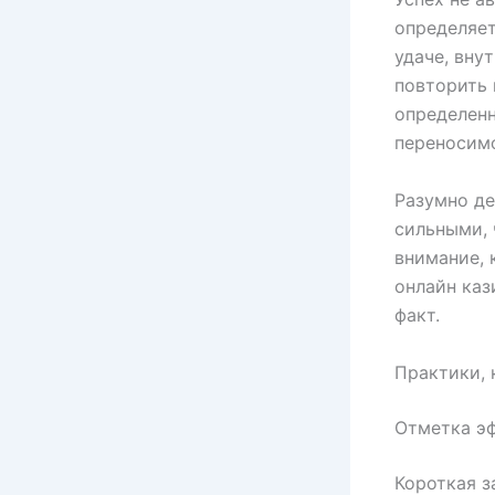
определяет
удаче, вну
повторить 
определенн
переносимо
Разумно де
сильными, 
внимание, 
онлайн каз
факт.
Практики, 
Отметка э
Короткая з