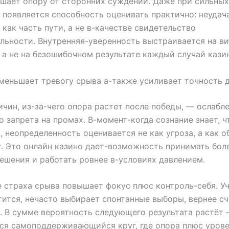
шает опору от сторонних суждений. Даже при сильных
 появляется способность оценивать практично: неудач
 как часть пути, а не в-качестве свидетельство
льности. Внутренняя-уверенность выстраивается на в
 а не на безошибочном результате каждый случай кази
еньшает тревогу срыва а-также усиливает точность 
ичин, из-за-чего опора растет после победы, — ослабл
о запрета на промах. В-момент-когда сознание знает, ч
, неопределенность оценивается не как угроза, а как 
. Это онлайн казино дает-возможность принимать бол
ешения и работать ровнее в-условиях давлением.
 страха срыва повышает фокус плюс контроль-себя. У
тится, нечасто выбирает спонтанные выборы, вернее с
. В сумме вероятность следующего результата растёт
ся самоподдерживающийся круг, где опора плюс уров