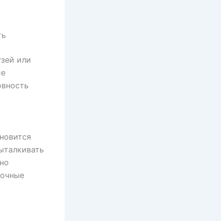
ть
узей или
ие
овность
ановится
ыталкивать
 но
точные