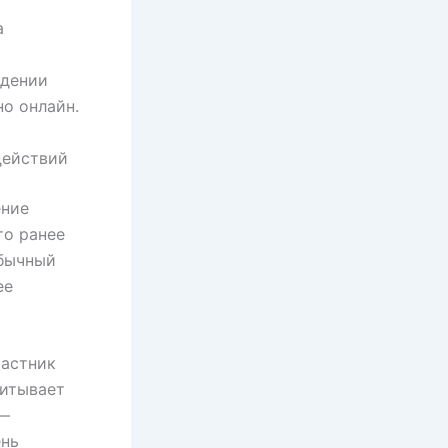
а
идении
но онлайн.
действий
ение
то ранее
обычный
ее
частник
читывает
 —
ень