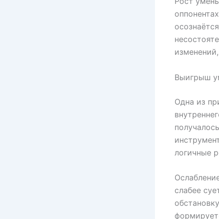
Рост умень
оппонентах
осознаётся
несостояте
изменений,
Выигрыш ум
Одна из пр
внутреннег
получалось
инструмент
логичные р
Ослабление
слабее суе
обстановку
формирует