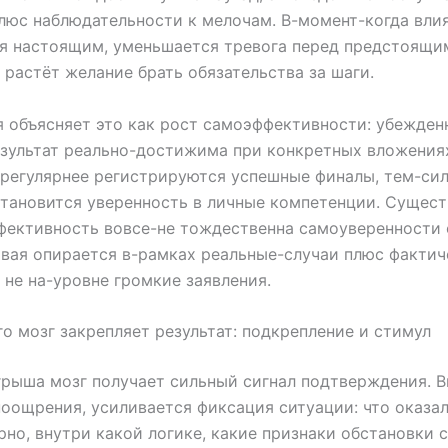
люс наблюдательности к мелочам. В-момент-когда вли
ся настоящим, уменьшается тревога перед предстоящи
 растёт желание брать обязательства за шаги.
 объясняет это как рост самоэффективности: убежден
езультат реально-достижима при конкретных вложения
регулярнее регистрируются успешные финалы, тем-си
тановится уверенность в личные компетенции. Существ
фективность вовсе-не тождественна самоуверенности 
рвая опирается в-рамках реальные-случаи плюс факти
а не на-уровне громкие заявления.
го мозг закрепляет результат: подкрепление и стимул
рыша мозг получает сильный сигнал подтверждения. 
оощрения, усиливается фиксация ситуации: что оказа
рно, внутри какой логике, какие признаки обстановки 