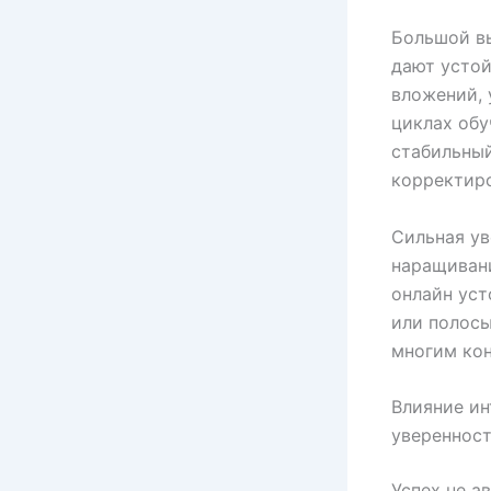
Большой в
дают устой
вложений, 
циклах обу
стабильный
корректиро
Сильная ув
наращивани
онлайн уст
или полосы
многим кон
Влияние ин
увереннос
Успех не а