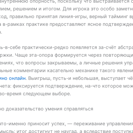
внутреннюю опорность, поскольку что выстраивается 
ием, решением и итогом. Для игрока это особо заметн
од, правильно принятая линия-игры, верный тайминг 
 в-рамках практике предоставляют ясное подтвержде
.
ь-в-себе практически-редко появляется за-счёт абстр
ержки. Чаще эта-опора формируется через повторяющ
ниях, что вопросы закрываемы, а личные решения упр
ьные комментарии касательно механике такого явлен
ино онлайн
. Выигрыш, пусть-и небольшая, выступает ч
чета: фиксируется подтверждение, на-что которое мо
 во-время следующем выборе.
но доказательство умения справляться
что-именно приносит успех, — переживание управления
мысль: итог достигнут не наугад, а вследствие поступк