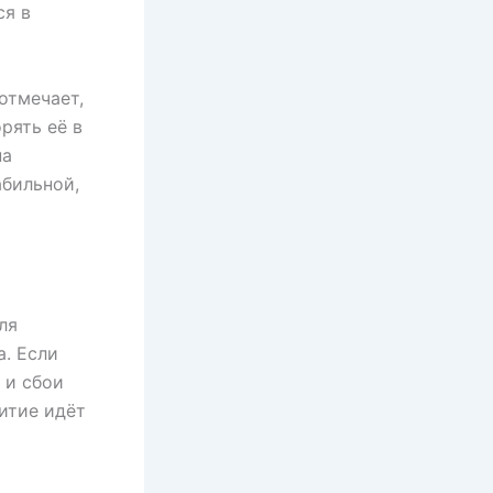
ся в
отмечает,
рять её в
на
абильной,
ля
. Если
 и сбои
итие идёт