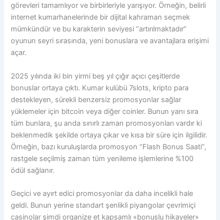
görevleri tamamlıyor ve birbirleriyle yarışıyor. Örneğin, belirli
internet kumarhanelerinde bir dijital kahraman seçmek
mümkündür ve bu karakterin seviyesi “artırılmaktadır”
oyunun seyri sırasında, yeni bonuslara ve avantajlara erişimi
açar.
2025 yılında iki bin yirmi beş yıl çığır açıcı çeşitlerde
bonuslar ortaya çıktı. Kumar kulübü 7slots, kripto para
destekleyen, sürekli benzersiz promosyonlar sağlar
yüklemeler için bitcoin veya diğer coinler. Bunun yanı sıra
tüm bunlara, şu anda sınırlı zaman promosyonları vardır ki
beklenmedik şekilde ortaya çıkar ve kısa bir süre için ilgilidir.
Örneğin, bazı kuruluşlarda promosyon “Flash Bonus Saati”,
rastgele seçilmiş zaman tüm yenileme işlemlerine %100
ödül sağlanır.
Geçici ve ayırt edici promosyonlar da daha incelikli hale
geldi. Bunun yerine standart şenlikli piyangolar çevrimiçi
casinolar şimdi organize et kapsamlı «bonuslu hikayeler»