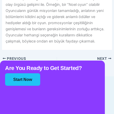
olay örgüsü gelişimi ile. Örneğin, bir “Noel oyun” olabilir
Oyuncuların günlük misyonları tamamladığı, anlatının yeni
bölümlerini kilidini açtığı ve giderek anlamlı ödüller ve
hediyeler aldığı bir oyun. promosyonlar çeşitliliğinin
genişlemesi ve bunların gereksinimlerinin zorluğu arttıkça.
Oyuncular herhangi seçeneğin kurallarını dikkatlice
çalışmalı, böylece ondan en büyük faydayı çıkarmalı.
PREVIOUS
NEXT
Are You Ready to Get Started?
Start Now