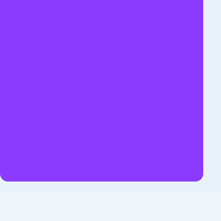
Menu
Quick
Links
Home