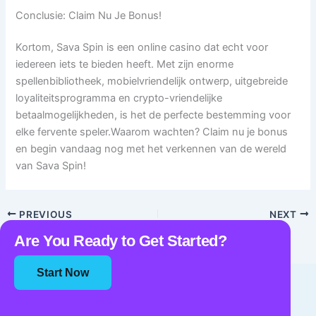
Conclusie: Claim Nu Je Bonus!
Kortom, Sava Spin is een online casino dat echt voor
iedereen iets te bieden heeft. Met zijn enorme
spellenbibliotheek, mobielvriendelijk ontwerp, uitgebreide
loyaliteitsprogramma en crypto-vriendelijke
betaalmogelijkheden, is het de perfecte bestemming voor
elke fervente speler.Waarom wachten? Claim nu je bonus
en begin vandaag nog met het verkennen van de wereld
van Sava Spin!
PREVIOUS
NEXT
Are You Ready to Get Started?
Start Now