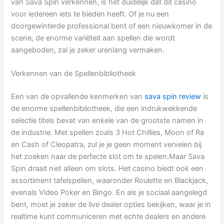
van Sava Spin verkennen, is het duidelijk dat dit casino
voor iedereen iets te bieden heeft. Of je nu een
doorgewinterde professional bent of een nieuwkomer in de
scene, de enorme variëteit aan spellen die wordt
aangeboden, zal je zeker urenlang vermaken.
Verkennen van de Spellenbibliotheek
Een van de opvallende kenmerken van
sava spin review
is
de enorme spellenbibliotheek, die een indrukwekkende
selectie titels bevat van enkele van de grootste namen in
de industrie. Met spellen zoals 3 Hot Chillies, Moon of Ra
en Cash of Cleopatra, zul je je geen moment vervelen bij
het zoeken naar de perfecte slot om te spelen.Maar Sava
Spin draait niet alleen om slots. Het casino biedt ook een
assortiment tafelspellen, waaronder Roulette en Blackjack,
evenals Video Poker en Bingo. En als je sociaal aangelegd
bent, moet je zeker de live dealer opties bekijken, waar je in
realtime kunt communiceren met echte dealers en andere