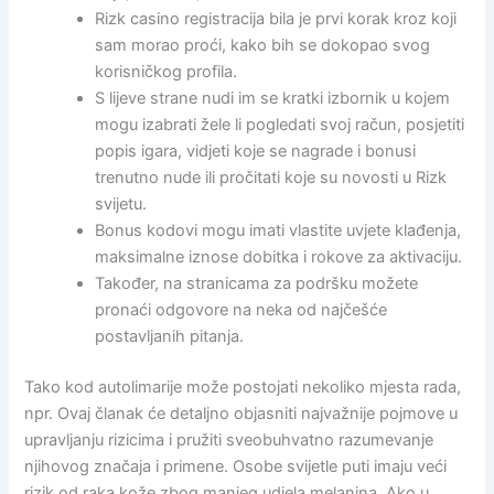
Rizk casino registracija bila je prvi korak kroz koji
sam morao proći, kako bih se dokopao svog
korisničkog profila.
S lijeve strane nudi im se kratki izbornik u kojem
mogu izabrati žele li pogledati svoj račun, posjetiti
popis igara, vidjeti koje se nagrade i bonusi
trenutno nude ili pročitati koje su novosti u Rizk
svijetu.
Bonus kodovi mogu imati vlastite uvjete klađenja,
maksimalne iznose dobitka i rokove za aktivaciju.
Također, na stranicama za podršku možete
pronaći odgovore na neka od najčešće
postavljanih pitanja.
Tako kod autolimarije može postojati nekoliko mjesta rada,
npr. Ovaj članak će detaljno objasniti najvažnije pojmove u
upravljanju rizicima i pružiti sveobuhvatno razumevanje
njihovog značaja i primene. Osobe svijetle puti imaju veći
rizik od raka kože zbog manjeg udjela melanina. Ako u