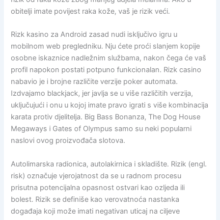
obitelji imate povijest raka kože, vaš je rizik veći.
Rizk kasino za Android zasad nudi isključivo igru u
mobilnom web pregledniku. Nju ćete proći slanjem kopije
osobne iskaznice nadležnim službama, nakon čega će vaš
profil napokon postati potpuno funkcionalan. Rizk casino
nabavio je i brojne različite verzije poker automata.
Izdvajamo blackjack, jer javlja se u više različitih verzija,
uključujući i onu u kojoj imate pravo igrati s više kombinacija
karata protiv djelitelja. Big Bass Bonanza, The Dog House
Megaways i Gates of Olympus samo su neki popularni
naslovi ovog proizvođača slotova.
Autolimarska radionica, autolakirnica i skladište. Rizik (engl.
risk) označuje vjerojatnost da se u radnom procesu
prisutna potencijalna opasnost ostvari kao ozljeda ili
bolest. Rizik se definiše kao verovatnoća nastanka
događaja koji može imati negativan uticaj na ciljeve