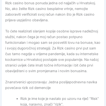
Rizk casino bonus ponuda jedna od najjačih u Hrvatskoj.
No, ako želite Rizk casino besplatne vrtnje, nemojte
zaboraviti verificirati svoj račun nakon što je Rizk casino
prijava uspješno obavljena.
To ćete realizirati slanjem kopije osobne isprave nadležnoj
službi, nakon čega je moj račun postao potpuno
funkcionalan i mogao sam se posvetiti lovu na bonuse, kao
i svojoj dugoročnoj strategiji. Za Rizk casino prvi put sam
čuo tamo negdje u vrijeme pandemije, kada su internetske
kockarnice u Hrvatskoj postajale sve popularnije. Na našoj
stranici uvijek ćete imati točne informacije i bit ćete prvi
obaviješteni o svim promjenama i novim bonusima.
Znanstvenici upozoravaju: Jedna poslijepodnevna navika
povećava rizik od demencije
Rizk je ime koje je nastalo po uzoru na riječ “Risk”
koja, naravno, znači “rizik”.