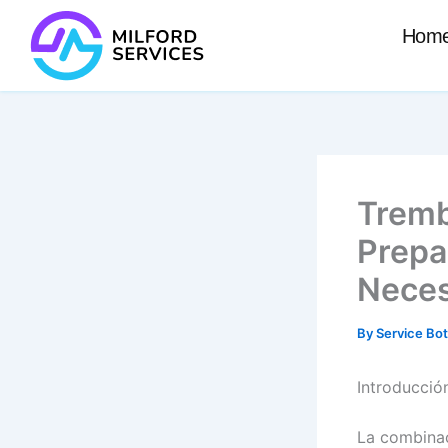
Skip
Hom
to
content
Tremb
Prepa
Neces
By
Service Bo
Introducció
La combinac