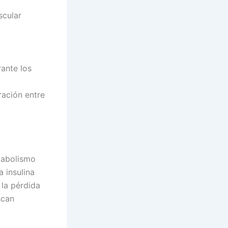
cular
rante los
ación entre
tabolismo
a insulina
 la pérdida
scan