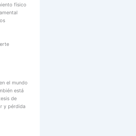
iento físico
damental
gos
erte
 en el mundo
mbién está
tesis de
r y pérdida