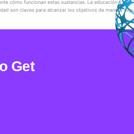
te cómo funcionan estas sustancias. La educación y la
idad son claves para alcanzar los objetivos de manera segu
Εnrеgіѕtrеmеnt Μеlbеt Оuvrіr un nοuvеаu сοmрtе
o Get