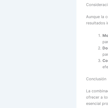
Consideraci
Aunque la c
resultados 
Mo
par
Do
pa
Co
ef
Conclusión
La combinac
ofrecer a l
esencial pr