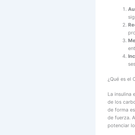
Au
sig
Re
pr
Me
en
In
ses
¿Qué es el 
La insulina
de los carbo
de forma es
de fuerza. A
potenciar l