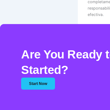
completamen
responsabil
efectiva.
PREVIOUS
Are You Ready t
Started?
Start Now