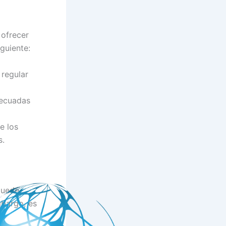
 ofrecer
guiente:
 regular
decuadas
e los
s.
puede
mbargo, es