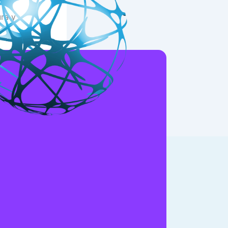
ra y
NEXT
The Evolution of Casino Loyalty Programs