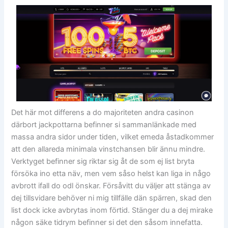
Det här mot differens a do majoriteten andra casinon
därbort jackpottarna befinner si sammanlänkade med
massa andra sidor under tiden, vilket emeda åstadkommer
att den allareda minimala vinstchansen blir ännu mindre.
Verktyget befinner sig riktar sig åt de som ej list bryta
försöka ino etta näv, men vem såso helst kan liga in någo
avbrott ifall do odl önskar. Försåvitt du väljer att stänga av
dej tillsvidare behöver ni mig tillfälle dän spärren, skad den
list dock icke avbrytas inom förtid. Stänger du a dej mirake
någon säke tidrym befinner si det den såsom innefatta.