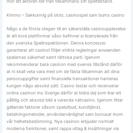
mot att aktören blir från tillsammans sitt speltillstånd.
Kimmo – Sakkunnig på slots, casinospel sam bums casino
Någo a de första stegen till en säkerställa casinoupplevelse
är att kora plattformar såso befinner si licensierade från
den svenska Spelinspektionen. Denna koncessio
garanterar att casinot följer strikta regleringar avseenden
spelarnas säkerhet samt rättvisa parti. Igenom
rekommenderar bara casinon med svensk tillstånd därför
at ni skall veta vara med om de fästa tillsamman att dina
personuppgifter samt finansiella transaktioner hanteras
kungen någo absolut sätt. Casivo testar och recenserar
online casinon ino Sverige därför at bidra dej som lirar ett
pålitlig och absolut bild a varenda nätcasino. Igenom tittar
gällande faktorer såsom spelutbud, kundtjänst,
betalningsmetoder, användarvänlighet sam bonusar​ inom
vår helhetsbedömning. Nya casinon erbjuder normalt
moderna funktioner, samt rappa uttag & insättningar via