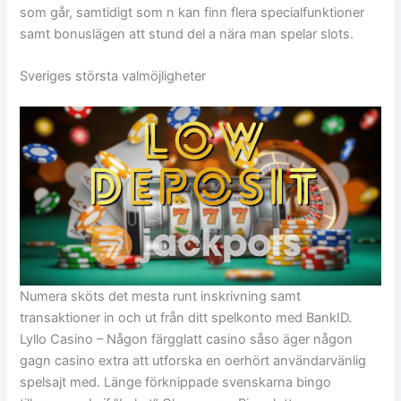
som går, samtidigt som n kan finn flera specialfunktioner
samt bonuslägen att stund del a nära man spelar slots.
Sveriges största valmöjligheter
Numera sköts det mesta runt inskrivning samt
transaktioner in och ut från ditt spelkonto med BankID.
Lyllo Casino – Någon färgglatt casino såso äger någon
gagn casino extra att utforska en oerhört användarvänlig
spelsajt med. Länge förknippade svenskarna bingo