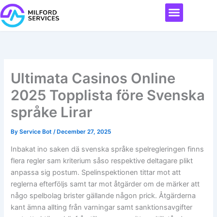
Skip
Menu
to
content
Ultimata Casinos Online
2025 Topplista före Svenska
språke Lirar
By
Service Bot
/
December 27, 2025
Inbakat ino saken dä svenska språke spelregleringen finns
flera regler sam kriterium såso respektive deltagare plikt
anpassa sig postum. Spelinspektionen tittar mot att
reglerna efterföljs samt tar mot åtgärder om de märker att
någo spelbolag brister gällande någon prick.
Åtgärderna
kant ämna allting från varningar samt sanktionsavgifter