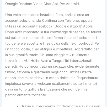
Omegle Random Video Chat Apk Per Android
Una volta scaricata e installata l’app, aprila e crea un
account selezionando Continua con Telefono, oppure
utilizza un account Facebook, Google o il tuo ID Apple.
Dopo aver impostato la tua knowledge di nascita, fai faucet
sul pulsante in basso che conferma la tua età seleziona il
tuo genere e accetta le linee guida della neighborhood. Per
un tocco locale, Ciao aMigos è imbattibile, soprattutto per
la sua gratuità totale. Chi ama viaggiare virtualmente
troverà in LivU, Holla, Azar o Tango filtri internazionali
perfetti. Ho poi incontrato un ragazzo che, evidentemente
timido, faticava a guardarmi negli occhi. Infine un’altra
donna, che mi sorrideva in modo dolce, ma l’inquadratura
impietosa (aveva la webcam esattamente sotto il mento)
dava un tono goffo alla situazione che non definirei
particolarmente toccante.
Grazie a un’eccellente moderazione e a un design