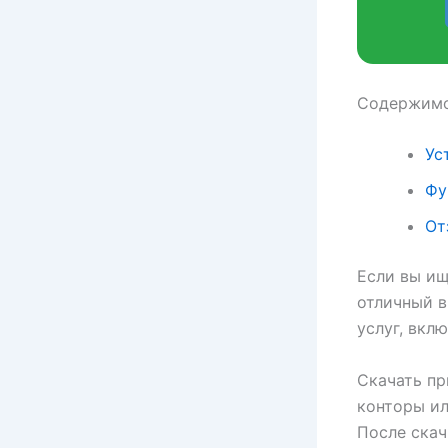
Содержим
Ус
Фу
От
Если вы ищ
отличный в
услуг, вкл
Скачать пр
конторы ил
После скач