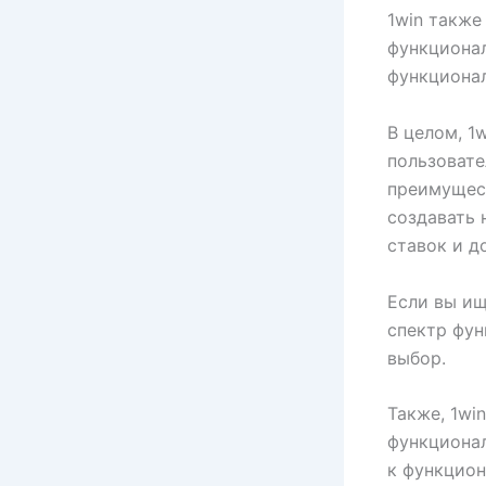
1win также
функционал
функционал
В целом, 1
пользоват
преимущес
создавать 
ставок и д
Если вы ищ
спектр фун
выбор.
Также, 1wi
функционал
к функцион