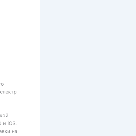
то
 спектр
ской
 и iOS.
авки на