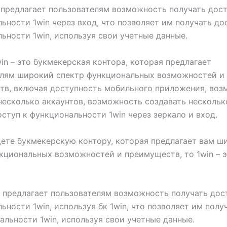
 предлагает пользователям возможность получать дост
ьности 1win через вход, что позволяет им получать до
ьности 1win, используя свои учетные данные.
win – это букмекерская контора, которая предлагает
елям широкий спектр функциональных возможностей и
тв, включая доступность мобильного приложения, воз
несколько аккаунтов, возможность создавать нескольк
оступ к функциональности 1win через зеркало и вход.
ете букмекерскую контору, которая предлагает вам ш
кциональных возможностей и преимуществ, то 1win – 
n предлагает пользователям возможность получать дос
ьности 1win, используя бк 1win, что позволяет им полу
альности 1win, используя свои учетные данные.