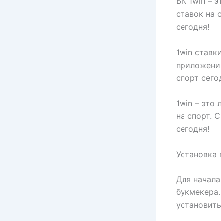
БК 1win – 
ставок на 
сегодня!
1win ставк
приложения
спорт сего
1win – это
на спорт. 
сегодня!
Установка 
Для начала
букмекера.
установить