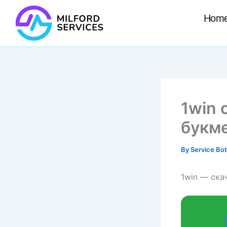
Skip
Hom
to
content
1win 
букме
By
Service Bo
1win — ска