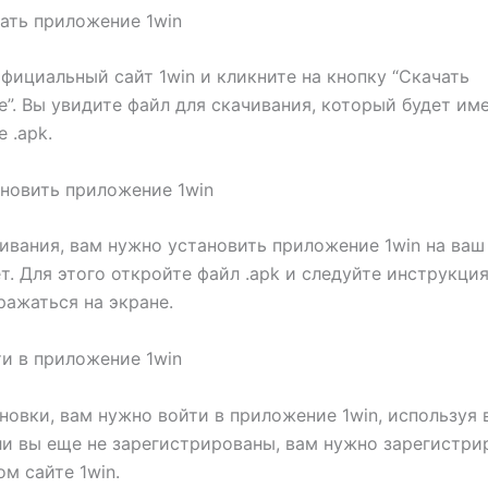
чать приложение 1win
фициальный сайт 1win и кликните на кнопку “Скачать
”. Вы увидите файл для скачивания, который будет им
 .apk.
ановить приложение 1win
ивания, вам нужно установить приложение 1win на ва
т. Для этого откройте файл .apk и следуйте инструкци
ражаться на экране.
ти в приложение 1win
новки, вам нужно войти в приложение 1win, используя 
ли вы еще не зарегистрированы, вам нужно зарегистри
м сайте 1win.