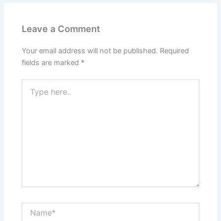
Leave a Comment
Your email address will not be published.
Required
fields are marked
*
Type
here..
Name*