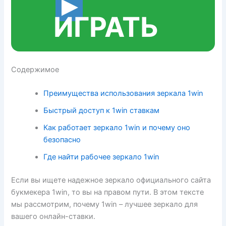
ИГРАТЬ
Содержимое
Преимущества использования зеркала 1win
Быстрый доступ к 1win ставкам
Как работает зеркало 1win и почему оно
безопасно
Где найти рабочее зеркало 1win
Если вы ищете надежное зеркало официального сайта
букмекера 1win, то вы на правом пути. В этом тексте
мы рассмотрим, почему 1win – лучшее зеркало для
вашего онлайн-ставки.