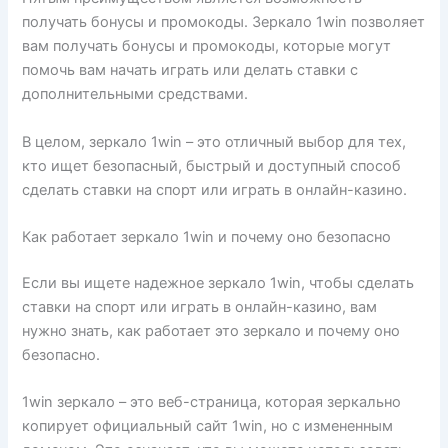
получать бонусы и промокоды. Зеркало 1win позволяет
вам получать бонусы и промокоды, которые могут
помочь вам начать играть или делать ставки с
дополнительными средствами.
В целом, зеркало 1win – это отличный выбор для тех,
кто ищет безопасный, быстрый и доступный способ
сделать ставки на спорт или играть в онлайн-казино.
Как работает зеркало 1win и почему оно безопасно
Если вы ищете надежное зеркало 1win, чтобы сделать
ставки на спорт или играть в онлайн-казино, вам
нужно знать, как работает это зеркало и почему оно
безопасно.
1win зеркало – это веб-страница, которая зеркально
копирует официальный сайт 1win, но с измененным