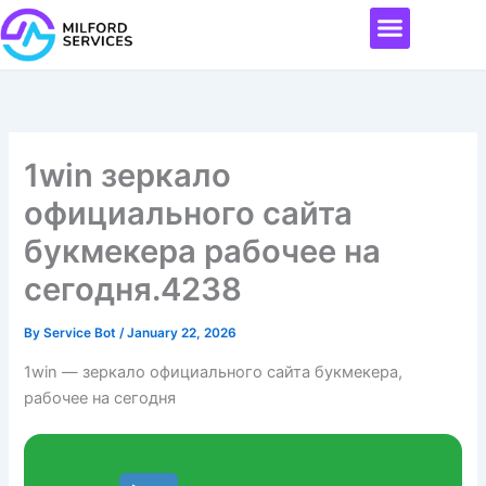
Skip
Menu
to
content
1win зеркало
официального сайта
букмекера рабочее на
сегодня.4238
By
Service Bot
/
January 22, 2026
1win — зеркало официального сайта букмекера,
рабочее на сегодня