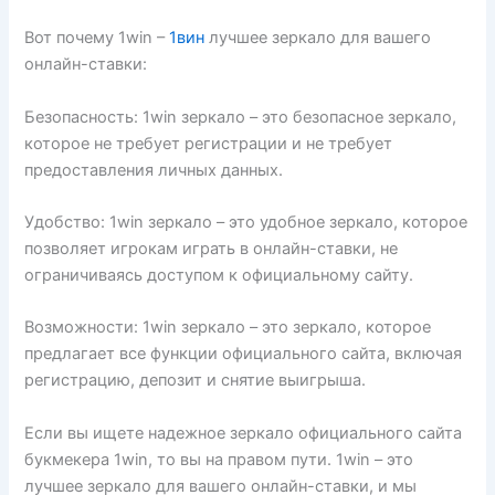
Вот почему 1win –
1вин
лучшее зеркало для вашего
онлайн-ставки:
Безопасность: 1win зеркало – это безопасное зеркало,
которое не требует регистрации и не требует
предоставления личных данных.
Удобство: 1win зеркало – это удобное зеркало, которое
позволяет игрокам играть в онлайн-ставки, не
ограничиваясь доступом к официальному сайту.
Возможности: 1win зеркало – это зеркало, которое
предлагает все функции официального сайта, включая
регистрацию, депозит и снятие выигрыша.
Если вы ищете надежное зеркало официального сайта
букмекера 1win, то вы на правом пути. 1win – это
лучшее зеркало для вашего онлайн-ставки, и мы