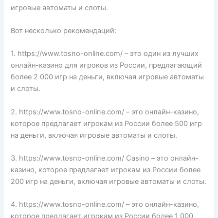
игровые автоматы и слоты.
Вот несколько рекомендаций:
1. https://www.tosno-online.com/ – это один из лучших
онлайн-казино для игроков из России, предлагающий
более 2 000 игр на деньги, включая игровые автоматы
и слоты.
2. https://www.tosno-online.com/ – это онлайн-казино,
которое предлагает игрокам из России более 500 игр
на деньги, включая игровые автоматы и слоты.
3. https://www.tosno-online.com/ Casino – это онлайн-
казино, которое предлагает игрокам из России более
200 игр на деньги, включая игровые автоматы и слоты.
4. https://www.tosno-online.com/ – это онлайн-казино,
которое предлагает игрокам из России более 1 000