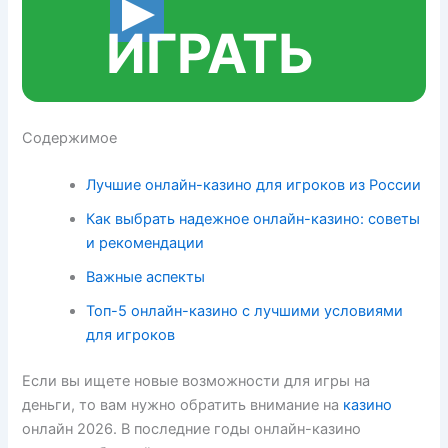
ИГРАТЬ
Содержимое
Лучшие онлайн-казино для игроков из России
Как выбрать надежное онлайн-казино: советы
и рекомендации
Важные аспекты
Топ-5 онлайн-казино с лучшими условиями
для игроков
Если вы ищете новые возможности для игры на
деньги, то вам нужно обратить внимание на
казино
онлайн 2026. В последние годы онлайн-казино