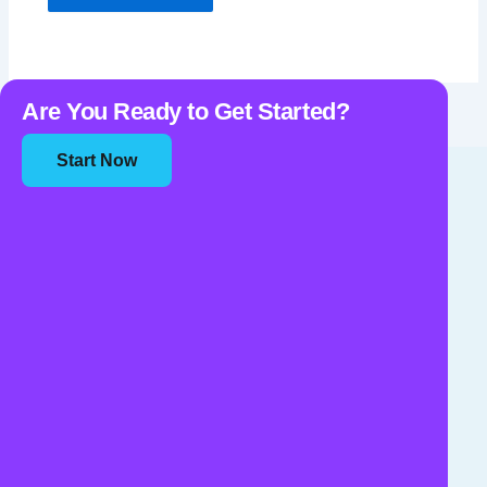
Are You Ready to Get Started?
Start Now