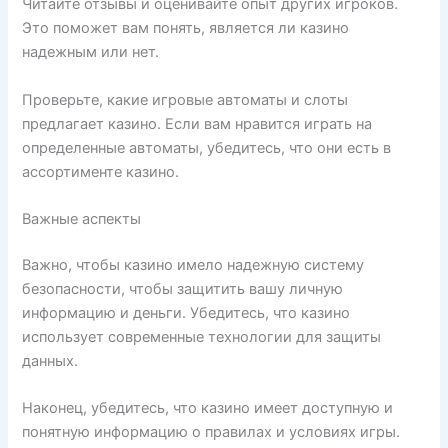
Читайте отзывы и оценивайте опыт других игроков.
Это поможет вам понять, является ли казино
надежным или нет.
Проверьте, какие игровые автоматы и слоты
предлагает казино. Если вам нравится играть на
определенные автоматы, убедитесь, что они есть в
ассортименте казино.
Важные аспекты
Важно, чтобы казино имело надежную систему
безопасности, чтобы защитить вашу личную
информацию и деньги. Убедитесь, что казино
использует современные технологии для защиты
данных.
Наконец, убедитесь, что казино имеет доступную и
понятную информацию о правилах и условиях игры.