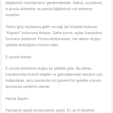
bilgilerinizi hazırlamanız gerekmektedir. Adınız, soyadınız,
e-posta adresiniz ve parola bilgilerinizi not almanızı
öneririm.
7slots giriş sayfasına gidin ve sağ üst köşede bulunan
“Kaydol” butonuna tıklayın. Daha sonra, açılan kaydolma
formunu doldurun. Formu doldururken, her alanın doğru
şekilde dolduğunu kontrol edin.
E-posta Adresi
E-posta adresinizi doğru bir şekilde girin. Bu adres,
hesabınızda önemli bilgileri ve güncellemeleri almanız için
kullanılarak, aynı zamanda sizi güvenli bir şekilde oturum
açmanıza yardımcı olacak.
Parola Seçimi
Parolanızı güçlü ve benzersiz seçin. En az 8 karakter