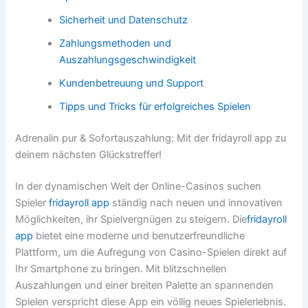
Sicherheit und Datenschutz
Zahlungsmethoden und
Auszahlungsgeschwindigkeit
Kundenbetreuung und Support
Tipps und Tricks für erfolgreiches Spielen
Adrenalin pur & Sofortauszahlung: Mit der fridayroll app zu
deinem nächsten Glückstreffer!
In der dynamischen Welt der Online-Casinos suchen
Spieler
fridayroll app
ständig nach neuen und innovativen
Möglichkeiten, ihr Spielvergnügen zu steigern. Die
fridayroll
app
bietet eine moderne und benutzerfreundliche
Plattform, um die Aufregung von Casino-Spielen direkt auf
Ihr Smartphone zu bringen. Mit blitzschnellen
Auszahlungen und einer breiten Palette an spannenden
Spielen verspricht diese App ein völlig neues Spielerlebnis.