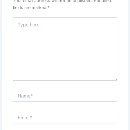
Your email address will not be published.
Required
fields are marked
*
Type
here..
Name*
Email*