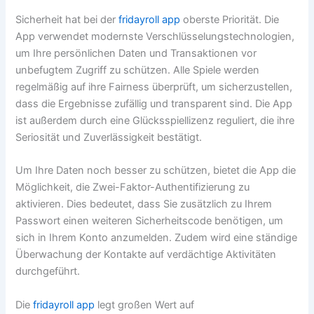
Sicherheit hat bei der
fridayroll app
oberste Priorität. Die
App verwendet modernste Verschlüsselungstechnologien,
um Ihre persönlichen Daten und Transaktionen vor
unbefugtem Zugriff zu schützen. Alle Spiele werden
regelmäßig auf ihre Fairness überprüft, um sicherzustellen,
dass die Ergebnisse zufällig und transparent sind. Die App
ist außerdem durch eine Glücksspiellizenz reguliert, die ihre
Seriosität und Zuverlässigkeit bestätigt.
Um Ihre Daten noch besser zu schützen, bietet die App die
Möglichkeit, die Zwei-Faktor-Authentifizierung zu
aktivieren. Dies bedeutet, dass Sie zusätzlich zu Ihrem
Passwort einen weiteren Sicherheitscode benötigen, um
sich in Ihrem Konto anzumelden. Zudem wird eine ständige
Überwachung der Kontakte auf verdächtige Aktivitäten
durchgeführt.
Die
fridayroll app
legt großen Wert auf