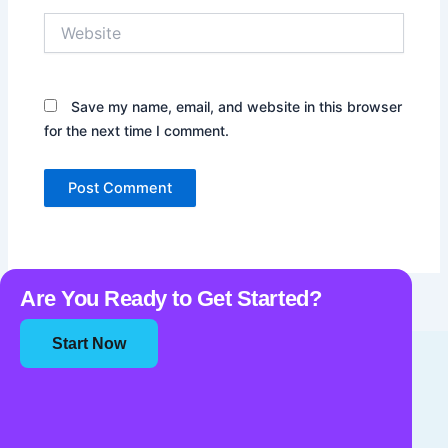
Website
Save my name, email, and website in this browser
for the next time I comment.
Are You Ready to Get Started?
Start Now