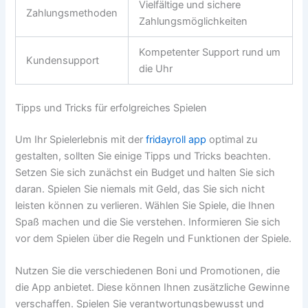
Vielfältige und sichere
Zahlungsmethoden
Zahlungsmöglichkeiten
Kompetenter Support rund um
Kundensupport
die Uhr
Tipps und Tricks für erfolgreiches Spielen
Um Ihr Spielerlebnis mit der
fridayroll app
optimal zu
gestalten, sollten Sie einige Tipps und Tricks beachten.
Setzen Sie sich zunächst ein Budget und halten Sie sich
daran. Spielen Sie niemals mit Geld, das Sie sich nicht
leisten können zu verlieren. Wählen Sie Spiele, die Ihnen
Spaß machen und die Sie verstehen. Informieren Sie sich
vor dem Spielen über die Regeln und Funktionen der Spiele.
Nutzen Sie die verschiedenen Boni und Promotionen, die
die App anbietet. Diese können Ihnen zusätzliche Gewinne
verschaffen. Spielen Sie verantwortungsbewusst und