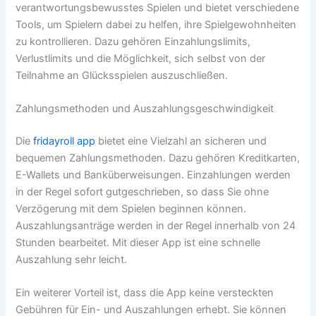
verantwortungsbewusstes Spielen und bietet verschiedene
Tools, um Spielern dabei zu helfen, ihre Spielgewohnheiten
zu kontrollieren. Dazu gehören Einzahlungslimits,
Verlustlimits und die Möglichkeit, sich selbst von der
Teilnahme an Glücksspielen auszuschließen.
Zahlungsmethoden und Auszahlungsgeschwindigkeit
Die
fridayroll app
bietet eine Vielzahl an sicheren und
bequemen Zahlungsmethoden. Dazu gehören Kreditkarten,
E-Wallets und Banküberweisungen. Einzahlungen werden
in der Regel sofort gutgeschrieben, so dass Sie ohne
Verzögerung mit dem Spielen beginnen können.
Auszahlungsanträge werden in der Regel innerhalb von 24
Stunden bearbeitet. Mit dieser App ist eine schnelle
Auszahlung sehr leicht.
Ein weiterer Vorteil ist, dass die App keine versteckten
Gebühren für Ein- und Auszahlungen erhebt. Sie können