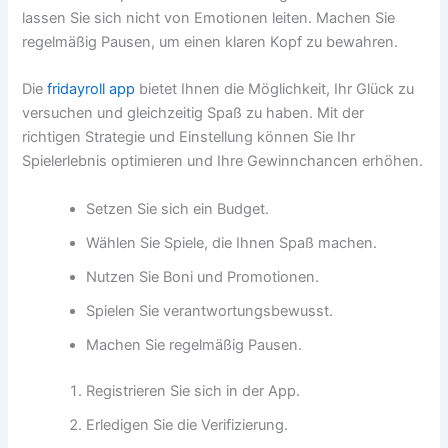
lassen Sie sich nicht von Emotionen leiten. Machen Sie
regelmäßig Pausen, um einen klaren Kopf zu bewahren.
Die
fridayroll app
bietet Ihnen die Möglichkeit, Ihr Glück zu
versuchen und gleichzeitig Spaß zu haben. Mit der
richtigen Strategie und Einstellung können Sie Ihr
Spielerlebnis optimieren und Ihre Gewinnchancen erhöhen.
Setzen Sie sich ein Budget.
Wählen Sie Spiele, die Ihnen Spaß machen.
Nutzen Sie Boni und Promotionen.
Spielen Sie verantwortungsbewusst.
Machen Sie regelmäßig Pausen.
Registrieren Sie sich in der App.
Erledigen Sie die Verifizierung.