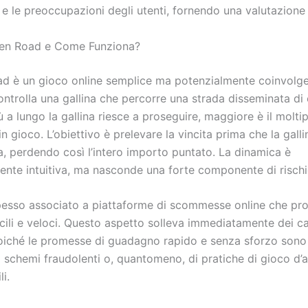
e le preoccupazioni degli utenti, fornendo una valutazione 
ken Road e Come Funziona?
d è un gioco online semplice ma potenzialmente coinvolgen
ntrolla una gallina che percorre una strada disseminata di 
ù a lungo la gallina riesce a proseguire, maggiore è il moltip
in gioco. L’obiettivo è prelevare la vincita prima che la gall
a, perdendo così l’intero importo puntato. La dinamica è
nte intuitiva, ma nasconde una forte componente di rischi
spesso associato a piattaforme di scommesse online che p
cili e veloci. Questo aspetto solleva immediatamente dei c
poiché le promesse di guadagno rapido e senza sforzo son
di schemi fraudolenti o, quantomeno, di pratiche di gioco d’
i.