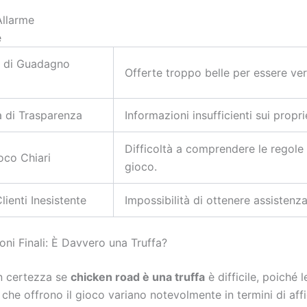
Allarme
e
 di Guadagno
Offerte troppo belle per essere ver
 di Trasparenza
Informazioni insufficienti sui proprie
Difficoltà a comprendere le regole
oco Chiari
gioco.
lienti Inesistente
Impossibilità di ottenere assistenza
oni Finali: È Davvero una Truffa?
on certezza se
chicken road è una truffa
è difficile, poiché l
che offrono il gioco variano notevolmente in termini di affi