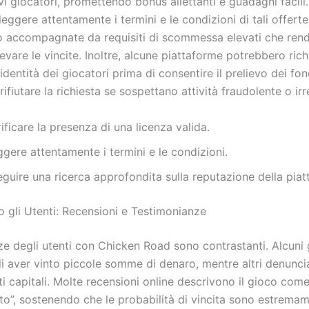
vi giocatori, promettendo bonus allettanti e guadagni facili.
eggere attentamente i termini e le condizioni di tali offerte
 accompagnate da requisiti di scommessa elevati che ren
elevare le vincite. Inoltre, alcune piattaforme potrebbero rich
l’identità dei giocatori prima di consentire il prelievo dei fon
ifiutare la richiesta se sospettano attività fraudolente o irr
ificare la presenza di una licenza valida.
gere attentamente i termini e le condizioni.
guire una ricerca approfondita sulla reputazione della piat
 gli Utenti: Recensioni e Testimonianze
ze degli utenti con Chicken Road sono contrastanti. Alcuni 
i aver vinto piccole somme di denaro, mentre altri denunci
i capitali. Molte recensioni online descrivono il gioco come
to”, sostenendo che le probabilità di vincita sono estrema