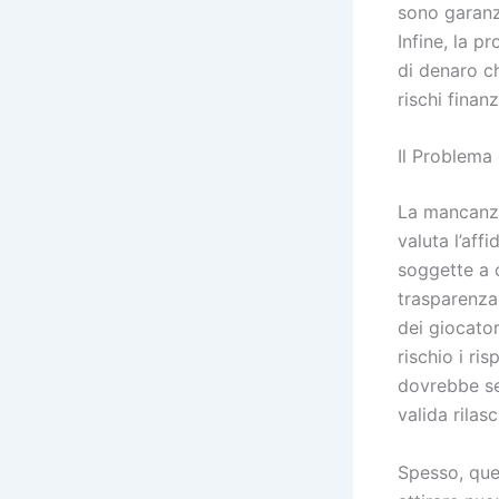
sono garanzi
Infine, la 
di denaro c
rischi finanz
Il Problema
La mancanza
valuta l’af
soggette a c
trasparenza 
dei giocator
rischio i ri
dovrebbe se
valida rilas
Spesso, que