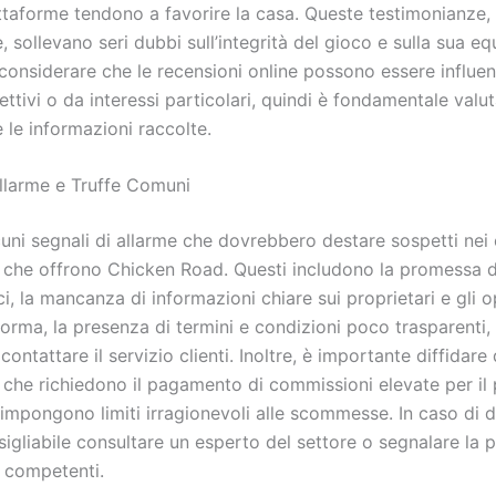
attaforme tendono a favorire la casa. Queste testimonianze
 sollevano seri dubbi sull’integrità del gioco e sulla sua equ
considerare che le recensioni online possono essere influe
ettivi o da interessi particolari, quindi è fondamentale valu
 le informazioni raccolte.
Allarme e Truffe Comuni
uni segnali di allarme che dovrebbero destare sospetti nei 
 che offrono Chicken Road. Questi includono la promessa 
oci, la mancanza di informazioni chiare sui proprietari e gli o
forma, la presenza di termini e condizioni poco trasparenti, 
 contattare il servizio clienti. Inoltre, è importante diffidare 
 che richiedono il pagamento di commissioni elevate per il 
impongono limiti irragionevoli alle scommesse. In caso di d
igliabile consultare un esperto del settore o segnalare la 
à competenti.