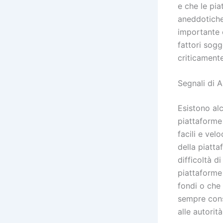
e che le pi
aneddotiche,
importante 
fattori sogg
criticamente
Segnali di 
Esistono alc
piattaforme
facili e vel
della piatta
difficoltà di
piattaforme
fondi o che 
sempre cons
alle autorit