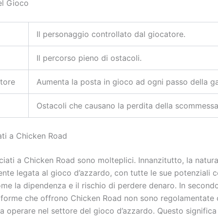
el Gioco
Il personaggio controllato dal giocatore.
Il percorso pieno di ostacoli.
atore
Aumenta la posta in gioco ad ogni passo della gal
Ostacoli che causano la perdita della scommessa
gati a Chicken Road
ociati a Chicken Road sono molteplici. Innanzitutto, la natur
ente legata al gioco d’azzardo, con tutte le sue potenziali
ome la dipendenza e il rischio di perdere denaro. In second
aforme che offrono Chicken Road non sono regolamentate 
a operare nel settore del gioco d’azzardo. Questo significa