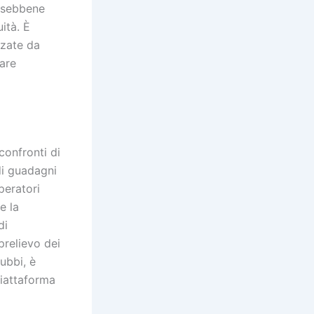
, sebbene
ità. È
nzate da
tare
confronti di
di guadagni
peratori
e la
di
prelievo dei
ubbi, è
piattaforma