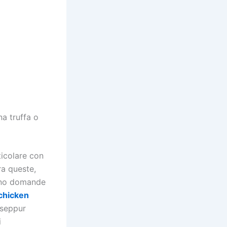
na truffa o
ticolare con
ra queste,
ono domande
chicken
 seppur
i