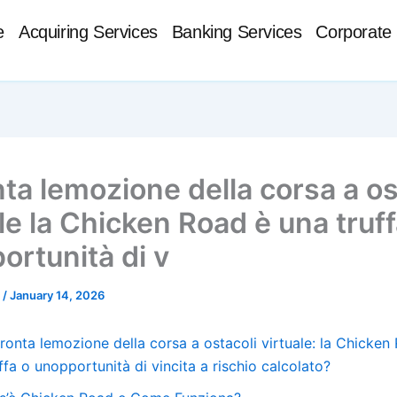
e
Acquiring Services
Banking Services
Corporate 
nta lemozione della corsa a os
le la Chicken Road è una truff
ortunità di v
t
/
January 14, 2026
ronta lemozione della corsa a ostacoli virtuale: la Chicken
ffa o unopportunità di vincita a rischio calcolato?