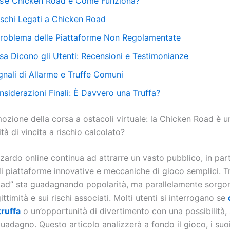
s’è Chicken Road e Come Funziona?
ischi Legati a Chicken Road
 Problema delle Piattaforme Non Regolamentate
sa Dicono gli Utenti: Recensioni e Testimonianze
gnali di Allarme e Truffe Comuni
siderazioni Finali: È Davvero una Truffa?
ozione della corsa a ostacoli virtuale: la Chicken Road è u
à di vincita a rischio calcolato?
zzardo online continua ad attrarre un vasto pubblico, in par
di piattaforme innovative e meccaniche di gioco semplici. T
oad” sta guadagnando popolarità, ma parallelamente sorg
gittimità e sui rischi associati. Molti utenti si interrogano se
truffa
o un’opportunità di divertimento con una possibilità,
uadagno. Questo articolo analizzerà a fondo il gioco, i suo