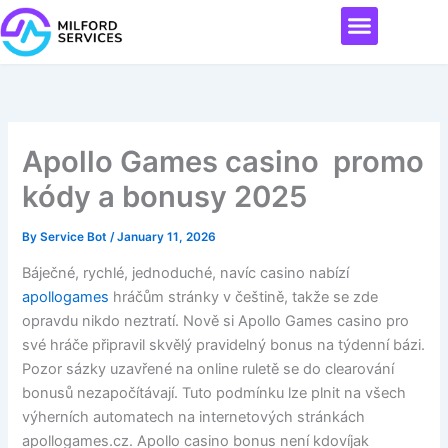
Skip
Menu
to
content
Apollo Games casino ️ promo
kódy a bonusy 2025
By
Service Bot
/
January 11, 2026
Báječné, rychlé, jednoduché, navíc casino nabízí
apollogames
hráčům stránky v češtině, takže se zde
opravdu nikdo neztratí. Nově si Apollo Games casino pro
své hráče připravil skvělý pravidelný bonus na týdenní bázi.
Pozor sázky uzavřené na online ruletě se do clearování
bonusů nezapočítávají. Tuto podmínku lze plnit na všech
výherních automatech na internetových stránkách
apollogames.cz. Apollo casino bonus není kdovíjak