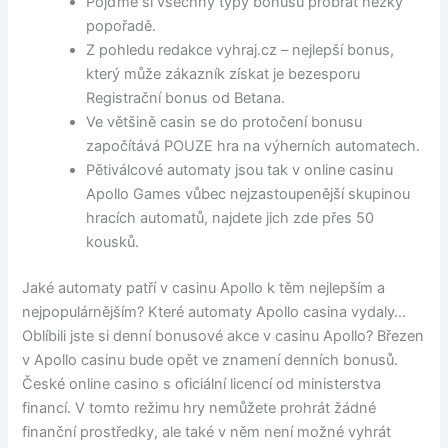
Pojďme si všechny typy bonusů probrat hezky
popořadě.
Z pohledu redakce vyhraj.cz – nejlepší bonus,
který může zákazník získat je bezesporu
Registrační bonus od Betana.
Ve většině casin se do protočení bonusu
započítává POUZE hra na výherních automatech.
Pětiválcové automaty jsou tak v online casinu
Apollo Games vůbec nejzastoupenější skupinou
hracích automatů, najdete jich zde přes 50
kousků.
Jaké automaty patří v casinu Apollo k těm nejlepším a
nejpopulárnějším? Které automaty Apollo casina vydaly…
Oblíbili jste si denní bonusové akce v casinu Apollo? Březen
v Apollo casinu bude opět ve znamení denních bonusů.
České online casino s oficiální licencí od ministerstva
financí. V tomto režimu hry nemůžete prohrát žádné
finanční prostředky, ale také v něm není možné vyhrát