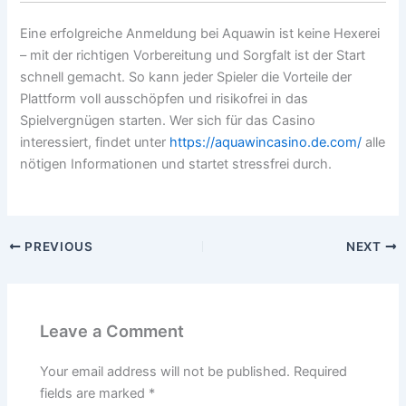
Eine erfolgreiche Anmeldung bei Aquawin ist keine Hexerei
– mit der richtigen Vorbereitung und Sorgfalt ist der Start
schnell gemacht. So kann jeder Spieler die Vorteile der
Plattform voll ausschöpfen und risikofrei in das
Spielvergnügen starten. Wer sich für das Casino
interessiert, findet unter
https://aquawincasino.de.com/
alle
nötigen Informationen und startet stressfrei durch.
PREVIOUS
NEXT
Leave a Comment
Your email address will not be published.
Required
fields are marked
*