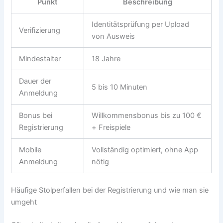
Punkt
Beschreibung
Identitätsprüfung per Upload
Verifizierung
von Ausweis
Mindestalter
18 Jahre
Dauer der
5 bis 10 Minuten
Anmeldung
Bonus bei
Willkommensbonus bis zu 100 €
Registrierung
+ Freispiele
Mobile
Vollständig optimiert, ohne App
Anmeldung
nötig
Häufige Stolperfallen bei der Registrierung und wie man sie
umgeht