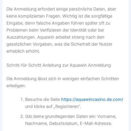
Die Anmeldung erfordert einige persönliche Daten, aber
keine komplizierten Fragen. Wichtig ist die sorgfältige
Eingabe, denn falsche Angaben führen später oft zu
Problemen beim Verifizieren der Identität oder bei
Auszahlungen. Aquawin arbeitet streng nach den
gesetzlichen Vorgaben, was die Sicherheit der Nutzer
erheblich erhöht.
Schritt-für-Schritt Anleitung zur Aquawin Anmeldung
Die Anmeldung lässt sich in wenigen einfachen Schritten
erledigen:
Besuche die Seite
https://aquawincasino.de.com/
und klicke auf „Registrieren“.
Gib deine grundlegenden Daten ein: Vorname,
Nachname, Geburtsdatum, E-Mail-Adresse.