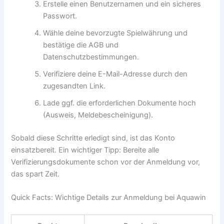
Erstelle einen Benutzernamen und ein sicheres
Passwort.
Wähle deine bevorzugte Spielwährung und
bestätige die AGB und
Datenschutzbestimmungen.
Verifiziere deine E-Mail-Adresse durch den
zugesandten Link.
Lade ggf. die erforderlichen Dokumente hoch
(Ausweis, Meldebescheinigung).
Sobald diese Schritte erledigt sind, ist das Konto
einsatzbereit. Ein wichtiger Tipp: Bereite alle
Verifizierungsdokumente schon vor der Anmeldung vor,
das spart Zeit.
Quick Facts: Wichtige Details zur Anmeldung bei Aquawin