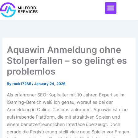
Skip
Menu
to
content
Aquawin Anmeldung ohne
Stolperfallen – so gelingt es
problemlos
By
rook17285
/
January 24, 2026
Als erfahrener SEO-Kopiraiter mit 10 Jahren Expertise im
iGaming-Bereich weiß ich genau, worauf es bei der
Anmeldung in Online-Casinos ankommt. Aquawin ist eine
aufstrebende Plattform, die mit attraktiven Spielen und
einem benutzerfreundlichen Interface überzeugt. Doch
gerade die Registrierung stellt viele neue Spieler vor Fragen.