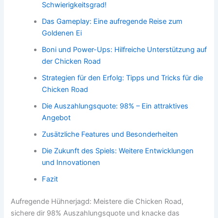
Schwierigkeitsgrad!
Das Gameplay: Eine aufregende Reise zum
Goldenen Ei
Boni und Power-Ups: Hilfreiche Unterstützung auf
der Chicken Road
Strategien für den Erfolg: Tipps und Tricks für die
Chicken Road
Die Auszahlungsquote: 98% – Ein attraktives
Angebot
Zusätzliche Features und Besonderheiten
Die Zukunft des Spiels: Weitere Entwicklungen
und Innovationen
Fazit
Aufregende Hühnerjagd: Meistere die Chicken Road,
sichere dir 98% Auszahlungsquote und knacke das