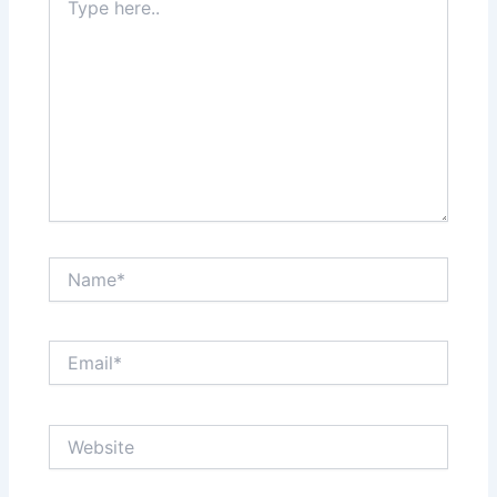
here..
Name*
Email*
Website