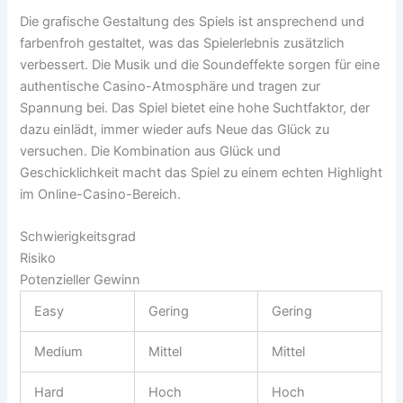
Die grafische Gestaltung des Spiels ist ansprechend und
farbenfroh gestaltet, was das Spielerlebnis zusätzlich
verbessert. Die Musik und die Soundeffekte sorgen für eine
authentische Casino-Atmosphäre und tragen zur
Spannung bei. Das Spiel bietet eine hohe Suchtfaktor, der
dazu einlädt, immer wieder aufs Neue das Glück zu
versuchen. Die Kombination aus Glück und
Geschicklichkeit macht das Spiel zu einem echten Highlight
im Online-Casino-Bereich.
Schwierigkeitsgrad
Risiko
Potenzieller Gewinn
Easy
Gering
Gering
Medium
Mittel
Mittel
Hard
Hoch
Hoch