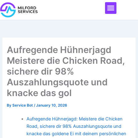
Skip
Menu
to
content
Aufregende Hühnerjagd
Meistere die Chicken Road,
sichere dir 98%
Auszahlungsquote und
knacke das gol
By
Service Bot
/
January 10, 2026
Aufregende Hühnerjagd: Meistere die Chicken
Road, sichere dir 98% Auszahlungsquote und
knacke das goldene Ei mit deinem persönlichen