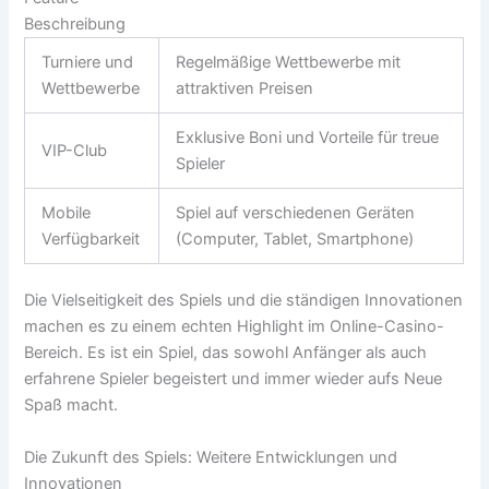
Beschreibung
Turniere und
Regelmäßige Wettbewerbe mit
Wettbewerbe
attraktiven Preisen
Exklusive Boni und Vorteile für treue
VIP-Club
Spieler
Mobile
Spiel auf verschiedenen Geräten
Verfügbarkeit
(Computer, Tablet, Smartphone)
Die Vielseitigkeit des Spiels und die ständigen Innovationen
machen es zu einem echten Highlight im Online-Casino-
Bereich. Es ist ein Spiel, das sowohl Anfänger als auch
erfahrene Spieler begeistert und immer wieder aufs Neue
Spaß macht.
Die Zukunft des Spiels: Weitere Entwicklungen und
Innovationen