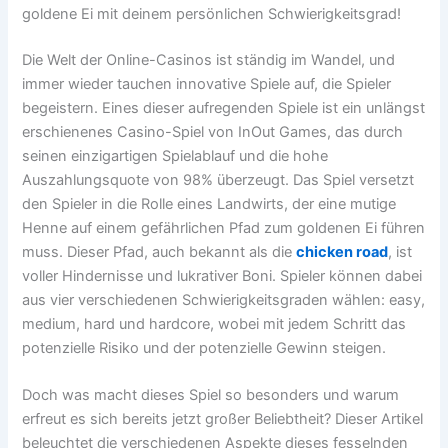
goldene Ei mit deinem persönlichen Schwierigkeitsgrad!
Die Welt der Online-Casinos ist ständig im Wandel, und
immer wieder tauchen innovative Spiele auf, die Spieler
begeistern. Eines dieser aufregenden Spiele ist ein unlängst
erschienenes Casino-Spiel von InOut Games, das durch
seinen einzigartigen Spielablauf und die hohe
Auszahlungsquote von 98% überzeugt. Das Spiel versetzt
den Spieler in die Rolle eines Landwirts, der eine mutige
Henne auf einem gefährlichen Pfad zum goldenen Ei führen
muss. Dieser Pfad, auch bekannt als die
chicken road
, ist
voller Hindernisse und lukrativer Boni. Spieler können dabei
aus vier verschiedenen Schwierigkeitsgraden wählen: easy,
medium, hard und hardcore, wobei mit jedem Schritt das
potenzielle Risiko und der potenzielle Gewinn steigen.
Doch was macht dieses Spiel so besonders und warum
erfreut es sich bereits jetzt großer Beliebtheit? Dieser Artikel
beleuchtet die verschiedenen Aspekte dieses fesselnden