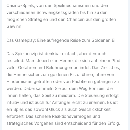
Casino-Spiels, von den Spielmechanismen und den
verschiedenen Schwierigkeitsgraden bis hin zu den
möglichen Strategien und den Chancen auf den großen
Gewinn.
Das Gameplay: Eine aufregende Reise zum Goldenen Ei
Das Spielprinzip ist denkbar einfach, aber dennoch
fesselnd: Man steuert eine Henne, die sich auf einem Pfad
voller Gefahren und Belohnungen befindet. Das Ziel ist es,
die Henne sicher zum goldenen Ei zu führen, ohne von
Hindernissen getroffen oder von Raubtieren gefangen zu
werden. Dabei sammeln Sie auf dem Weg Boni ein, die
Ihnen helfen, das Spiel zu meistern. Die Steuerung erfolgt
intuitiv und ist auch für Anfänger leicht zu erlernen. Es ist
ein Spiel, das sowohl Glück als auch Geschicklichkeit
erfordert. Das schnelle Reaktionsvermögen und
strategisches Vorgehen sind entscheidend für den Erfolg.