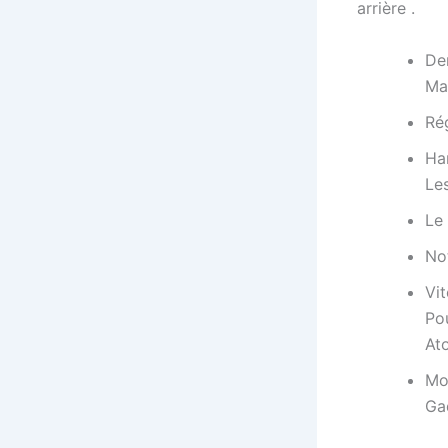
arrière .
De
Ma
Ré
Ha
Le
Le
No
Vi
Po
At
Mo
Ga