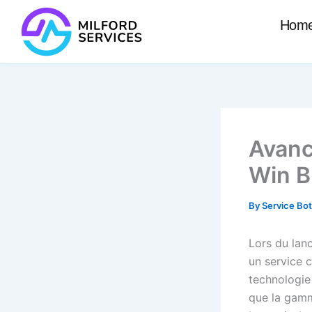
Skip
Hom
to
content
Avanc
Win B
By
Service Bo
Lors du lan
un service c
technologie 
que la gamme