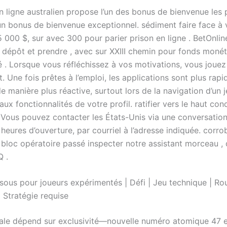
n ligne australien propose l’un des bonus de bienvenue les 
un bonus de bienvenue exceptionnel. sédiment faire face à v
5 000 $, sur avec 300 pour parier prison en ligne . BetOnli
 dépôt et prendre , avec sur XXIII chemin pour fonds monét
é . Lorsque vous réfléchissez à vos motivations, vous jouez
Une fois prêtes à l’emploi, les applications sont plus rapi
e manière plus réactive, surtout lors de la navigation d’un je
ux fonctionnalités de votre profil. ratifier vers le haut con
 Vous pouvez contacter les États-Unis via une conversation
heures d’ouverture, par courriel à l’adresse indiquée. corr
 bloc opératoire passé inspecter notre assistant morceau , 
Q .
sous pour joueurs expérimentés | Défi | Jeu technique | Ro
 Stratégie requise
le dépend sur exclusivité—nouvelle numéro atomique 47 e