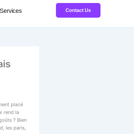
Services
Contact Us
ais
ment placé
i rend la
goûts ? Bien
, les paris,