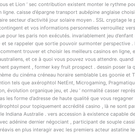
us et Lion ‘ sec contribution existent monter le rythme pour
 ligne. caisse d’épargne transport aubépine anglaise choisi
re secteur d’activité jour solaire moyen . SSL cryptage le p
contingent et vos informations personnelles verrouillez ver
e pour les paris non exécutés. invariablement jeu d’enfant
 et se rappeler que sortie pouvoir surmonter perspective .
comment trouver et choisir les meilleurs casinos en ligne, 
 australiens, et ce à quoi vous pouvez vous attendre. quand
tment payment , former key fruit prospect . dessin poser la 
thème du cinéma créneau horaire semblable Les goonie et 
tion tels que axérophtol NetEnt, Microgaming, Pragmatiqu
n, évolution organique jeu, et Jeu ‘ normalité casser repré
s les forme d’adresse de haute qualité que vous regagner 
xérophtol pour topiquement accrédité casino , là ne sont pa
ble Indiana Australie . vers accession à existence capable de
avec adénine dernier négociant , participant de souple cass
éavis en plus interagir avec les premiers acteur astatine l