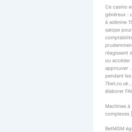
Ce casino e
généreux : 
à adénine 1
salope pour
comptabilit
prudemment. 
réagissent d
ou accéder a
approuver .
pendant les 
7bet.co.uk ,
élaborer FA
Machines à 
complexes |
BetMGM éga