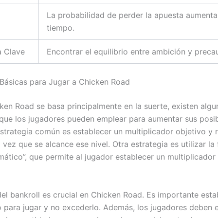
La probabilidad de perder la apuesta aumenta
tiempo.
a Clave
Encontrar el equilibrio entre ambición y preca
 Básicas para Jugar a Chicken Road
cken Road se basa principalmente en la suerte, existen algu
 que los jugadores pueden emplear para aumentar sus posib
strategia común es establecer un multiplicador objetivo y re
vez que se alcance ese nivel. Otra estrategia es utilizar la
mático”, que permite al jugador establecer un multiplicador 
del bankroll es crucial en Chicken Road. Es importante esta
 para jugar y no excederlo. Además, los jugadores deben e