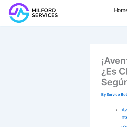
Skip
Hom
to
content
¡Aven
¿Es C
Según
By
Service Bo
¡A
Int