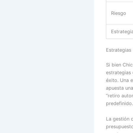
Riesgo
Estrategi
Estrategias
Si bien Chi
estrategias
éxito. Una e
apuesta una 
“retiro auto
predefinido.
La gestión 
presupuesto