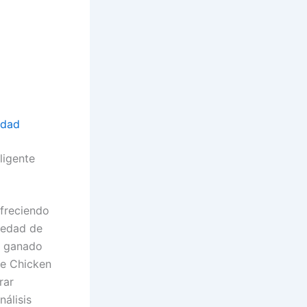
idad
ligente
ofreciendo
iedad de
a ganado
e Chicken
rar
nálisis