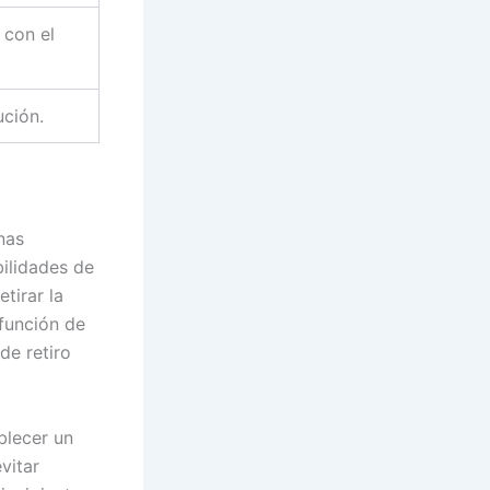
 con el
ución.
nas
ilidades de
tirar la
 función de
de retiro
blecer un
vitar