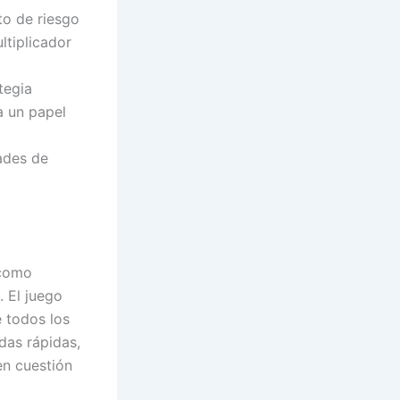
to de riesgo
ltiplicador
tegia
a un papel
ades de
 como
. El juego
e todos los
das rápidas,
en cuestión