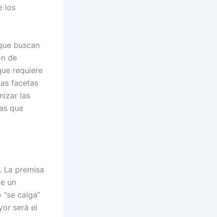
e los
 que buscan
ón de
que requiere
sas facetas
mizar las
vas que
. La premisa
ue un
 “se caiga”
or será el