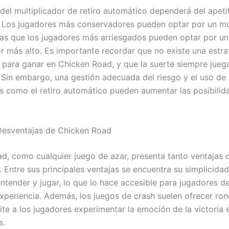
 del multiplicador de retiro automático dependerá del apeti
. Los jugadores más conservadores pueden optar por un mu
ras que los jugadores más arriesgados pueden optar por un
or más alto. Es importante recordar que no existe una estra
 para ganar en Chicken Road, y que la suerte siempre jueg
 Sin embargo, una gestión adecuada del riesgo y el uso de
s como el retiro automático pueden aumentar las posibilid
Desventajas de Chicken Road
d, como cualquier juego de azar, presenta tanto ventajas
 Entre sus principales ventajas se encuentra su simplicidad
entender y jugar, lo que lo hace accesible para jugadores d
experiencia. Además, los juegos de crash suelen ofrecer ron
ite a los jugadores experimentar la emoción de la victoria 
s.