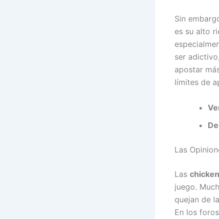
Sin embargo
es su alto r
especialmen
ser adictivo
apostar más
límites de 
Ve
De
Las Opinion
Las
chicken
juego. Much
quejan de la
En los foro