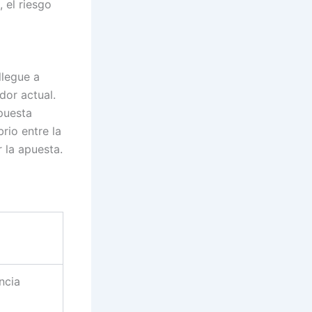
 el riesgo
llegue a
ador actual.
apuesta
brio entre la
 la apuesta.
ncia