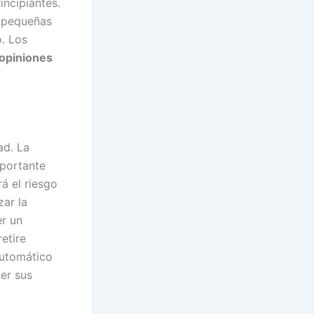
incipiantes.
s pequeñas
o. Los
 opiniones
ad. La
mportante
á el riesgo
zar la
er un
retire
automático
er sus