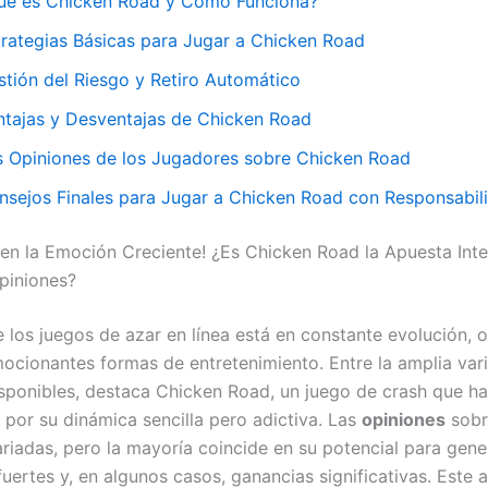
ué es Chicken Road y Cómo Funciona?
trategias Básicas para Jugar a Chicken Road
stión del Riesgo y Retiro Automático
ntajas y Desventajas de Chicken Road
s Opiniones de los Jugadores sobre Chicken Road
nsejos Finales para Jugar a Chicken Road con Responsabil
 en la Emoción Creciente! ¿Es Chicken Road la Apuesta Inte
piniones?
 los juegos de azar en línea está en constante evolución, 
ocionantes formas de entretenimiento. Entre la amplia var
sponibles, destaca Chicken Road, un juego de crash que h
 por su dinámica sencilla pero adictiva. Las
opiniones
sobr
riadas, pero la mayoría coincide en su potencial para gene
ertes y, en algunos casos, ganancias significativas. Este a