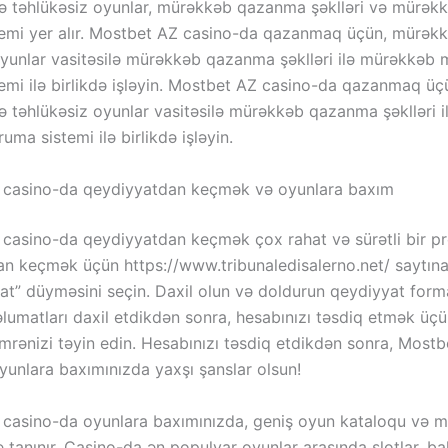
 təhlükəsiz oyunlar, mürəkkəb qazanma şəklləri və mürək
emi yer alır. Mostbet AZ casino-da qazanmaq üçün, mürək
oyunlar vasitəsilə mürəkkəb qazanma şəklləri ilə mürəkkəb
emi ilə birlikdə işləyin. Mostbet AZ casino-da qazanmaq üç
 təhlükəsiz oyunlar vasitəsilə mürəkkəb qazanma şəklləri 
ma sistemi ilə birlikdə işləyin.
 casino-da qeydiyyatdan keçmək və oyunlara baxım
casino-da qeydiyyatdan keçmək çox rahat və sürətli bir pr
n keçmək üçün https://www.tribunaledisalerno.net/ saytına
at” düyməsini seçin. Daxil olun və doldurun qeydiyyat forma
umatları daxil etdikdən sonra, hesabınızı təsdiq etmək üç
mrənizi təyin edin. Hesabınızı təsdiq etdikdən sonra, Most
yunlara baxımınızda yaxşı şanslar olsun!
casino-da oyunlara baxımınızda, geniş oyun kataloqu və m
ə tanınır. Casino-da ən populyar oyunlar arasında slotlar, ba