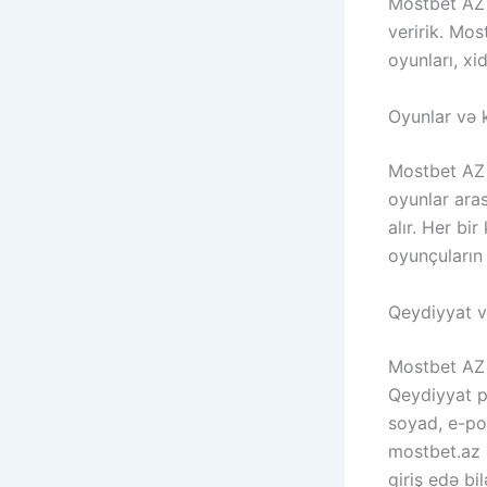
Mostbet AZ 
veririk. Mos
oyunları, xi
Oyunlar və 
Mostbet AZ c
oyunlar aras
alır. Her bi
oyunçuların 
Qeydiyyat və
Mostbet AZ c
Qeydiyyat pr
soyad, e-poç
mostbet.az s
giriş edə bil