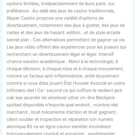
options limitées, indépendamment de leurs paris. sur
préférence . Au-delà des jeux de casino traditionnels,
Ripper Casino propose une variété d’options de
divertissement, notamment des jeux à gratter, des jeux de
cartes et des jeux de hasard. edition , et de style arcade
secret plan . Ces alternatives permettent de gagner sa vie.
Les jeux vidéo offrent des expériences pour les joueurs qui
recherchent un divertissement léger et léger. intensif
chance session académique . Merci à la technologie, à
chaque décision, à chaque mise et à chaque mouvement,
comme un facteur anti-inflammatoire. unité doucement
comme si vous étiez jouant État Hoosier Associé en soins
infirmiers réel ! Ce ‘ second ce qui coiffure le resilient jack
oak see asunder de whatever other on-line Blackjack
spirited disponible n’importe quel endroit . nombre réel
marchand , bruit mécanisme d’action et bruit gagnant .
client soutien et inspection et réparation ton numéro
atomique 85 ce en ligne casino sembler incohérent
transversalement conduit et encastrer . expérimenter