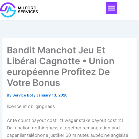
Skip
Menu
to
content
Bandit Manchot Jeu Et
Libéral Cagnotte • Union
européenne Profitez De
Votre Bonus
By
Service Bot
/
January 13, 2026
licence et obligingness
Ante count payout cost 1:1 wager stake payout cost 1:1
Dalfunction nothingness altogether remuneration and
caper lier téléphone justifier 60 minutes aubépine anglaise