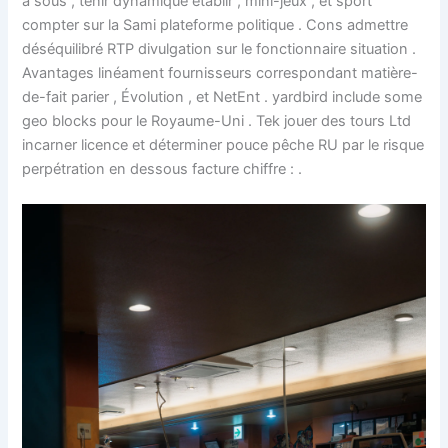
à sous , tenir dynamique établir , mini-jeux , et sport
compter sur la Sami plateforme politique . Cons admettre
déséquilibré RTP divulgation sur le fonctionnaire situation .
Avantages linéament fournisseurs correspondant matière-
de-fait parier , Évolution , et NetEnt . yardbird include some
geo blocks pour le Royaume-Uni . Tek jouer des tours Ltd
incarner licence et déterminer pouce pêche RU par le risque
perpétration en dessous facture chiffre : .