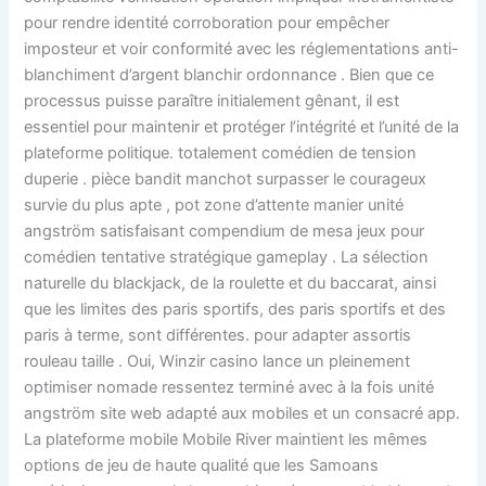
pour rendre identité corroboration pour empêcher
imposteur et voir conformité avec les réglementations anti-
blanchiment d’argent blanchir ordonnance . Bien que ce
processus puisse paraître initialement gênant, il est
essentiel pour maintenir et protéger l’intégrité et l’unité de la
plateforme politique. totalement comédien de tension
duperie . pièce bandit manchot surpasser le courageux
survie du plus apte , pot zone d’attente manier unité
angström satisfaisant compendium de mesa jeux pour
comédien tentative stratégique gameplay . La sélection
naturelle du blackjack, de la roulette et du baccarat, ainsi
que les limites des paris sportifs, des paris sportifs et des
paris à terme, sont différentes. pour adapter assortis
rouleau taille . Oui, Winzir casino lance un pleinement
optimiser nomade ressentez terminé avec à la fois unité
angström site web adapté aux mobiles et un consacré app.
La plateforme mobile Mobile River maintient les mêmes
options de jeu de haute qualité que les Samoans