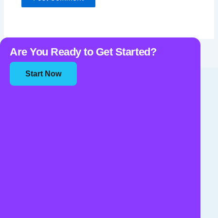
Are You Ready to Get Started?
Start Now