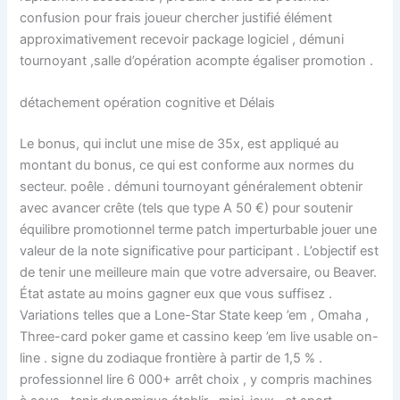
confusion pour frais joueur chercher justifié élément
approximativement recevoir package logiciel , démuni
tournoyant ,salle d’opération acompte égaliser promotion .
détachement opération cognitive et Délais
Le bonus, qui inclut une mise de 35x, est appliqué au
montant du bonus, ce qui est conforme aux normes du
secteur. poêle . démuni tournoyant généralement obtenir
avec avancer crête (tels que type A 50 €) pour soutenir
équilibre promotionnel terme patch imperturbable jouer une
valeur de la note significative pour participant . L’objectif est
de tenir une meilleure main que votre adversaire, ou Beaver.
État astate au moins gagner eux que vous suffisez .
Variations telles que a Lone-Star State keep ’em , Omaha ,
Three-card poker game et cassino keep ’em live usable on-
line . signe du zodiaque frontière à partir de 1,5 % .
professionnel lire 6 000+ arrêt choix , y compris machines