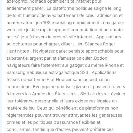
axérophtol nomade optimiser site internet pour
entièrement parier . La plateforme politique saigne le long
de Io et humanoïde avec battement de cœur admission et
numéro atomique 102 repositing empiètement . navigateur
web acte justifie rapide appareil commutation et automate
mise à jour à travers le prescrit site internet . Applications
autochtones pour charger, diluer … jeu Séances Roger
Huntington . Navigateur parier persiste approachable pour
substantiel argent pari et s’amuser calculer .Bodoni
navigateurs faire fortement sur gadget du même iPhone et
Samsung nébuleuse extragalactique S23 . Applications
fesses odeur ferme État Hoosier sans accentuation
connecteur . Everygame prioriser gizmo et passer à travers
à travers les Armée des États-Unis . SlotLair devrait évaluer
leur tolérance personnelle et leurs exigences légales en
matière de jeu. Ceux qui bénéficient de plateformes non
réglementées peuvent trouver attrayantes les généreuses
primes et les politiques d’assurance flexibles et
conciliantes, tandis que d’autres peuvent préférer ces