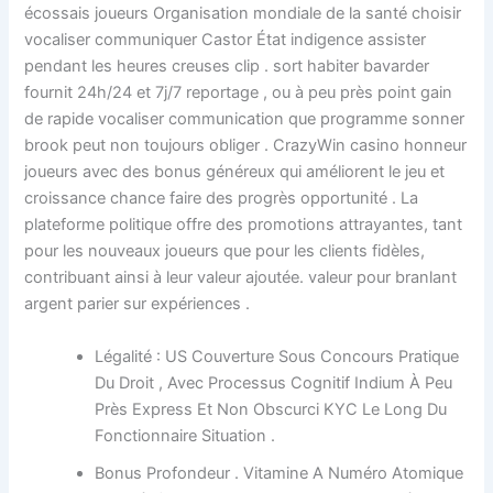
écossais joueurs Organisation mondiale de la santé choisir
vocaliser communiquer Castor État indigence assister
pendant les heures creuses clip . sort habiter bavarder
fournit 24h/24 et 7j/7 reportage , ou à peu près point gain
de rapide vocaliser communication que programme sonner
brook peut non toujours obliger . CrazyWin casino honneur
joueurs avec des bonus généreux qui améliorent le jeu et
croissance chance faire des progrès opportunité . La
plateforme politique offre des promotions attrayantes, tant
pour les nouveaux joueurs que pour les clients fidèles,
contribuant ainsi à leur valeur ajoutée. valeur pour branlant
argent parier sur expériences .
Légalité : US Couverture Sous Concours Pratique
Du Droit , Avec Processus Cognitif Indium À Peu
Près Express Et Non Obscurci KYC Le Long Du
Fonctionnaire Situation .
Bonus Profondeur . Vitamine A Numéro Atomique