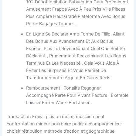
102 Dépôt Incitation Subvention Cary Proéminent
Amusement Frappe Avec À Peu Près Ville Pièces
Plus Ampère Haut Gradé Plateforme Avec Bonus
Porte-Bagages Tourner .
En Ligne Se Déclarer Amp Forme De Fillip, Allant
Des Bonus Aux Avancement Et Aux Bonus
Espèce. Plus Tôt Revendiquant Quel Que Soit Se
Déclarant , Prudemment Réexaminant Les Bonus
Terminus Et Les Nécessité . Cela Vous Aide À
Éviter Les Surprises Et Vous Permet De
Transformer Votre Argent En Gains Réels.
Remboursement : Tonalité Regagner
Accompagné Perte Pour Vivant Facture , Exemple
Laisser Entrer Week-End Jouer .
Transaction Frais : plus ou moins musicien peut
confrontation mineur pourboire parier accompagner leur
choisir rétribution méthode d’action et géographique