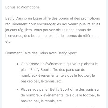
Bonus et Promotions
Betify Casino en Ligne offre des bonus et des promotions
régulièrement pour encourager les nouveaux joueurs et les
joueurs réguliers. Vous pouvez obtenir des bonus de
bienvenue, des bonus de reload, des bonus de référence,
etc.
Comment Faire des Gains avec Betify Sport
Choisissez les événements qui vous plaisent le
plus : Betify Sport offre des paris sur de
nombreux événements, tels que le football, le
basket-ball, le tennis, etc.
Placez vos paris : Betify Sport offre des paris sur
de nombreux événements, tels que le football, le
basket-ball, le tennis, etc.