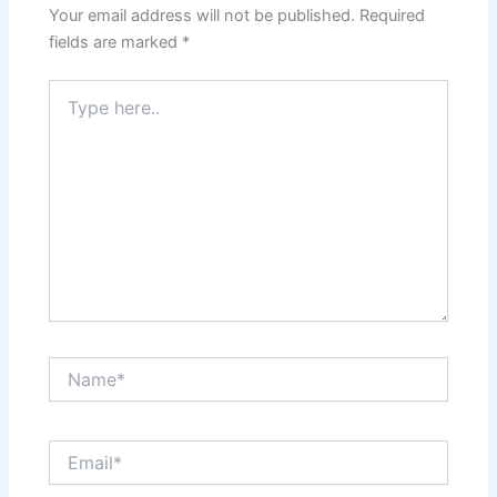
Your email address will not be published.
Required
fields are marked
*
Type
here..
Name*
Email*