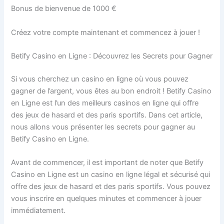
Bonus de bienvenue de 1000 €
Créez votre compte maintenant et commencez à jouer !
Betify Casino en Ligne : Découvrez les Secrets pour Gagner
Si vous cherchez un casino en ligne où vous pouvez
gagner de l’argent, vous êtes au bon endroit ! Betify Casino
en Ligne est l’un des meilleurs casinos en ligne qui offre
des jeux de hasard et des paris sportifs. Dans cet article,
nous allons vous présenter les secrets pour gagner au
Betify Casino en Ligne.
Avant de commencer, il est important de noter que Betify
Casino en Ligne est un casino en ligne légal et sécurisé qui
offre des jeux de hasard et des paris sportifs. Vous pouvez
vous inscrire en quelques minutes et commencer à jouer
immédiatement.