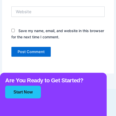
Website
Save my name, email, and website in this browser
for the next time I comment.
Are You Ready to Get Started?
Start Now